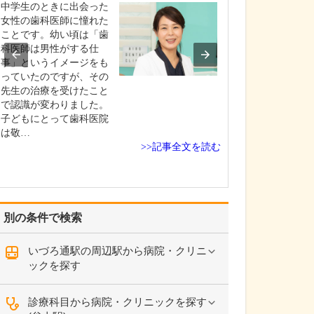
診療されていま
中学生のときに出会った
ありますか?
女性の歯科医師に憧れた
父の代から「地
ことです。幼い頃は「歯
りつけ医として
科医師は男性がする仕
うなご相談にも
事」というイメージをも
という姿勢で診
っていたのですが、その
ており、その思
先生の治療を受けたこと
も変わっていま
で認識が変わりました。
の専門にかかわ
子どもにとって歯科医院
なかの不調や貧
は敬…
期障害による不
>>記事全文を読む
ど…
別の条件で検索
いづろ通駅の周辺駅から病院・クリニ
ックを探す
診療科目から病院・クリニックを探す