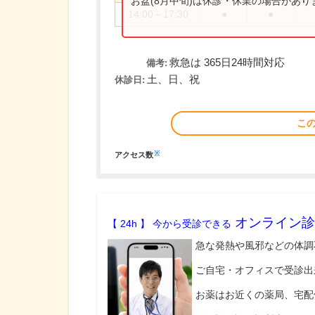
お盆(8月中旬)は休診・休業の場合があ
14:00～17:30
●
●
救急は 365日24時間対応
備考:
土、日、祝
休診日:
こ
※
アクセス数
オンライン診
【 24h 】 今から受診できる
急な発熱や風邪などの体調
ご自宅・オフィスで受診出
お薬はお近くの薬局、宅配