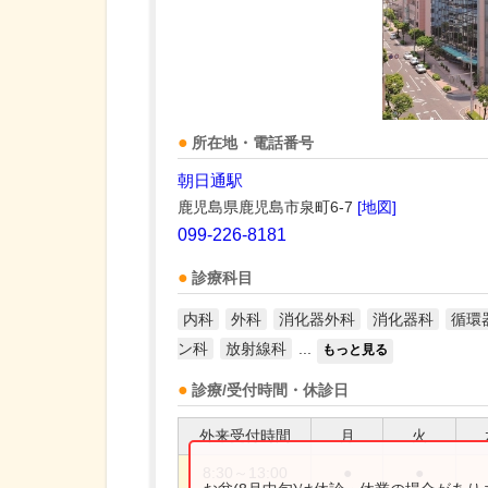
所在地・電話番号
朝日通駅
鹿児島県鹿児島市泉町6-7
[地図]
099-226-8181
診療科目
内科
外科
消化器外科
消化器科
循環
ン科
放射線科
...
もっと見る
診療/受付時間・休診日
外来受付時間
月
火
8:30～13:00
●
●