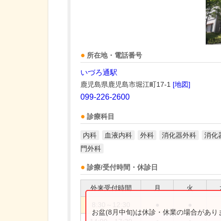
所在地・電話番号
いづろ通駅
鹿児島県鹿児島市堀江町17-1
[地図]
099-226-2600
診療科目
内科
血液内科
外科
消化器外科
消化
門外科
診療/受付時間・休診日
外来受付時間
月
火
8:30～12:30
●
●
お盆(8月中旬)は休診・休業の場合があ