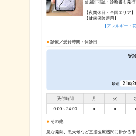
登園許可証・診断書も発行
【夜間休日・全国エリア】
【健康保険適用】
【アレルギー・
診療／受付時間・休診日
受
21
2
時
最短
受付時間
月
火
0:00～24:00
●
●
その他
急な発熱、悪天候など直接医療機関に掛かる事