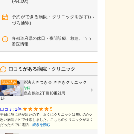
(谷山駅)
予約ができる病院・クリニックを探す(い
づろ通駅)
各都道府県の休日・夜間診療、救急、当
番医情報
口コミがある病院・クリニック
医療法人さつき会
ささきクリニック
認証済み
内科, 循環器内科
鹿児島県鹿児島市鴨池2丁目10番21号
1F
5
口コミ: 1件
平日に急に熱が出たので、近くにクリニックは無いのかと
思い病院ナビで検索しました。こちらのクリニックが近く
だったのでに電話...
続きを読む