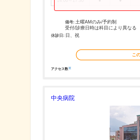
14:00～17:30
●
●
土曜AMのみ/予約制
備考:
受付/診療日時は科目により異なる
日、祝
休診日:
こ
※
アクセス数
中央病院