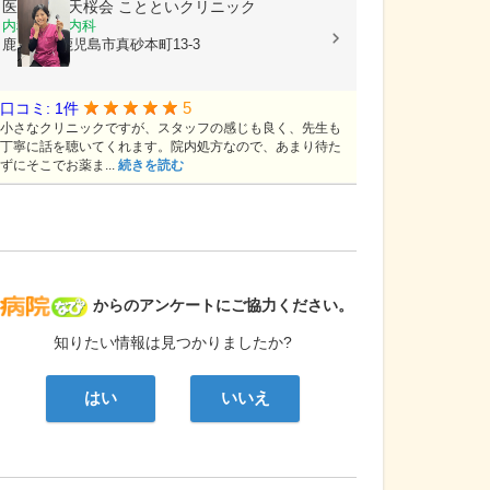
医療法人 天桜会
ことといクリニック
内科, 血液内科
鹿児島県鹿児島市真砂本町13-3
5
口コミ: 1件
小さなクリニックですが、スタッフの感じも良く、先生も
丁寧に話を聴いてくれます。院内処方なので、あまり待た
ずにそこでお薬ま...
続きを読む
病院なび
からのアンケートにご協力ください。
知りたい情報は見つかりましたか?
はい
いいえ