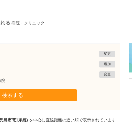
られる
病院・クリニック
変更
追加
変更
病院
検索する
鹿児島県鹿児島市
緑ヶ丘クリニック
新田 翔
院長
児島市電1系統)
を中心に直線距離の近い順で表示されています
桂 久和
医師
取材記事