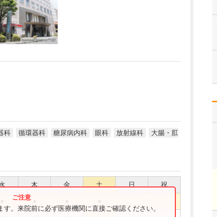
器科
循環器科
糖尿病内科
眼科
放射線科
大腸・肛
水
木
金
土
日
祝
●
●
●
●
ります。来院前に必ず医療機関に直接ご確認ください。