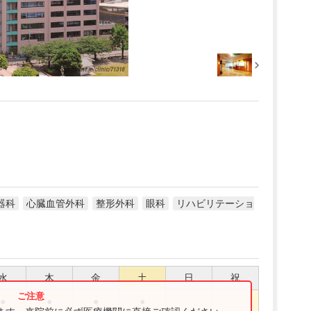
器科
心臓血管外科
整形外科
眼科
リハビリテーショ
水
木
金
土
日
祝
●
●
●
●