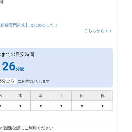
可
花粉症専門外来】はじめました！
こちらから＞＞
診までの目安時間
26
分後
8
分ごろ
にお呼びいたします
水
木
金
土
日
祝
●
●
●
●
●
●
が困難な際にご利用ください