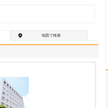
貴院の診療内容を教えてください。
内科・小児科・整形外科
を掲げ、地域に根ざした
総合的な診療を行ってい
ます。風邪や生活習慣病
といった一般内科の疾患
から、外傷や関節・筋肉
地図で検索
の痛みなどの整形外科的
な症状まで幅広く対応し
ており、お子さんからご
高…
>>記事全文を読む