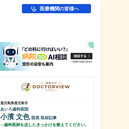
医療機関の皆様へ
医師(ドクター)の
鹿児島県鹿児島市
鹿児島県鹿児島市
あいろ歯科医院
冨永内科
小濱 文色
冨永 裕一
院長
取材記事
歯科医師を志したきっかけを教えてください。
外来診療につい