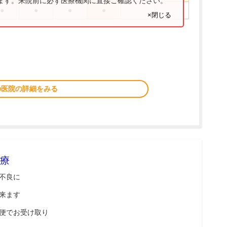
ります。来院前に必ず医療機関に直接ご確認ください。
●
●
●
●
×閉じる
の医院の詳細をみる
療
不良に
来ます
便でお受け取り