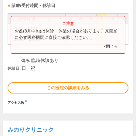
診療/受付時間・休診日
診療時間
月
火
水
木
金
土
日
祝
9:00～12:30
●
●
●
●
●
●
お盆(8月中旬)は休診・休業の場合があります。来院前
に必ず医療機関に直接ご確認ください。
14:30～18:00
●
●
●
●
×閉じる
臨時休診あり
備考:
日、祝
休診日:
この医院の詳細をみる
※
アクセス数
みのりクリニック