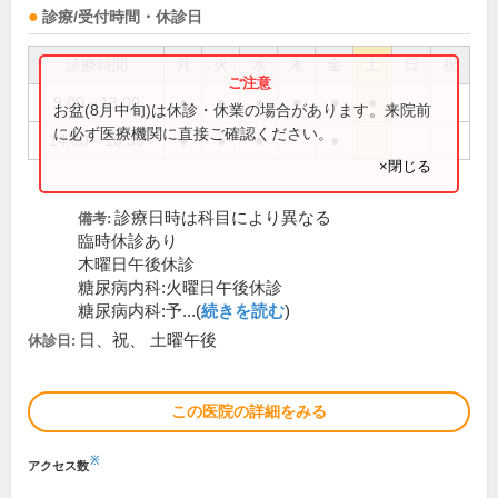
診療/受付時間・休診日
診療時間
月
火
水
木
金
土
日
祝
9:00～13:00
●
●
●
●
●
●
お盆(8月中旬)は休診・休業の場合があります。来院前
に必ず医療機関に直接ご確認ください。
14:00～18:30
●
●
●
●
×閉じる
診療日時は科目により異なる
備考:
臨時休診あり
木曜日午後休診
糖尿病内科:火曜日午後休診
糖尿病内科:予...(
続きを読む
)
日、祝、 土曜午後
休診日:
この医院の詳細をみる
※
アクセス数