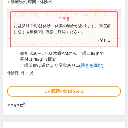
診療/受付時間・休診日
外来受付時間
月
火
水
木
金
土
日
祝
8:30～11:00
●
お盆(8月中旬)は休診・休業の場合があります。来院前
に必ず医療機関に直接ご確認ください。
8:30～12:00
●
×閉じる
8:30～17:00
●
●
●
●
8:30～17:00 木曜AMのみ 土曜11時まで
備考:
受付は7時より開始
土曜診療は週により変動あり...(
続きを読む
)
日・祝
休診日:
この医院の詳細をみる
※
アクセス数