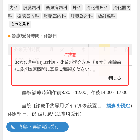
内科
肝臓内科
糖尿病内科
外科
消化器外科
消化器内
科
循環器内科
呼吸器内科
呼吸器外科
放射線科
...
もっと見る
診療/受付時間・休診日
外来受付時間
月
火
水
木
金
土
日
祝
8:00～11:30
●
●
●
●
●
●
お盆(8月中旬)は休診・休業の場合があります。来院前
に必ず医療機関に直接ご確認ください。
13:00～17:00
●
●
●
●
●
×閉じる
診療時間|午前8:30～12:00、午後14:00～17:00
備考:
当院は診療予約専用ダイヤルを設置し...(
続きを読む
)
日、祝(但し急患は常時受付)
休診日:
初診・再診電話受付