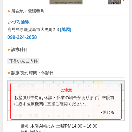
所在地・電話番号
いづろ通駅
鹿児島県鹿児島市大黒町2-3
[地図]
099-224-2658
診療科目
耳鼻いんこう科
診療/受付時間・休診日
診療時間
月
火
水
木
金
土
日
祝
9:00～13:00
●
●
●
●
●
●
お盆(8月中旬)は休診・休業の場合があります。来院前
に必ず医療機関に直接ご確認ください。
14:00～16:00
●
×閉じる
15:00～18:30
●
●
●
●
木曜AMのみ 土曜PM14:00～16:00
備考: