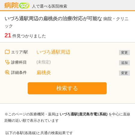
病院なび
人で選べる医院検索
いづろ通駅周辺の扁桃炎の治療/対応が可能な
病院・クリニ
ック
21
件見つかりました
いづろ通駅周辺
エリア/駅
変更
(未指定)
診療科目
追加
扁桃炎
詳細条件
変更
検索する
※このページの医療機関・薬局は
いづろ通駅(鹿児島市電1系統)
を中心に直線
距離の近い順で表示されています
以下の各駅(各路線)と共通の検索結果です