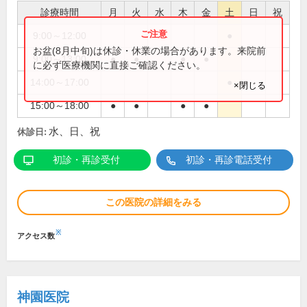
診療時間
月
火
水
木
金
土
日
祝
9:00～12:00
●
お盆(8月中旬)は休診・休業の場合があります。来院前
9:00～13:00
●
●
●
●
に必ず医療機関に直接ご確認ください。
14:00～17:00
●
×閉じる
15:00～18:00
●
●
●
●
水、日、祝
休診日:
初診・再診受付
初診・再診電話受付
この医院の詳細をみる
※
アクセス数
神園医院