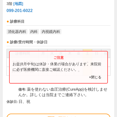
3階
[地図]
099-201-6022
診療科目
消化器内科
内科
内視鏡内科
診療/受付時間・休診日
診療時間
月
火
水
木
金
土
日
祝
9:00～12:30
●
●
●
●
●
●
お盆(8月中旬)は休診・休業の場合があります。来院前
に必ず医療機関に直接ご確認ください。
15:30～18:00
●
●
●
●
×閉じる
薬を使わない血圧治療(CureApp)を検討しませ
備考:
んか。詳しくは当院までご連絡下さい。
日、祝
休診日: