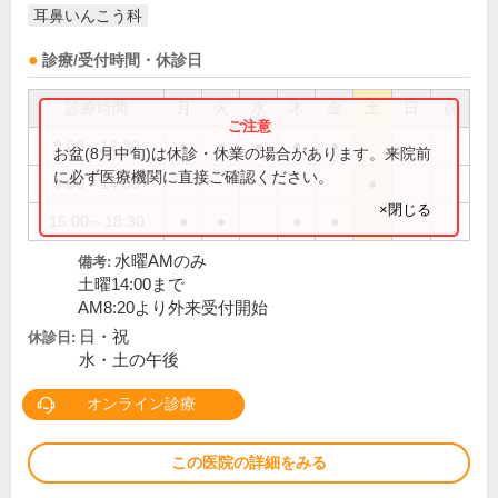
耳鼻いんこう科
診療/受付時間・休診日
診療時間
月
火
水
木
金
土
日
祝
9:00～12:30
●
●
●
●
●
お盆(8月中旬)は休診・休業の場合があります。来院前
に必ず医療機関に直接ご確認ください。
9:00～14:00
●
×閉じる
15:00～18:30
●
●
●
●
水曜AMのみ
備考:
土曜14:00まで
AM8:20より外来受付開始
日・祝
休診日:
水・土の午後
オンライン診療
この医院の詳細をみる