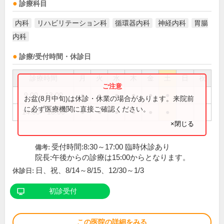
診療科目
内科
リハビリテーション科
循環器内科
神経内科
胃腸
内科
診療/受付時間・休診日
診療時間
月
火
水
木
金
土
日
祝
9:00～13:00
●
●
●
●
●
●
お盆(8月中旬)は休診・休業の場合があります。来院前
に必ず医療機関に直接ご確認ください。
14:00～18:00
●
●
●
●
●
●
×閉じる
受付時間:8:30～17:00 臨時休診あり
備考:
院長:午後からの診療は15:00からとなります。
日、祝、8/14～8/15、12/30～1/3
休診日:
初診受付
この医院の詳細をみる