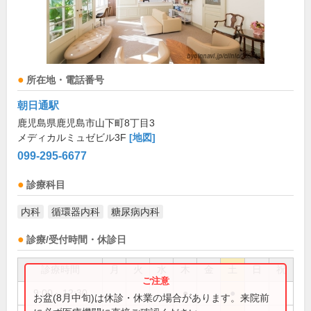
所在地・電話番号
朝日通駅
鹿児島県鹿児島市山下町8丁目3
メディカルミュゼビル3F
[地図]
099-295-6677
診療科目
内科
循環器内科
糖尿病内科
診療/受付時間・休診日
診療時間
月
火
水
木
金
土
日
祝
9:00～12:30
●
●
お盆(8月中旬)は休診・休業の場合があります。来院前