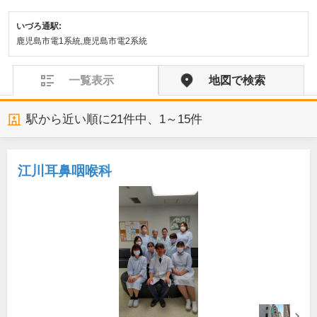
いづろ通駅:
鹿児島市電1系統,鹿児島市電2系統
一覧表示
地図で検索
駅から近い順に
21
件中、
1～15件
江川耳鼻咽喉科