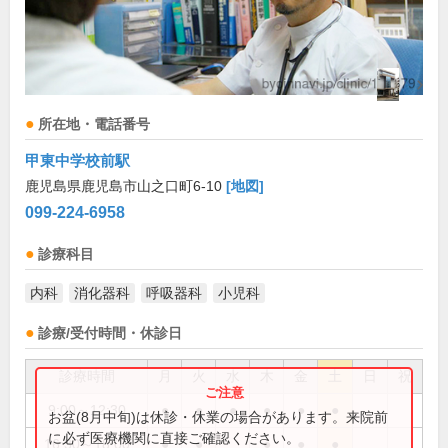
所在地・電話番号
甲東中学校前駅
鹿児島県鹿児島市山之口町6-10
[地図]
099-224-6958
診療科目
内科
消化器科
呼吸器科
小児科
診療/受付時間・休診日
診療時間
月
火
水
木
金
土
日
祝
9:00～12:30
●
●
●
●
●
●
お盆(8月中旬)は休診・休業の場合があります。来院前
に必ず医療機関に直接ご確認ください。
16:30～18:00
●
●
●
●
●