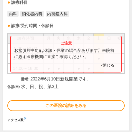
診療科目
内科
消化器内科
内視鏡内科
診療/受付時間・休診日
診療時間
月
火
水
木
金
土
日
祝
9:00～12:30
●
●
●
●
●
お盆(8月中旬)は休診・休業の場合があります。来院前
に必ず医療機関に直接ご確認ください。
14:00～17:00
●
×閉じる
14:00～18:30
●
●
●
●
2022年6月10日新規開業です。
備考:
水、日、祝、第3土
休診日:
この医院の詳細をみる
※
アクセス数