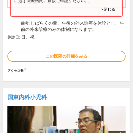
に必ず医療機関に直接ご確認ください。
9:00～13:00
●
●
●
●
×閉じる
しばらくの間、午後の外来診療を休診とし、午
備考:
前の外来診療のみの体制になります。
日、祝
休診日:
この医院の詳細をみる
※
アクセス数
国東内科小児科