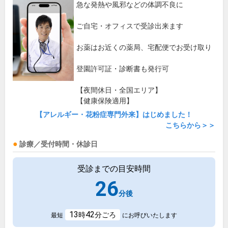
急な発熱や風邪などの体調不良に
ご自宅・オフィスで受診出来ます
お薬はお近くの薬局、宅配便でお受け取り
登園許可証・診断書も発行可
【夜間休日・全国エリア】
【健康保険適用】
【アレルギー・花粉症専門外来】はじめました！
こちらから＞＞
診療／受付時間・休診日
受診までの目安時間
26
分後
13
42
時
分ごろ
最短
にお呼びいたします