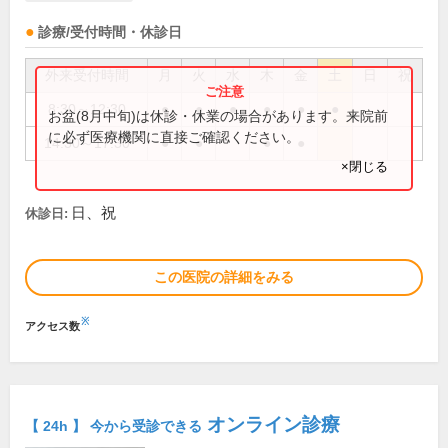
診療/受付時間・休診日
外来受付時間
月
火
水
木
金
土
日
祝
8:30～12:30
●
●
●
●
●
●
お盆(8月中旬)は休診・休業の場合があります。来院前
に必ず医療機関に直接ご確認ください。
14:30～17:30
●
●
●
●
×閉じる
日、祝
休診日:
この医院の詳細をみる
※
アクセス数
オンライン診療
【 24h 】 今から受診できる