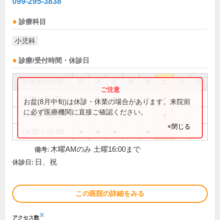
099-295-3838
診療科目
小児科
診療/受付時間・休診日
外来受付時間
月
火
水
木
金
土
日
祝
9:00～12:30
●
●
●
●
●
●
お盆(8月中旬)は休診・休業の場合があります。来院前
に必ず医療機関に直接ご確認ください。
14:30～16:00
●
×閉じる
14:30～18:00
●
●
●
●
木曜AMのみ 土曜16:00まで
備考:
日、祝
休診日:
この医院の詳細をみる
※
アクセス数