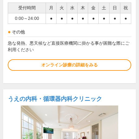
受付時間
月
火
水
木
金
土
日
祝
0:00～24:00
●
●
●
●
●
●
●
●
その他
急な発熱、悪天候など直接医療機関に掛かる事が困難な際にご
利用ください
オンライン診療の詳細をみる
うえの内科・循環器内科クリニック