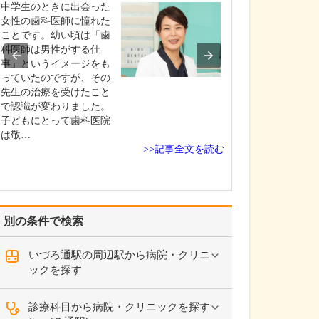
診療されていま
中学生のときに出会った
ありますか?
女性の歯科医師に憧れた
父の代から「地
ことです。幼い頃は「歯
りつけ医として
科医師は男性がする仕
うなご相談にも
事」というイメージをも
という姿勢で診
っていたのですが、その
ており、その思
先生の治療を受けたこと
も変わっていま
で認識が変わりました。
の専門にかかわ
子どもにとって歯科医院
なかの不調や貧
は敬…
期障害による不
>>記事全文を読む
ど…
別の条件で検索
いづろ通駅の周辺駅から病院・クリニ
ックを探す
診療科目から病院・クリニックを探す