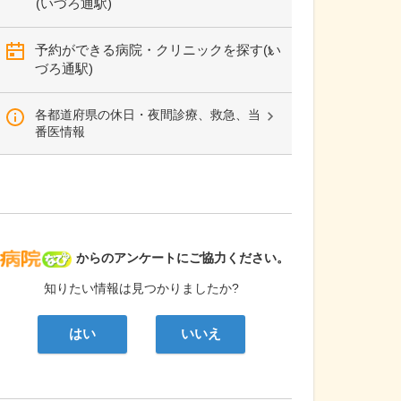
(いづろ通駅)
予約ができる病院・クリニックを探す(い
づろ通駅)
各都道府県の休日・夜間診療、救急、当
番医情報
病院なび
からのアンケートにご協力ください。
知りたい情報は見つかりましたか?
はい
いいえ