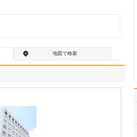
っしゃいますか?
予防医療と心血管疾患の
患者さんのケアに注力し
たいと考えています。循
環器疾患の多くは、高血
圧、糖尿病、脂質異常症
などの生活習慣病が原因
で動脈硬化が進み、心筋
梗塞や心不全を引き起こ
地図で検索
します。診療では、生活
習…
>>記事全文を読む