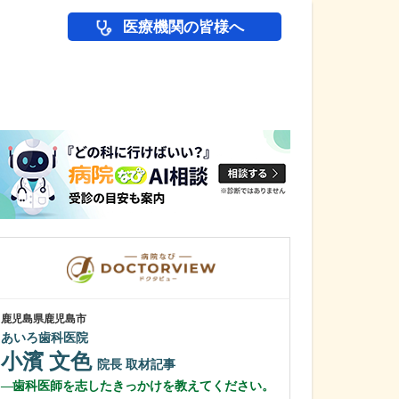
医療機関の皆様へ
医師(ドクター)の
鹿児島県鹿児島市
鹿児島県鹿児島市
あいろ歯科医院
冨永内科
小濱 文色
冨永 裕一
院長
取材記事
歯科医師を志したきっかけを教えてください。
外来診療につい