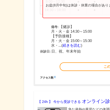
9:00～12:30
●
●
お盆(8月中旬)は休診・休業の場合があ
14:30～18:00
●
●
【健診】
備考:
月・火・金 14:30～15:00
【予防接種】
月・火・金 15:00～15:30
水・...(
続きを読む
)
日、祝、年末年始
休診日:
こ
※
アクセス数
オンライン診
【 24h 】 今から受診できる
急な発熱や風邪などの体調