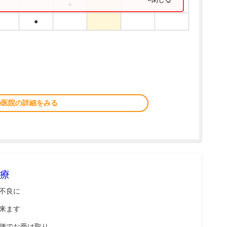
●
●
の医院の詳細をみる
療
不良に
来ます
便でお受け取り