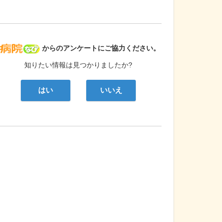
病院なび
からのアンケートにご協力ください。
知りたい情報は見つかりましたか?
はい
いいえ