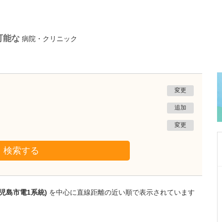
可能な
病院・クリニック
変更
追加
変更
検索する
鹿児島県鹿児島市
あいろ歯科医院
児島市電1系統)
を中心に直線距離の近い順で表示されています
小濱 文色
院長
取材記事
歯科医師を志したきっかけを教えてください。