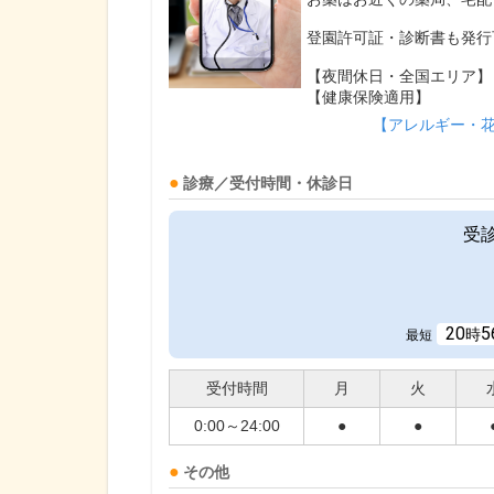
登園許可証・診断書も発行
【夜間休日・全国エリア】
【健康保険適用】
【アレルギー・
診療／受付時間・休診日
受
20
5
時
最短
受付時間
月
火
0:00～24:00
●
●
その他