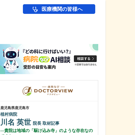
医療機関の皆様へ
医師(ドクター)の
鹿児島県鹿児島市
鹿児島県鹿児島市
植村病院
緑ヶ丘クリニッ
新田 翔
川名 英世
院長
院長
取材記事
桂 久和
貴院は地域の「駆け込み寺」のような存在なの
医師