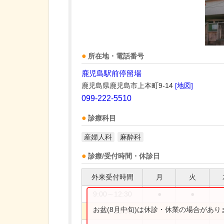
所在地・電話番号
鹿児島駅前停留場
鹿児島県鹿児島市上本町9-14
[地図]
099-222-5510
診療科目
産婦人科
麻酔科
診療/受付時間・休診日
外来受付時間
月
火
9:00～12:30
●
●
お盆(8月中旬)は休診・休業の場合があ
9:00～13:00