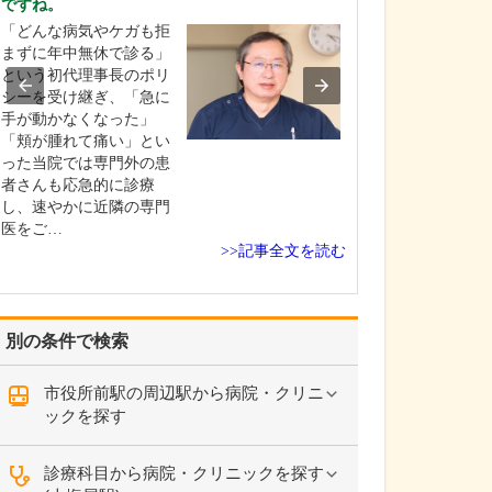
ですね。
貴院の診療内容
「どんな病気やケガも拒
内科・小児科・
まずに年中無休で診る」
を掲げ、地域に
という初代理事長のポリ
総合的な診療を
シーを受け継ぎ、「急に
ます。風邪や生
手が動かなくなった」
といった一般内
「頬が腫れて痛い」とい
から、外傷や関
った当院では専門外の患
の痛みなどの整
者さんも応急的に診療
な症状まで幅広
し、速やかに近隣の専門
ており、お子さ
医をご…
高…
>>記事全文を読む
別の条件で検索
市役所前駅の周辺駅から病院・クリニ
ックを探す
診療科目から病院・クリニックを探す