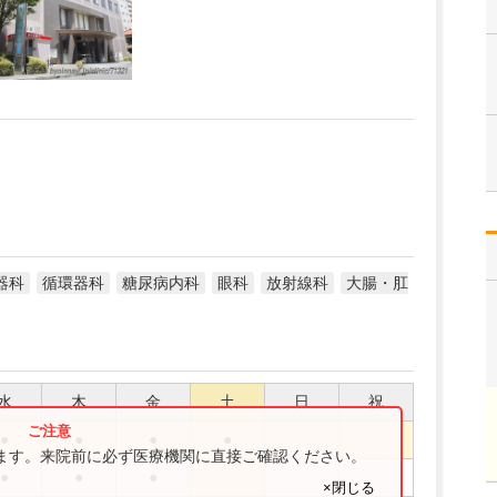
器科
循環器科
糖尿病内科
眼科
放射線科
大腸・肛
水
木
金
土
日
祝
●
●
●
●
ります。来院前に必ず医療機関に直接ご確認ください。
●
●
●
×閉じる