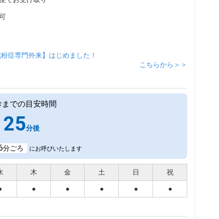
可
花粉症専門外来】はじめました！
こちらから＞＞
診までの目安時間
25
分後
6
分ごろ
にお呼びいたします
水
木
金
土
日
祝
●
●
●
●
●
●