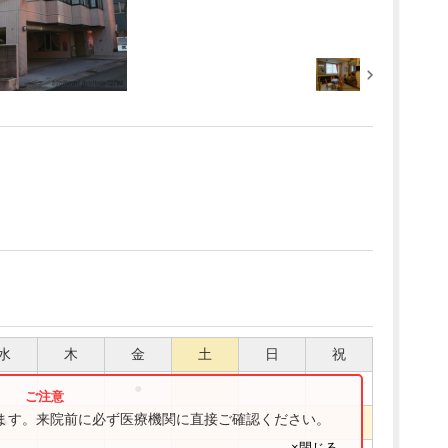
水
木
金
土
日
祝
●
ります。来院前に必ず医療機関に直接ご確認ください。
●
●
●
×閉じる