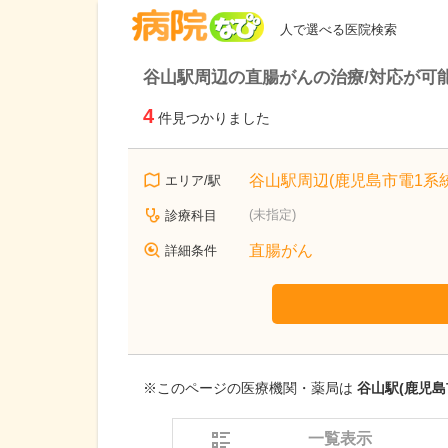
病院なび
人で選べる医院検索
谷山駅周辺の直腸がんの治療/対応が可
4
件見つかりました
谷山駅周辺(鹿児島市電1系統
エリア/駅
(未指定)
診療科目
直腸がん
詳細条件
※このページの医療機関・薬局は
谷山駅(鹿児島
一覧表示