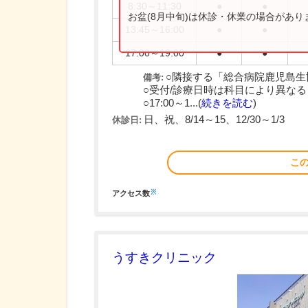
8:30～11:30
●
●
お盆(8月中旬)は休診・休業の場合があ
13:45～16:00
●
●
17:00～19:00
●
●
○隣接する「総合病院鹿児島生
備考:
○受付/診療日時は科目により異なる
○17:00～1...(
続きを読む
)
日、祝、8/14～15、12/30～1/3
休診日:
こ
※
アクセス数
うすきクリニック