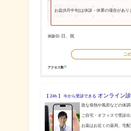
8:30～12:00
●
●
お盆(8月中旬)は休診・休業の場合があ
13:30～17:30
●
●
日、祝
休診日:
こ
※
アクセス数
オンライン診
【 24h 】 今から受診できる
急な発熱や風邪などの体調
ご自宅・オフィスで受診出
お薬はお近くの薬局、宅配