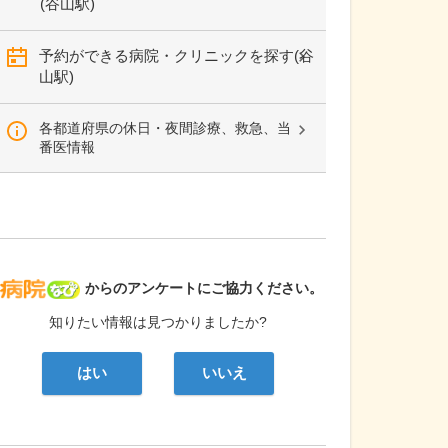
(谷山駅)
予約ができる病院・クリニックを探す(谷
山駅)
各都道府県の休日・夜間診療、救急、当
番医情報
病院なび
からのアンケートにご協力ください。
知りたい情報は見つかりましたか?
はい
いいえ