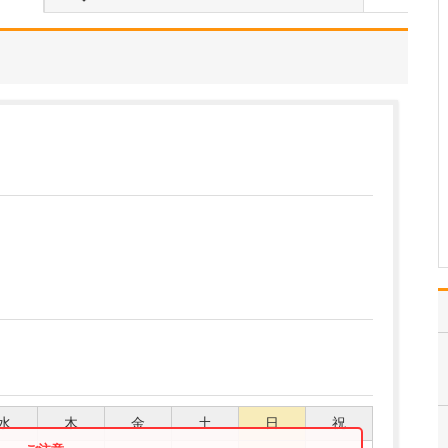
中学生のときに出会った
女性の歯科医師に憧れた
ことです。幼い頃は「歯
科医師は男性がする仕
事」というイメージをも
っていたのですが、その
先生の治療を受けたこと
で認識が変わりました。
子どもにとって歯科医院
は敬…
>>記事全文を読む
水
木
金
土
日
祝