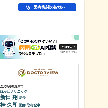
医療機関の皆様へ
医師(ドクター)の
鹿児島県鹿児島市
鹿児島県鹿児島市
緑ヶ丘クリニック
冨永内科
新田 翔
冨永 裕一
院長
桂 久和
外来診療につい
医師
取材記事