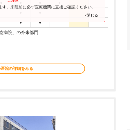
●
●
●
●
ります。来院前に必ず医療機関に直接ご確認ください。
●
●
×閉じる
●
●
協病院」の外来部門
の医院の詳細をみる