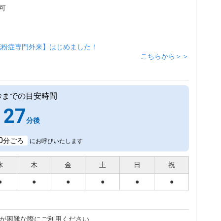
可
花粉症専門外来】はじめました！
こちらから＞＞
診までの目安時間
27
分後
0
分ごろ
にお呼びいたします
水
木
金
土
日
祝
●
●
●
●
●
●
が困難な際にご利用ください