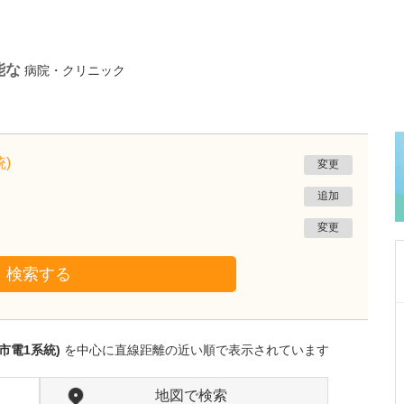
能な
病院・クリニック
)
変更
追加
変更
検索する
鹿児島県鹿児島市
あいろ歯科医院
市電1系統)
を中心に直線距離の近い順で表示されています
小濱 文色
院長
取材記事
歯科医師を志したきっかけを教えてください。
地図で検索