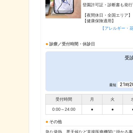
登園許可証・診断書も発行
【夜間休日・全国エリア】
【健康保険適用】
【アレルギー・
診療／受付時間・休診日
受
21
2
時
最短
受付時間
月
火
0:00～24:00
●
●
その他
急な発熱、悪天候など直接医療機関に掛かる事