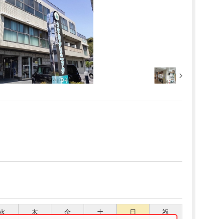
水
木
金
土
日
祝