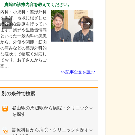
診療されていま
貴院の診療内容を教えてください。
ありますか?
内科・小児科・整形外科
父の代から「地
を掲げ、地域に根ざした
りつけ医として
総合的な診療を行ってい
うなご相談にも
ます。風邪や生活習慣病
という姿勢で診
といった一般内科の疾患
ており、その思
から、外傷や関節・筋肉
も変わっていま
の痛みなどの整形外科的
の専門にかかわ
な症状まで幅広く対応し
なかの不調や貧
ており、お子さんからご
期障害による不
高…
ど…
>>記事全文を読む
別の条件で検索
谷山駅の周辺駅から病院・クリニック
を探す
診療科目から病院・クリニックを探す