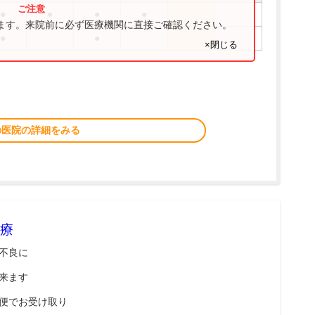
●
●
●
●
ります。来院前に必ず医療機関に直接ご確認ください。
●
●
×閉じる
の医院の詳細をみる
療
不良に
来ます
便でお受け取り