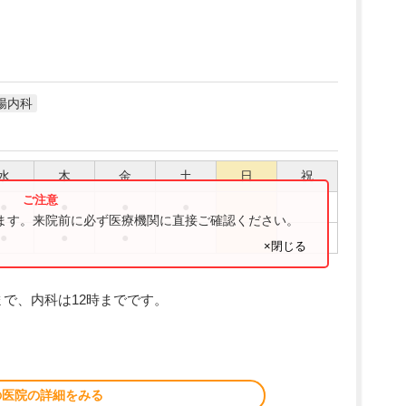
腸内科
水
木
金
土
日
祝
●
●
●
●
ります。来院前に必ず医療機関に直接ご確認ください。
●
●
●
×閉じる
まで、内科は12時までです。
の医院の詳細をみる