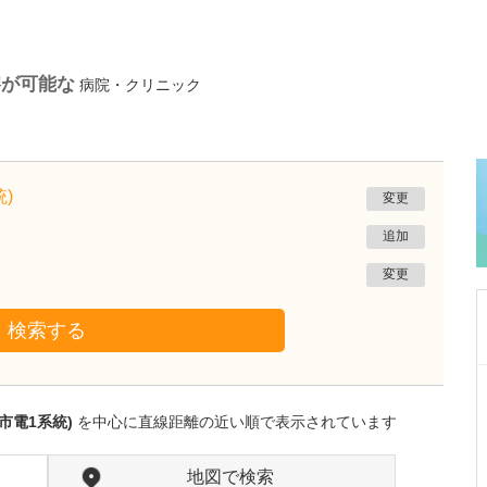
察が可能な
病院・クリニック
)
変更
追加
変更
検索する
鹿児島県鹿児島市
緑ヶ丘クリニック
市電1系統)
を中心に直線距離の近い順で表示されています
新田 翔
院長
桂 久和
医師
取材記事
地図で検索