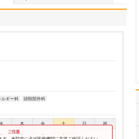
貴院の診療内容を教えてください。
内科・小児科・整形外科
を掲げ、地域に根ざした
総合的な診療を行ってい
ます。風邪や生活習慣病
といった一般内科の疾患
から、外傷や関節・筋肉
の痛みなどの整形外科的
な症状まで幅広く対応し
ており、お子さんからご
高…
>>記事全文を読む
レルギー科
頭頸部外科
水
木
金
土
日
祝
●
●
●
●
ります。来院前に必ず医療機関に直接ご確認ください。