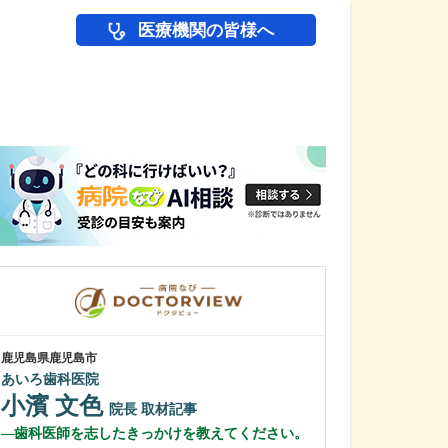
医療機関の皆様へ
医師(ドクター)の
鹿児島県鹿児島市
鹿児島県鹿児島市
あいろ歯科医院
植村病院
小濱 文色
川名 英世
院長
取材記事
歯科医師を志したきっかけを教えてください。
貴院は地域の「