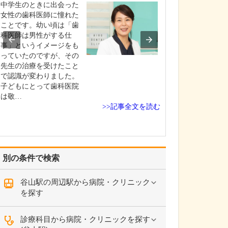
ですね。
中学生のときに出会った
「どんな病気や
女性の歯科医師に憧れた
まずに年中無休
ことです。幼い頃は「歯
という初代理事
科医師は男性がする仕
シーを受け継ぎ
事」というイメージをも
手が動かなくな
っていたのですが、その
「頬が腫れて痛
先生の治療を受けたこと
った当院では専
で認識が変わりました。
者さんも応急的
子どもにとって歯科医院
し、速やかに近
は敬…
>>記事全文を読む
医をご…
別の条件で検索
谷山駅の周辺駅から病院・クリニック
を探す
診療科目から病院・クリニックを探す