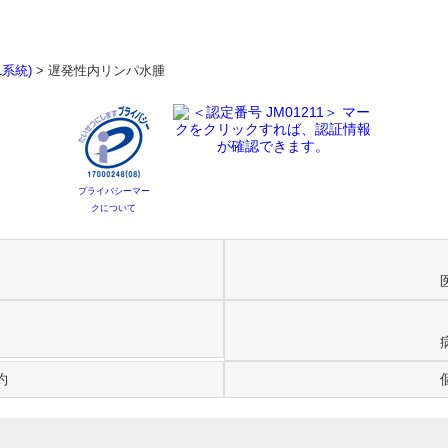
系統)
>
遅発性内リンパ水腫
プライバシーマー
クについて
約