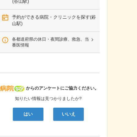
(谷山駅)
予約ができる病院・クリニックを探す(谷
山駅)
各都道府県の休日・夜間診療、救急、当
番医情報
病院なび
からのアンケートにご協力ください。
知りたい情報は見つかりましたか?
はい
いいえ