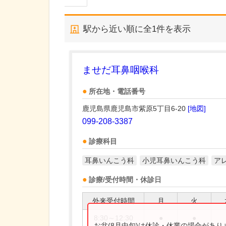
駅から近い順に全
1
件を表示
ませだ耳鼻咽喉科
所在地・電話番号
鹿児島県鹿児島市紫原5丁目6-20
[地図]
099-208-3387
診療科目
耳鼻いんこう科
小児耳鼻いんこう科
ア
診療/受付時間・休診日
外来受付時間
月
火
8:30～12:30
●
●
お盆(8月中旬)は休診・休業の場合があ