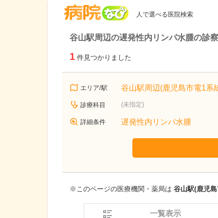
病院なび
人で選べる医院検索
谷山駅周辺の遅発性内リンパ水腫の診
1
件見つかりました
谷山駅周辺(鹿児島市電1系統
エリア/駅
(未指定)
診療科目
遅発性内リンパ水腫
詳細条件
※このページの医療機関・薬局は
谷山駅(鹿児島
一覧表示