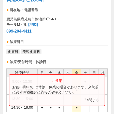
所在地・電話番号
鹿児島県鹿児島市鴨池新町14-15
モールMビル
[地図]
099-204-4411
診療科目
皮膚科
美容皮膚科
診療/受付時間・休診日
診療時間
月
火
水
木
金
土
日
祝
9:00～12:30
●
お盆(8月中旬)は休診・休業の場合があります。来院前
9:00～13:00
●
●
●
●
に必ず医療機関に直接ご確認ください。
13:30～15:00
●
×閉じる
14:30～18:00
●
●
●
●