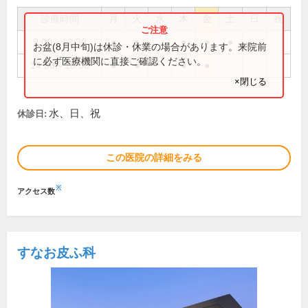
診療時間
月
火
水
木
金
土
日
祝
9:00～12:30
●
●
●
●
●
お盆(8月中旬)は休診・休業の場合があります。来院前
に必ず医療機関に直接ご確認ください。
14:30～18:00
●
●
●
●
×閉じる
水、日、祝
休診日:
この医院の詳細をみる
※
アクセス数
すなお皮ふ科