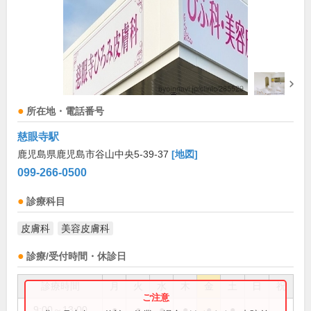
所在地・電話番号
慈眼寺駅
鹿児島県鹿児島市谷山中央5-39-37
[地図]
099-266-0500
診療科目
皮膚科
美容皮膚科
診療/受付時間・休診日
診療時間
月
火
水
木
金
土
日
祝
9:00～13:00
●
●
●
●
●
●