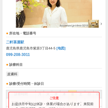
所在地・電話番号
二軒茶屋駅
鹿児島県鹿児島市紫原3丁目44-5
[地図]
099-208-3011
診療科目
皮膚科
診療/受付時間・休診日
診療時間
月
火
水
木
金
土
日
祝
9:00～12:30
●
●
●
●
●
お盆(8月中旬)は休診・休業の場合があります。来院前