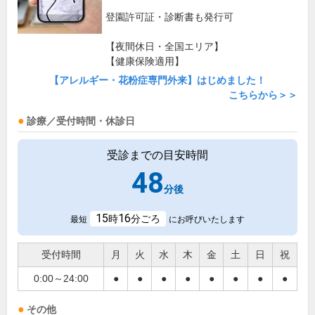
登園許可証・診断書も発行可
【夜間休日・全国エリア】
【健康保険適用】
【アレルギー・花粉症専門外来】はじめました！
こちらから＞＞
診療／受付時間・休診日
受診までの目安時間
48
分後
15
16
時
分ごろ
最短
にお呼びいたします
受付時間
月
火
水
木
金
土
日
祝
0:00～24:00
●
●
●
●
●
●
●
●
その他