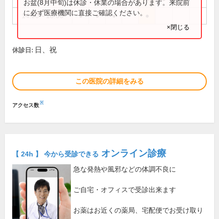
お盆(8月中旬)は休診・休業の場合があります。来院前
に必ず医療機関に直接ご確認ください。
14:00～18:00
●
●
●
●
×閉じる
日、祝
休診日:
この医院の詳細をみる
※
アクセス数
オンライン診療
【 24h 】 今から受診できる
急な発熱や風邪などの体調不良に
ご自宅・オフィスで受診出来ます
お薬はお近くの薬局、宅配便でお受け取り