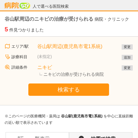
病院なび
人で選べる医院検索
谷山駅周辺のニキビの治療が受けられる
病院・クリニック
5
件見つかりました
谷山駅周辺(鹿児島市電1系統)
エリア/駅
変更
(未指定)
診療科目
追加
ニキビ
詳細条件
変更
ニキビの治療が受けられる病院
検索する
※このページの医療機関・薬局は
谷山駅(鹿児島市電1系統)
を中心に直線距離
の近い順で表示されています