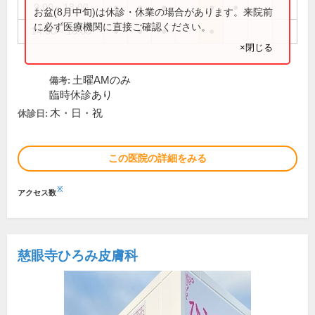
9:00～13:00
●
●
●
●
●
お盆(8月中旬)は休診・休業の場合があります。来院前
に必ず医療機関に直接ご確認ください。
14:00～18:00
●
●
●
●
×閉じる
土曜AMのみ
備考:
臨時休診あり
木・日・祝
休診日:
この医院の詳細をみる
※
アクセス数
慈眼寺ひろみ皮膚科