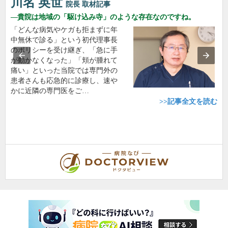
川名 英世
院長
取材記事
貴院は地域の「駆け込み寺」のような存在なのですね。
「どんな病気やケガも拒まずに年
中無休で診る」という初代理事長
のポリシーを受け継ぎ、「急に手
が動かなくなった」「頬が腫れて
痛い」といった当院では専門外の
患者さんも応急的に診療し、速や
かに近隣の専門医をご…
>>記事全文を読む