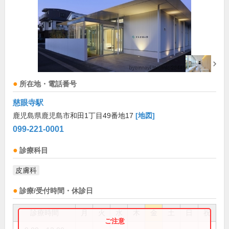
所在地・電話番号
慈眼寺駅
鹿児島県鹿児島市和田1丁目49番地17
[地図]
099-221-0001
診療科目
皮膚科
診療/受付時間・休診日
診療時間
月
火
水
木
金
土
日
祝