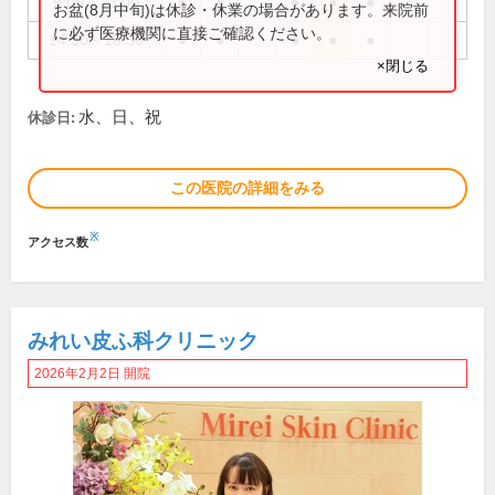
9:00～13:00
●
●
●
●
●
お盆(8月中旬)は休診・休業の場合があります。来院前
に必ず医療機関に直接ご確認ください。
14:30～18:30
●
●
●
●
●
×閉じる
水、日、祝
休診日:
この医院の詳細をみる
※
アクセス数
みれい皮ふ科クリニック
2026年2月2日 開院