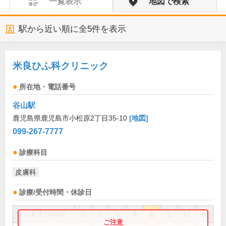
一覧表示
地図で検索
駅から近い順に全
5
件を表示
米良ひふ科クリニック
所在地・電話番号
谷山駅
鹿児島県鹿児島市小松原2丁目35-10
[地図]
099-267-7777
診療科目
皮膚科
診療/受付時間・休診日
外来受付時間
月
火
水
木
金
土
日
祝