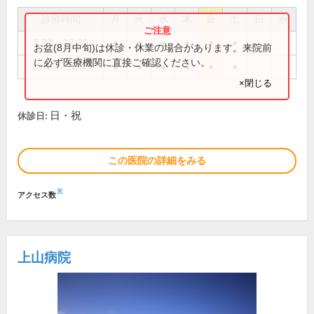
診療時間
月
火
水
木
金
土
日
祝
8:30～12:30
●
●
●
●
●
●
お盆(8月中旬)は休診・休業の場合があります。来院前
に必ず医療機関に直接ご確認ください。
13:45～16:45
●
●
●
●
●
●
×閉じる
日・祝
休診日:
この医院の詳細をみる
※
アクセス数
上山病院