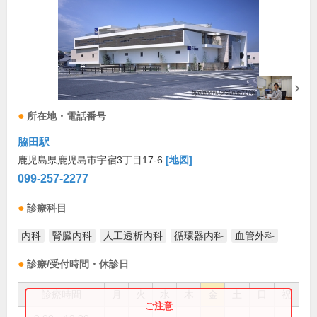
所在地・電話番号
脇田駅
鹿児島県鹿児島市宇宿3丁目17-6
[地図]
099-257-2277
診療科目
内科
腎臓内科
人工透析内科
循環器内科
血管外科
診療/受付時間・休診日
診療時間
月
火
水
木
金
土
日
祝