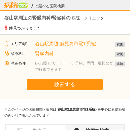
病院なび
人で選べる医院検索
谷山駅周辺の腎臓内科/腎臓科の
病院・クリニック
6
件見つかりました
谷山駅周辺(鹿児島市電1系統)
エリア/駅
変更
腎臓内科
診療科目
変更
(未指定)フリーワード、予約、専門、症状など
詳細条件
追加
で検索できます
検索する
※このページの医療機関・薬局は
谷山駅(鹿児島市電1系統)
を中心に直線距離
の近い順で表示されています