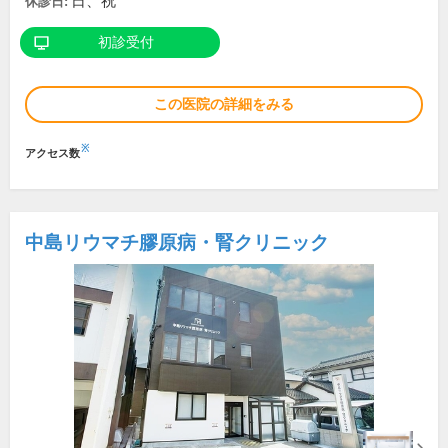
日、祝
休診日:
初診受付
この医院の詳細をみる
※
アクセス数
中島リウマチ膠原病・腎クリニック