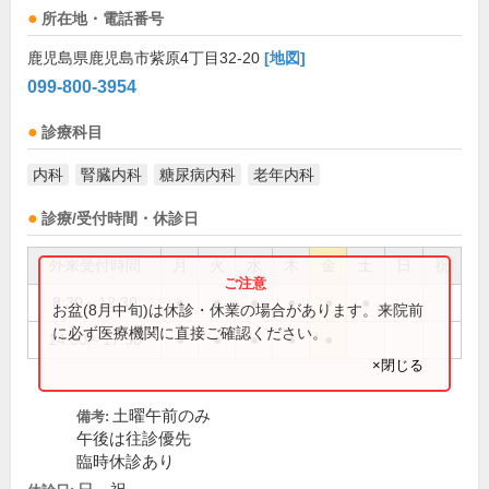
所在地・電話番号
鹿児島県鹿児島市紫原4丁目32-20
[地図]
099-800-3954
診療科目
内科
腎臓内科
糖尿病内科
老年内科
診療/受付時間・休診日
外来受付時間
月
火
水
木
金
土
日
祝
8:30～12:30
●
●
●
●
●
●
お盆(8月中旬)は休診・休業の場合があります。来院前
に必ず医療機関に直接ご確認ください。
14:00～17:30
●
●
●
●
●
×閉じる
土曜午前のみ
備考:
午後は往診優先
臨時休診あり