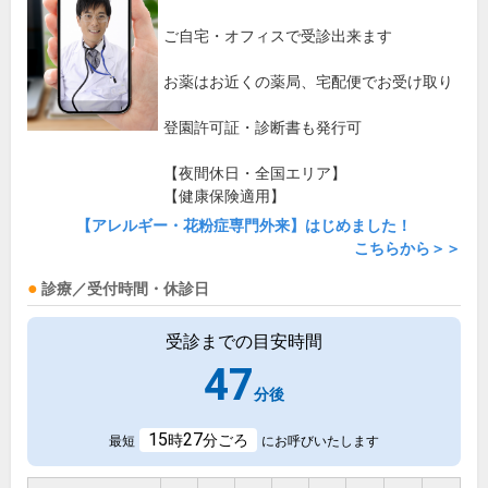
ご自宅・オフィスで受診出来ます
お薬はお近くの薬局、宅配便でお受け取り
登園許可証・診断書も発行可
【夜間休日・全国エリア】
【健康保険適用】
【アレルギー・花粉症専門外来】はじめました！
こちらから＞＞
診療／受付時間・休診日
受診までの目安時間
47
分後
15
27
時
分ごろ
最短
にお呼びいたします