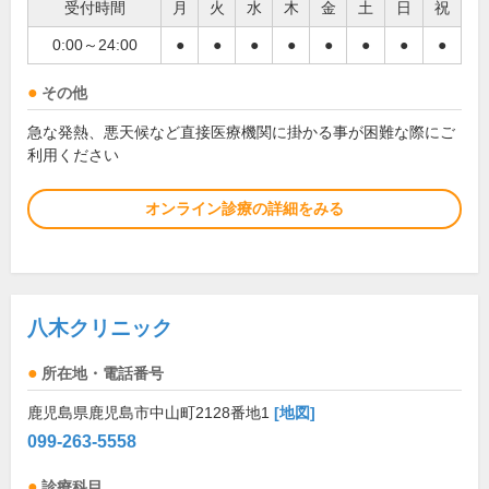
受付時間
月
火
水
木
金
土
日
祝
0:00～24:00
●
●
●
●
●
●
●
●
その他
急な発熱、悪天候など直接医療機関に掛かる事が困難な際にご
利用ください
オンライン診療の詳細をみる
八木クリニック
所在地・電話番号
鹿児島県鹿児島市中山町2128番地1
[地図]
099-263-5558
診療科目