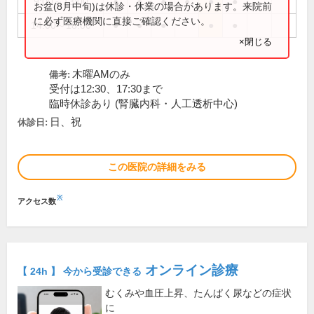
9:00～13:00
●
●
●
●
●
●
お盆(8月中旬)は休診・休業の場合があります。来院前
に必ず医療機関に直接ご確認ください。
14:00～18:00
●
●
●
●
●
×閉じる
木曜AMのみ
備考:
受付は12:30、17:30まで
臨時休診あり (腎臓内科・人工透析中心)
日、祝
休診日:
この医院の詳細をみる
※
アクセス数
オンライン診療
【 24h 】 今から受診できる
むくみや血圧上昇、たんぱく尿などの症状
に