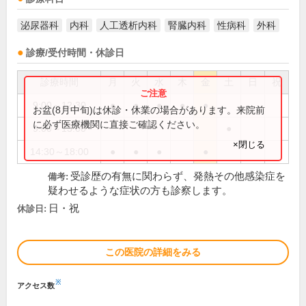
泌尿器科
内科
人工透析内科
腎臓内科
性病科
外科
診療/受付時間・休診日
診療時間
月
火
水
木
金
土
日
祝
9:00～12:30
●
●
●
●
●
お盆(8月中旬)は休診・休業の場合があります。来院前
に必ず医療機関に直接ご確認ください。
9:00～13:00
●
×閉じる
14:30～18:00
●
●
●
●
受診歴の有無に関わらず、発熱その他感染症を
備考:
疑わせるような症状の方も診察します。
日・祝
休診日:
この医院の詳細をみる
※
アクセス数