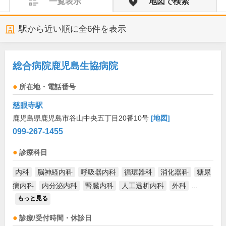
一覧表示
地図で検索
駅から近い順に全
6
件を表示
総合病院鹿児島生協病院
所在地・電話番号
慈眼寺駅
鹿児島県鹿児島市谷山中央五丁目20番10号
[地図]
099-267-1455
診療科目
内科
脳神経内科
呼吸器内科
循環器科
消化器科
糖尿
病内科
内分泌内科
腎臓内科
人工透析内科
外科
...
もっと見る
診療/受付時間・休診日