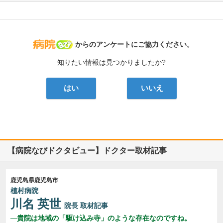
病院なび
からのアンケートにご協力ください。
知りたい情報は見つかりましたか?
はい
いいえ
【病院なびドクタビュー】ドクター取材記事
鹿児島県鹿児島市
植村病院
川名 英世
院長
取材記事
貴院は地域の「駆け込み寺」のような存在なのですね。