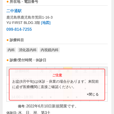
所在地・電話番号
二中通駅
鹿児島県鹿児島市荒田1-16-3
YU FIRST BLDG.3階
[地図]
099-814-7255
診療科目
内科
消化器内科
内視鏡内科
診療/受付時間・休診日
診療時間
月
火
水
木
金
土
日
祝
9:00～12:30
●
●
●
●
●
お盆(8月中旬)は休診・休業の場合があります。来院前
に必ず医療機関に直接ご確認ください。
14:00～17:00
●
×閉じる
14:00～18:30
●
●
●
●
2022年6月10日新規開業です。
備考:
水、日、祝、第3土
休診日: