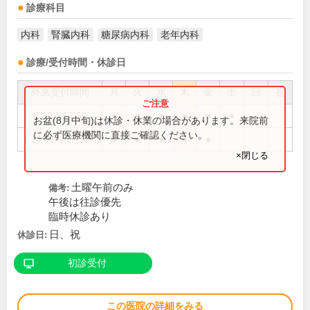
診療科目
内科
腎臓内科
糖尿病内科
老年内科
診療/受付時間・休診日
外来受付時間
月
火
水
木
金
土
日
祝
8:30～12:30
●
●
●
●
●
●
お盆(8月中旬)は休診・休業の場合があります。来院前
に必ず医療機関に直接ご確認ください。
14:00～17:30
●
●
●
●
●
×閉じる
土曜午前のみ
備考:
午後は往診優先
臨時休診あり
日、祝
休診日:
初診受付
この医院の詳細をみる