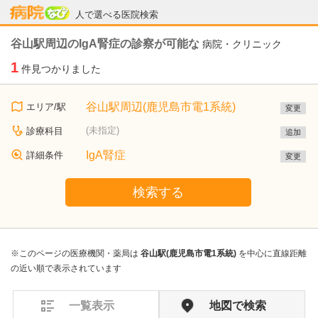
病院なび
人で選べる医院検索
谷山駅周辺のIgA腎症の診察が可能な
病院・クリニック
1
件見つかりました
谷山駅周辺(鹿児島市電1系統)
エリア/駅
変更
(未指定)
診療科目
追加
IgA腎症
詳細条件
変更
検索する
※このページの医療機関・薬局は
谷山駅(鹿児島市電1系統)
を中心に直線距離
の近い順で表示されています
一覧表示
地図で検索