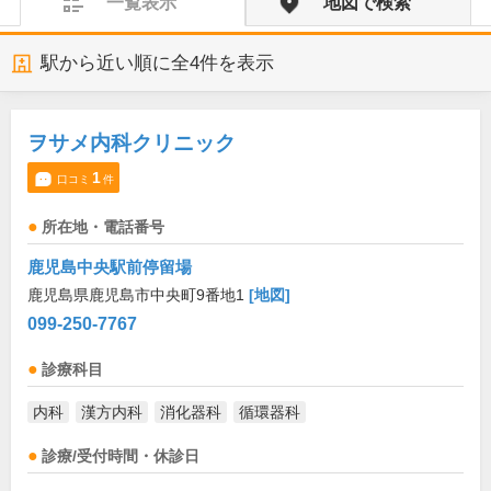
一覧表示
地図で検索
駅から近い順に全
4
件を表示
ヲサメ内科クリニック
1
口コミ
件
所在地・電話番号
鹿児島中央駅前停留場
鹿児島県鹿児島市中央町9番地1
[地図]
099-250-7767
診療科目
内科
漢方内科
消化器科
循環器科
診療/受付時間・休診日