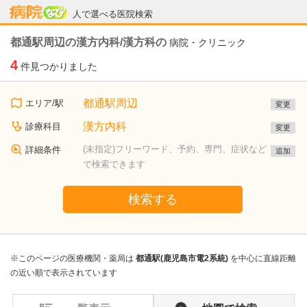
病院なび
人で選べる医院検索
都通駅周辺の漢方内科/漢方科の
病院・クリニック
4
件見つかりました
都通駅周辺
エリア/駅
変更
漢方内科
診療科目
変更
(未指定)フリーワード、予約、専門、症状など
詳細条件
追加
で検索できます
検索する
※このページの医療機関・薬局は
都通駅(鹿児島市電2系統)
を中心に直線距離
の近い順で表示されています