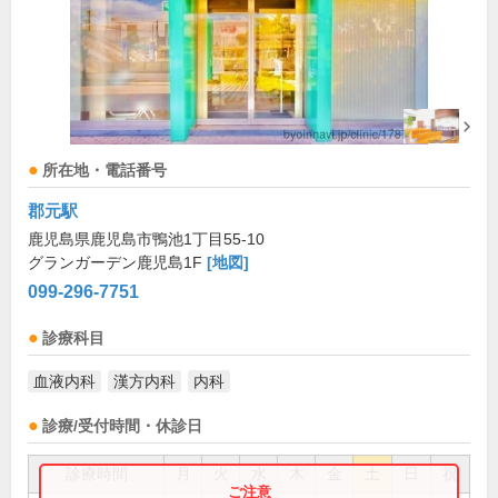
所在地・電話番号
郡元駅
鹿児島県鹿児島市鴨池1丁目55-10
グランガーデン鹿児島1F
[地図]
099-296-7751
診療科目
血液内科
漢方内科
内科
診療/受付時間・休診日
診療時間
月
火
水
木
金
土
日
祝