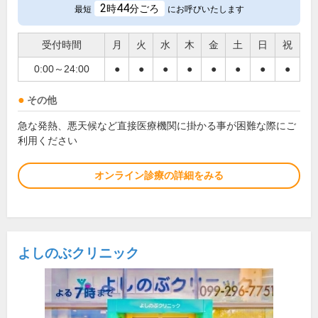
2
44
時
分ごろ
最短
にお呼びいたします
受付時間
月
火
水
木
金
土
日
祝
0:00～24:00
●
●
●
●
●
●
●
●
その他
急な発熱、悪天候など直接医療機関に掛かる事が困難な際にご
利用ください
オンライン診療の詳細をみる
よしのぶクリニック