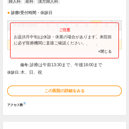
婦人科
産科
漢方婦人科
診療/受付時間・休診日
外来受付時間
月
火
水
木
金
土
日
祝
9:00～13:00
●
●
●
●
●
お盆(8月中旬)は休診・休業の場合があります。来院前
に必ず医療機関に直接ご確認ください。
15:00～17:30
●
●
●
●
●
×閉じる
診療は午前13:30まで、午後18:00まで
備考:
木、日、祝
休診日:
この医院の詳細をみる
※
アクセス数