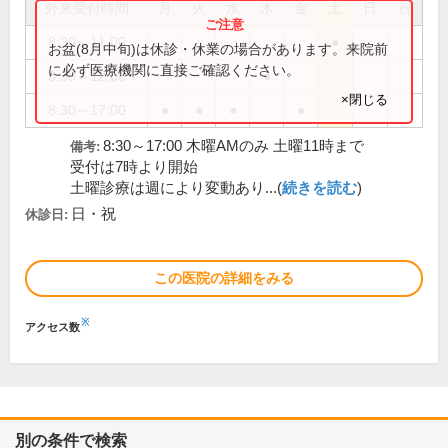
外来受付時間
月
火
水
木
金
土
日
祝
8:30～11:00
●
お盆(8月中旬)は休診・休業の場合があります。来院前
に必ず医療機関に直接ご確認ください。
8:30～12:00
●
×閉じる
8:30～17:00
●
●
●
●
8:30～17:00 木曜AMのみ 土曜11時まで
備考:
受付は7時より開始
土曜診療は週により変動あり...(
続きを読む
)
日・祝
休診日:
この医院の詳細をみる
※
アクセス数
別の条件で検索