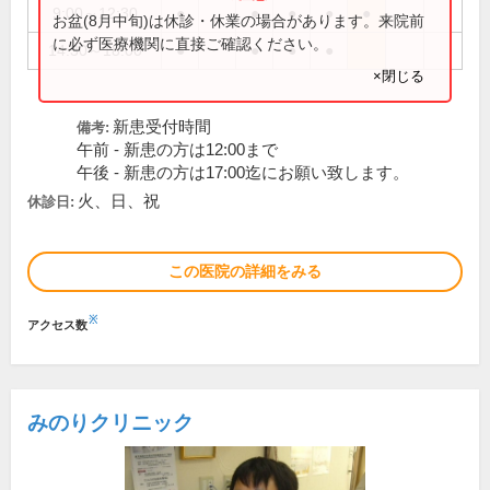
9:00～12:30
●
●
●
●
●
お盆(8月中旬)は休診・休業の場合があります。来院前
に必ず医療機関に直接ご確認ください。
14:30～18:00
●
●
●
●
×閉じる
新患受付時間
備考:
午前 - 新患の方は12:00まで
午後 - 新患の方は17:00迄にお願い致します。
火、日、祝
休診日:
この医院の詳細をみる
※
アクセス数
みのりクリニック