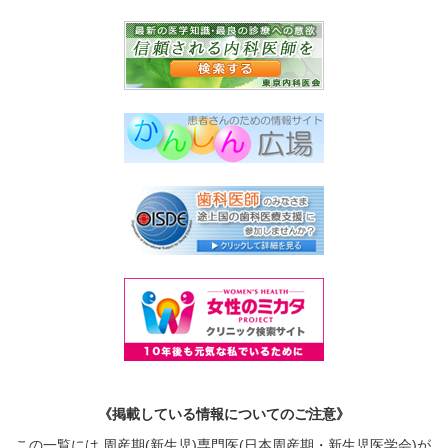
《掲載している情報についてのご注意》
この一覧には 周産期(新生児)専門医(日本周産期・新生児医学会)が