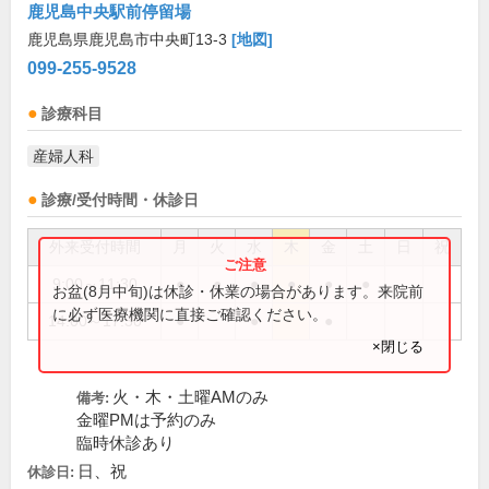
鹿児島中央駅前停留場
鹿児島県鹿児島市中央町13-3
[地図]
099-255-9528
診療科目
産婦人科
診療/受付時間・休診日
外来受付時間
月
火
水
木
金
土
日
祝
9:00～11:30
●
●
●
●
●
●
お盆(8月中旬)は休診・休業の場合があります。来院前
に必ず医療機関に直接ご確認ください。
14:00～17:30
●
●
●
×閉じる
火・木・土曜AMのみ
備考:
金曜PMは予約のみ
臨時休診あり
日、祝
休診日: