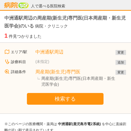
病院なび
人で選べる医院検索
中洲通駅周辺の周産期(新生児)専門医(日本周産期・新生児
医学会)のいる
病院・クリニック
1
件見つかりました
中洲通駅周辺
エリア/駅
変更
(未指定)
診療科目
追加
周産期(新生児)専門医
詳細条件
変更
周産期(新生児)専門医(日本周産期・新生
児医学会)
検索する
※このページの医療機関・薬局は
中洲通駅(鹿児島市電2系統)
を中心に直線距
離の近い順で表示されています