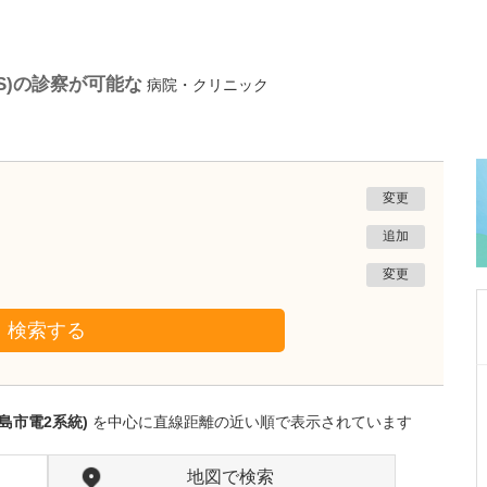
S)の診察が可能な
病院・クリニック
変更
追加
変更
検索する
東京都板橋区
新高島平サカモト眼科
島市電2系統)
を中心に直線距離の近い順で表示されています
坂本 純平
院長
取材記事
貴院では検査の質にもこだわっていらっしゃい
地図で検索