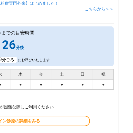
花粉症専門外来】はじめました！
こちらから＞＞
診までの目安時間
26
分後
9
分ごろ
にお呼びいたします
水
木
金
土
日
祝
●
●
●
●
●
●
が困難な際にご利用ください
イン診療の詳細をみる