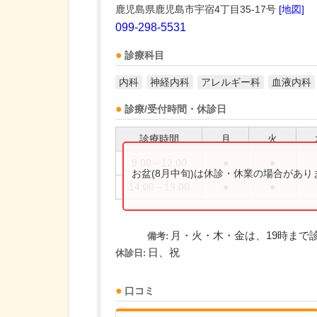
鹿児島県鹿児島市宇宿4丁目35-17号
[地図]
099-298-5531
診療科目
内科
神経内科
アレルギー科
血液内科
診療/受付時間・休診日
診療時間
月
火
9:00～12:00
●
●
お盆(8月中旬)は休診・休業の場合があ
14:00～19:00
●
●
月・火・木・金は、19時まで
備考:
日、祝
休診日:
口コミ