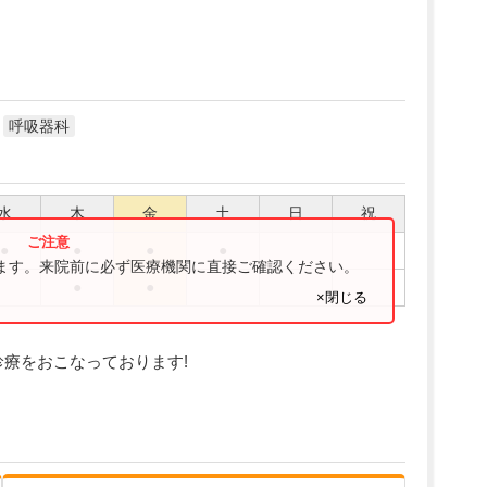
呼吸器科
水
木
金
土
日
祝
●
●
●
●
ります。来院前に必ず医療機関に直接ご確認ください。
●
●
×閉じる
診療をおこなっております!