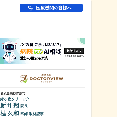
医療機関の皆様へ
医師(ドクター)の
鹿児島県鹿児島市
鹿児島県鹿児島市
緑ヶ丘クリニック
あいろ歯科医院
新田 翔
小濱 文色
院長
桂 久和
歯科医師を志し
医師
取材記事