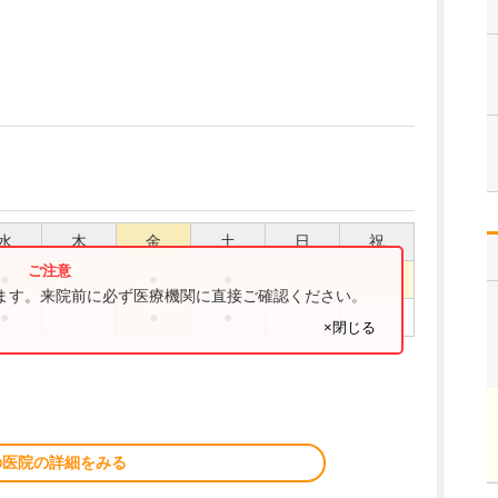
水
木
金
土
日
祝
●
●
●
ります。来院前に必ず医療機関に直接ご確認ください。
●
●
●
×閉じる
の医院の詳細をみる