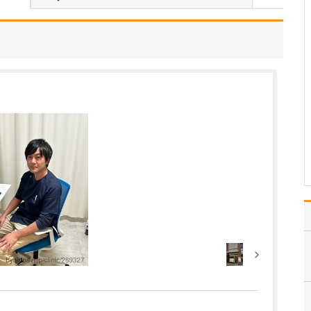
ますね。
患者さんに質の高い医療
を提供し、目の健康を守
るためには、精度の高い
検査によって正確な診断
を行うことが欠かせませ
ん。同時に、検査を受け
る際の患者さんのご負担
をできるだけ軽くし、結
果をスムーズに確認でき
る…
>>記事全文を読む