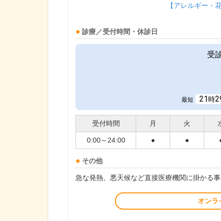
【アレルギー・
診療／受付時間・休診日
受
21
2
時
最短
受付時間
月
火
0:00～24:00
●
●
その他
急な発熱、悪天候など直接医療機関に掛かる事
オンラ