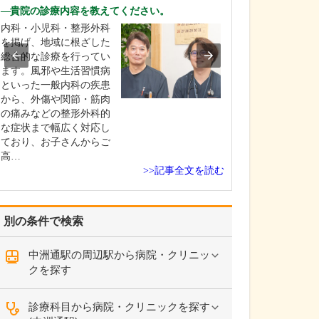
中学生のときに
貴院の診療内容を教えてください。
女性の歯科医師
内科・小児科・整形外科
ことです。幼い
を掲げ、地域に根ざした
科医師は男性が
総合的な診療を行ってい
事」というイメ
ます。風邪や生活習慣病
っていたのです
といった一般内科の疾患
先生の治療を受
から、外傷や関節・筋肉
で認識が変わり
の痛みなどの整形外科的
子どもにとって
な症状まで幅広く対応し
は敬…
ており、お子さんからご
高…
>>記事全文を読む
別の条件で検索
中洲通駅の周辺駅から病院・クリニッ
クを探す
診療科目から病院・クリニックを探す