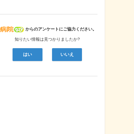
病院なび
からのアンケートにご協力ください。
知りたい情報は見つかりましたか?
はい
いいえ