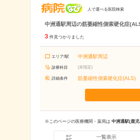
病院なび
人で選べる医院検索
中洲通駅周辺の筋萎縮性側索硬化症(AL
3
件見つかりました
中洲通駅周辺
エリア/駅
(未指定)
診療科目
筋萎縮性側索硬化症(ALS)
詳細条件
※このページの医療機関・薬局は
中洲通駅(鹿児
一覧表示