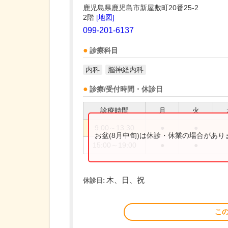
鹿児島県鹿児島市新屋敷町20番25-2
2階
[地図]
099-201-6137
診療科目
内科
脳神経内科
診療/受付時間・休診日
診療時間
月
火
9:00～13:30
●
●
お盆(8月中旬)は休診・休業の場合があ
15:00～19:00
●
●
木、日、祝
休診日:
こ