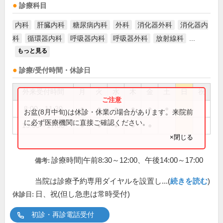
診療科目
内科
肝臓内科
糖尿病内科
外科
消化器外科
消化器内
科
循環器内科
呼吸器内科
呼吸器外科
放射線科
...
もっと見る
診療/受付時間・休診日
外来受付時間
月
火
水
木
金
土
日
祝
8:00～11:30
●
●
●
●
●
●
お盆(8月中旬)は休診・休業の場合があります。来院前
に必ず医療機関に直接ご確認ください。
13:00～17:00
●
●
●
●
●
×閉じる
診療時間|午前8:30～12:00、午後14:00～17:00
備考:
当院は診療予約専用ダイヤルを設置し...(
続きを読む
)
日、祝(但し急患は常時受付)
休診日:
初診・再診電話受付