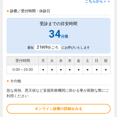
こちらから＞＞
診療／受付時間・休診日
受診までの目安時間
34
分後
21
9
時
分ごろ
最短
にお呼びいたします
受付時間
月
火
水
木
金
土
日
祝
0:00～24:00
●
●
●
●
●
●
●
●
その他
急な発熱、悪天候など直接医療機関に掛かる事が困難な際にご
利用ください
オンライン診療の詳細をみる