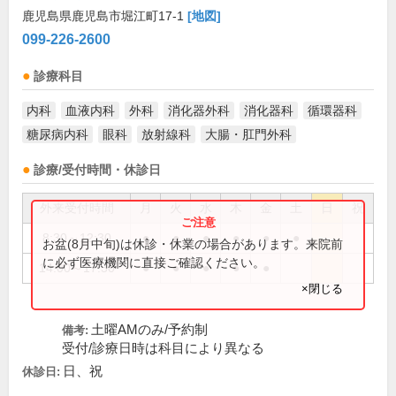
鹿児島県鹿児島市堀江町17-1
[地図]
099-226-2600
診療科目
内科
血液内科
外科
消化器外科
消化器科
循環器科
糖尿病内科
眼科
放射線科
大腸・肛門外科
診療/受付時間・休診日
外来受付時間
月
火
水
木
金
土
日
祝
8:30～12:30
●
●
●
●
●
●
お盆(8月中旬)は休診・休業の場合があります。来院前
に必ず医療機関に直接ご確認ください。
14:00～17:30
●
●
●
●
●
×閉じる
土曜AMのみ/予約制
備考:
受付/診療日時は科目により異なる
日、祝
休診日: