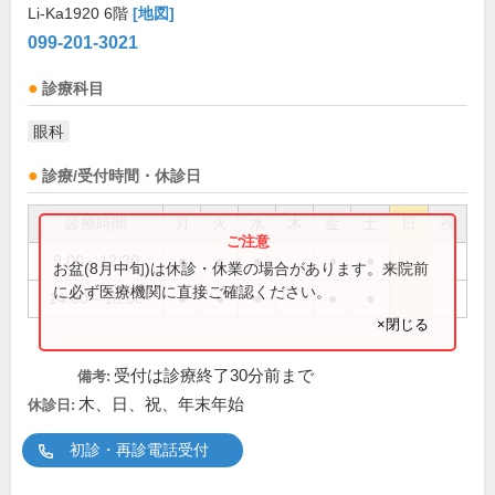
Li-Ka1920 6階
[地図]
099-201-3021
診療科目
眼科
診療/受付時間・休診日
診療時間
月
火
水
木
金
土
日
祝
9:00～12:30
●
●
●
●
●
お盆(8月中旬)は休診・休業の場合があります。来院前
に必ず医療機関に直接ご確認ください。
14:00～18:00
●
●
●
●
●
×閉じる
受付は診療終了30分前まで
備考:
木、日、祝、年末年始
休診日:
初診・再診電話受付