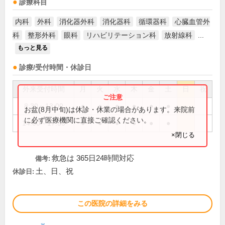
診療科目
内科
外科
消化器外科
消化器科
循環器科
心臓血管外
科
整形外科
眼科
リハビリテーション科
放射線科
...
もっと見る
診療/受付時間・休診日
外来受付時間
月
火
水
木
金
土
日
祝
8:30～13:00
●
●
●
●
●
●
お盆(8月中旬)は休診・休業の場合があります。来院前
に必ず医療機関に直接ご確認ください。
14:00～17:30
●
●
●
●
●
●
×閉じる
救急は 365日24時間対応
備考:
土、日、祝
休診日:
この医院の詳細をみる