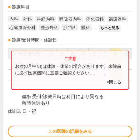
診療科目
内科
外科
神経内科
呼吸器内科
消化器科
循環器科
心臓血管外科
整形外科
肛門科
眼科
...
もっと見る
診療/受付時間・休診日
外来受付時間
月
火
水
木
金
土
日
祝
8:30～13:00
●
●
●
●
●
●
お盆(8月中旬)は休診・休業の場合があります。来院前
に必ず医療機関に直接ご確認ください。
14:00～17:30
●
●
●
●
●
●
×閉じる
受付/診療日時は科目により異なる
備考:
臨時休診あり
日・祝
休診日:
この医院の詳細をみる