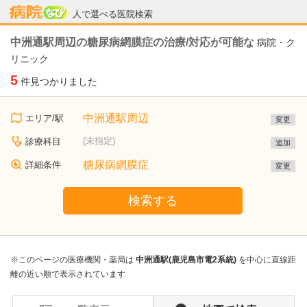
病院なび
人で選べる医院検索
中洲通駅周辺の糖尿病網膜症の治療/対応が可能な
病院・ク
リニック
5
件見つかりました
中洲通駅周辺
エリア/駅
変更
(未指定)
診療科目
追加
糖尿病網膜症
詳細条件
変更
検索する
※このページの医療機関・薬局は
中洲通駅(鹿児島市電2系統)
を中心に直線距
離の近い順で表示されています