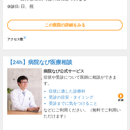
日、祝
休診日:
この医院の詳細をみる
※
アクセス数
【24h】
病院なび医療相談
病院なび公式サービス
症状や受診について医師に相談ができま
す。
症状に適した診療科
受診の目安・タイミング
受診までに気をつけること
などにご利用ください。（無料でご利用い
ただけます）