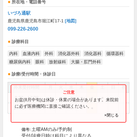
所在地・電話番号
いづろ通駅
鹿児島県鹿児島市堀江町17-1
[地図]
099-226-2600
診療科目
内科
血液内科
外科
消化器外科
消化器科
循環器科
糖尿病内科
眼科
放射線科
大腸・肛門外科
診療/受付時間・休診日
外来受付時間
月
火
水
木
金
土
日
祝
8:30～12:30
●
●
●
●
●
●
お盆(8月中旬)は休診・休業の場合があります。来院前
に必ず医療機関に直接ご確認ください。
14:00～17:30
●
●
●
●
●
×閉じる
土曜AMのみ/予約制
備考:
受付/診療日時は科目により異なる