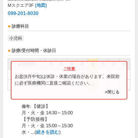
Mスクエア3F
[地図]
099-201-8030
診療科目
小児科
診療/受付時間・休診日
診療時間
月
火
水
木
金
土
日
祝
9:00～12:30
●
●
●
●
●
●
お盆(8月中旬)は休診・休業の場合があります。来院前
に必ず医療機関に直接ご確認ください。
14:30～18:00
●
●
●
●
●
×閉じる
【健診】
備考:
月・火・金 14:30～15:00
【予防接種】
月・火・金 15:00～15:30
水・...(
続きを読む
)