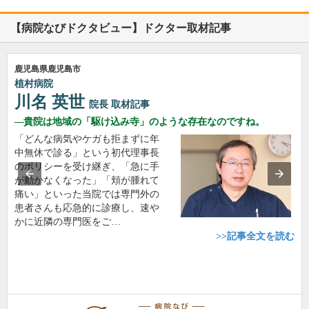
【病院なびドクタビュー】ドクター取材記事
鹿児島県鹿児島市
植村病院
川名 英世
院長
取材記事
貴院は地域の「駆け込み寺」のような存在なのですね。
「どんな病気やケガも拒まずに年
中無休で診る」という初代理事長
のポリシーを受け継ぎ、「急に手
が動かなくなった」「頬が腫れて
痛い」といった当院では専門外の
患者さんも応急的に診療し、速や
かに近隣の専門医をご…
>>記事全文を読む