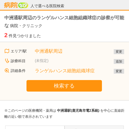
病院なび
人で選べる医院検索
中洲通駅周辺のランゲルハンス細胞組織球症の診察が可能
な
病院・クリニック
2
件見つかりました
中洲通駅周辺
エリア/駅
変更
(未指定)
診療科目
追加
ランゲルハンス細胞組織球症
詳細条件
変更
検索する
※このページの医療機関・薬局は
中洲通駅(鹿児島市電2系統)
を中心に直線距
離の近い順で表示されています