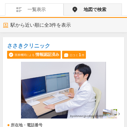
一覧表示
地図で検索
駅から近い順に全
3
件を表示
ささきクリニック
情報認証済み
1
医療機関による
口コミ
件
所在地・電話番号