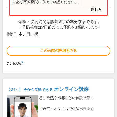
に必ず医療機関に直接ご確認ください。
14:00～17:30
●
●
●
●
×閉じる
・受付時間は診察終了の30分前までです。
備考:
・予防接種は2日前までに予約をお願いします。
木、日、祝
休診日:
この医院の詳細をみる
※
アクセス数
オンライン診療
【 24h 】 今から受診できる
急な発熱や風邪などの体調不良に
ご自宅・オフィスで受診出来ます