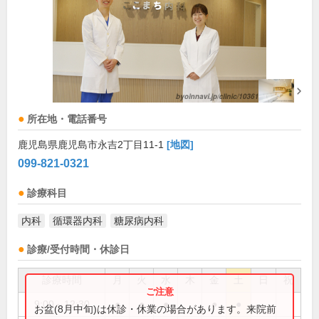
所在地・電話番号
鹿児島県鹿児島市永吉2丁目11-1
[地図]
099-821-0321
診療科目
内科
循環器内科
糖尿病内科
診療/受付時間・休診日
診療時間
月
火
水
木
金
土
日
祝
9:00～12:30
●
●
●
●
●
お盆(8月中旬)は休診・休業の場合があります。来院前