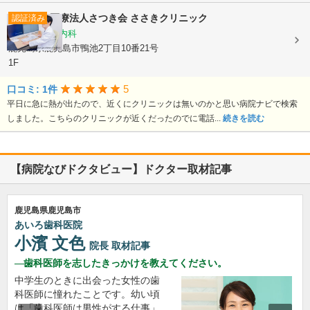
医療法人さつき会
ささきクリニック
認証済み
内科, 循環器内科
鹿児島県鹿児島市鴨池2丁目10番21号
1F
5
口コミ: 1件
平日に急に熱が出たので、近くにクリニックは無いのかと思い病院ナビで検索
しました。こちらのクリニックが近くだったのでに電話...
続きを読む
【病院なびドクタビュー】ドクター取材記事
鹿児島県鹿児島市
あいろ歯科医院
小濱 文色
院長
取材記事
歯科医師を志したきっかけを教えてください。
中学生のときに出会った女性の歯
科医師に憧れたことです。幼い頃
は「歯科医師は男性がする仕事」