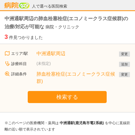
病院なび
人で選べる医院検索
中洲通駅周辺の肺血栓塞栓症(エコノミークラス症候群)の
治療/対応が可能な
病院・クリニック
3
件見つかりました
中洲通駅周辺
エリア/駅
変更
(未指定)
診療科目
追加
肺血栓塞栓症(エコノミークラス症候
詳細条件
変更
群)
検索する
※このページの医療機関・薬局は
中洲通駅(鹿児島市電2系統)
を中心に直線距
離の近い順で表示されています