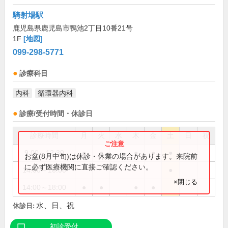
騎射場駅
鹿児島県鹿児島市鴨池2丁目10番21号
1F
[地図]
099-298-5771
診療科目
内科
循環器内科
診療/受付時間・休診日
診療時間
月
火
水
木
金
土
日
祝
9:00～12:30
●
●
●
●
●
お盆(8月中旬)は休診・休業の場合があります。来院前
に必ず医療機関に直接ご確認ください。
14:00～16:00
●
×閉じる
14:00～18:00
●
●
●
●
水、日、祝
休診日:
初診受付