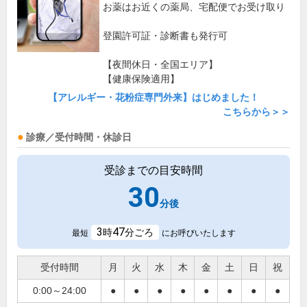
お薬はお近くの薬局、宅配便でお受け取り
登園許可証・診断書も発行可
【夜間休日・全国エリア】
【健康保険適用】
【アレルギー・花粉症専門外来】はじめました！
こちらから＞＞
診療／受付時間・休診日
受診までの目安時間
30
分後
3
47
時
分ごろ
最短
にお呼びいたします
受付時間
月
火
水
木
金
土
日
祝
0:00～24:00
●
●
●
●
●
●
●
●