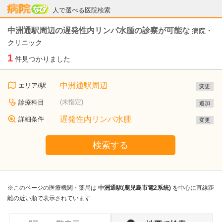
病院なび
人で選べる医院検索
中洲通駅周辺の遅発性内リンパ水腫の診察が可能な
病院・
クリニック
1
件見つかりました
中洲通駅周辺
エリア/駅
変更
(未指定)
診療科目
追加
遅発性内リンパ水腫
詳細条件
変更
検索する
※このページの医療機関・薬局は
中洲通駅(鹿児島市電2系統)
を中心に直線距
離の近い順で表示されています