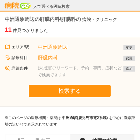
病院なび
人で選べる医院検索
中洲通駅周辺の肝臓内科/肝臓科の
病院・クリニック
11
件見つかりました
中洲通駅周辺
エリア/駅
変更
肝臓内科
診療科目
変更
(未指定)フリーワード、予約、専門、症状など
詳細条件
追加
で検索できます
検索する
※このページの医療機関・薬局は
中洲通駅(鹿児島市電2系統)
を中心に直線距
離の近い順で表示されています