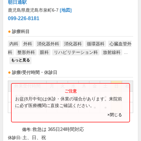
朝日通駅
鹿児島県鹿児島市泉町6-7
[地図]
099-226-8181
診療科目
内科
外科
消化器外科
消化器科
循環器科
心臓血管外
科
整形外科
眼科
リハビリテーション科
放射線科
...
もっと見る
診療/受付時間・休診日
外来受付時間
月
火
水
木
金
土
日
祝
8:30～13:00
●
●
●
●
●
●
お盆(8月中旬)は休診・休業の場合があります。来院前
に必ず医療機関に直接ご確認ください。
14:00～17:30
●
●
●
●
●
●
×閉じる
救急は 365日24時間対応
備考:
土、日、祝
休診日: