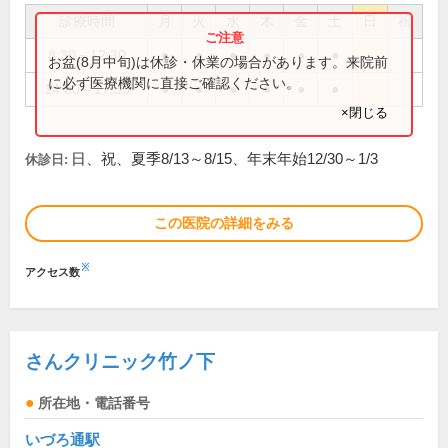
診療時間
月
火
水
木
金
土
日
祝
8:30～12:30
●
●
●
●
●
●
お盆(8月中旬)は休診・休業の場合があります。来院前
に必ず医療機関に直接ご確認ください。
14:30～17:30
●
●
●
●
●
●
×閉じる
日、祝、夏季8/13～8/15、年末年始12/30～1/3
休診日:
この医院の詳細をみる
※
アクセス数
さんクリニック竹ノ下
所在地・電話番号
いづろ通駅