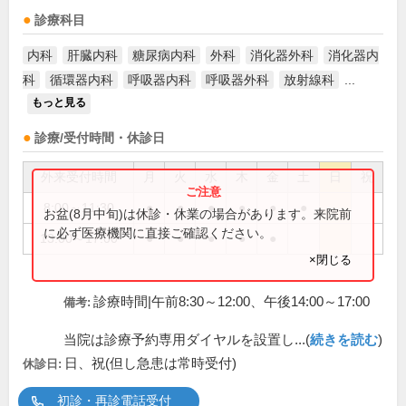
診療科目
内科
肝臓内科
糖尿病内科
外科
消化器外科
消化器内
科
循環器内科
呼吸器内科
呼吸器外科
放射線科
...
もっと見る
診療/受付時間・休診日
外来受付時間
月
火
水
木
金
土
日
祝
8:00～11:30
●
●
●
●
●
●
お盆(8月中旬)は休診・休業の場合があります。来院前
に必ず医療機関に直接ご確認ください。
13:00～17:00
●
●
●
●
●
×閉じる
診療時間|午前8:30～12:00、午後14:00～17:00
備考:
当院は診療予約専用ダイヤルを設置し...(
続きを読む
)
日、祝(但し急患は常時受付)
休診日:
初診・再診電話受付