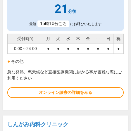
21
分後
15
10
時
分ごろ
最短
にお呼びいたします
受付時間
月
火
水
木
金
土
日
祝
0:00～24:00
●
●
●
●
●
●
●
●
その他
急な発熱、悪天候など直接医療機関に掛かる事が困難な際にご
利用ください
オンライン診療の詳細をみる
しんがみ内科クリニック