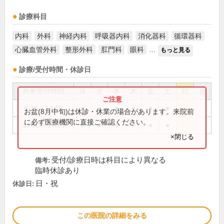
診療科目
内科
外科
神経内科
呼吸器内科
消化器科
循環器科
心臓血管外科
整形外科
肛門科
眼科
...
もっと見る
診療/受付時間・休診日
外来受付時間
月
火
水
木
金
土
日
祝
8:30～13:00
●
●
●
●
●
●
お盆(8月中旬)は休診・休業の場合があります。来院前
に必ず医療機関に直接ご確認ください。
14:00～17:30
●
●
●
●
●
●
×閉じる
受付/診療日時は科目により異なる
備考:
臨時休診あり
日・祝
休診日:
この医院の詳細をみる