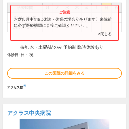
診療時間
月
火
水
木
金
土
日
祝
8:30～13:00
●
●
●
●
●
●
お盆(8月中旬)は休診・休業の場合があります。来院前
に必ず医療機関に直接ご確認ください。
14:00～18:00
●
●
●
●
×閉じる
木・土曜AMのみ 予約制 臨時休診あり
備考:
日・祝
休診日:
この医院の詳細をみる
※
アクセス数
アクラス中央病院