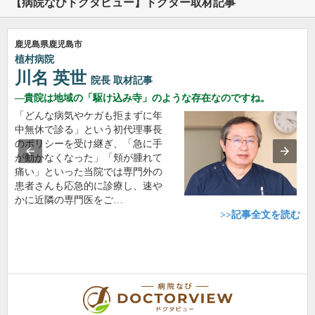
【病院なびドクタビュー】ドクター取材記事
鹿児島県鹿児島市
植村病院
川名 英世
院長
取材記事
貴院は地域の「駆け込み寺」のような存在なのですね。
「どんな病気やケガも拒まずに年
中無休で診る」という初代理事長
のポリシーを受け継ぎ、「急に手
が動かなくなった」「頬が腫れて
痛い」といった当院では専門外の
患者さんも応急的に診療し、速や
かに近隣の専門医をご…
>>記事全文を読む