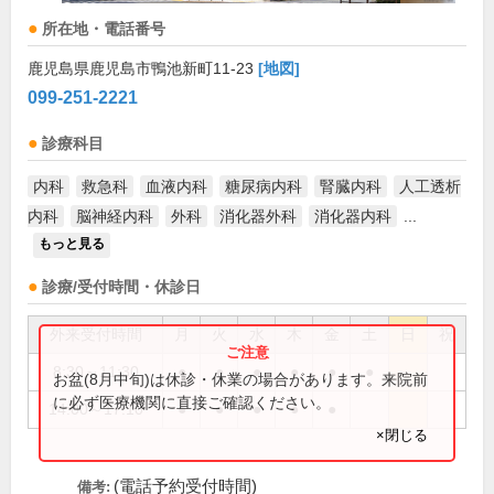
所在地・電話番号
鹿児島県鹿児島市鴨池新町11-23
[地図]
099-251-2221
診療科目
内科
救急科
血液内科
糖尿病内科
腎臓内科
人工透析
内科
脳神経内科
外科
消化器外科
消化器内科
...
もっと見る
診療/受付時間・休診日
外来受付時間
月
火
水
木
金
土
日
祝
8:30～11:30
●
●
●
●
●
●
お盆(8月中旬)は休診・休業の場合があります。来院前
に必ず医療機関に直接ご確認ください。
14:00～17:10
●
●
●
●
●
×閉じる
(電話予約受付時間)
備考: