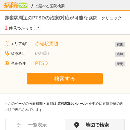
病院なび
人で選べる医院検索
赤嶺駅周辺のPTSDの治療/対応が可能な
病院・クリニック
1
件見つかりました
赤嶺駅周辺
エリア/駅
変更
(未指定)
診療科目
追加
PTSD
詳細条件
変更
検索する
※このページの医療機関・薬局は
赤嶺駅(ゆいレール)
を中心に直線距離の近
い順で表示されています
一覧表示
地図で検索