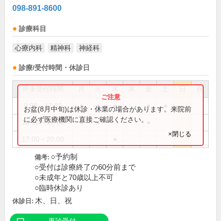
098-891-8600
診療科目
心療内科
精神科
神経科
診療/受付時間・休診日
外来受付時間
月
火
水
木
金
土
日
祝
9:00～12:30
●
●
●
●
●
お盆(8月中旬)は休診・休業の場合があります。来院前
に必ず医療機関に直接ご確認ください。
14:00～17:00
●
●
●
×閉じる
17:00～20:00
●
○予約制
備考:
○受付は診療終了の60分前まで
○未成年と70歳以上不可
○臨時休診あり
木、日、祝
休診日: