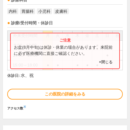
診療科目
内科
胃腸科
小児科
皮膚科
診療/受付時間・休診日
外来受付時間
月
火
水
木
金
土
日
祝
9:00～12:00
●
●
●
●
●
●
お盆(8月中旬)は休診・休業の場合があります。来院前
に必ず医療機関に直接ご確認ください。
14:00～16:00
●
×閉じる
15:00～18:00
●
●
●
●
●
水、祝
休診日:
この医院の詳細をみる
※
アクセス数