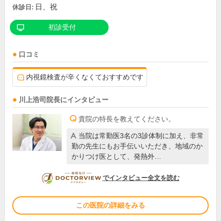
日、祝
休診日:
初診受付
口コミ
内視鏡検査が辛くなくておすすめです
川上浩司
院長
にインタビュー
貴院の特長を教えてください。
当院は常勤医3名の3診体制に加え、非常
勤の先生にもお手伝いいただき、地域のか
かりつけ医として、発熱外…
DOCTORVIEW
でインタビュー全文を読む
この医院の詳細をみる