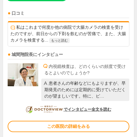
口コミ
私はこれまで何度か他の病院で大腸カメラの検査を受け
たのですが、前日からの下剤を飲むのが苦痛で、また、大腸
カメラを検査する...
もっと読む
城間翔
院長
にインタビュー
内視鏡検査は、どのくらいの頻度で受け
るとよいのでしょうか?
患者さんの年齢などにもよりますが、早
期発見のためには定期的に受けていただく
のが望ましいです。特に、ピ…
DOCTORVIEW
でインタビュー全文を読む
この医院の詳細をみる