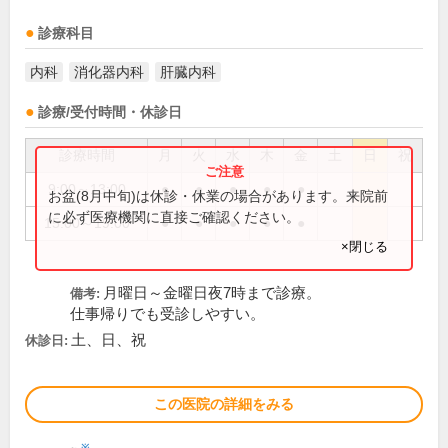
診療科目
内科
消化器内科
肝臓内科
診療/受付時間・休診日
診療時間
月
火
水
木
金
土
日
祝
9:00～13:00
●
●
●
●
●
お盆(8月中旬)は休診・休業の場合があります。来院前
に必ず医療機関に直接ご確認ください。
15:00～19:00
●
●
●
●
●
×閉じる
月曜日～金曜日夜7時まで診療。
備考:
仕事帰りでも受診しやすい。
土、日、祝
休診日:
この医院の詳細をみる