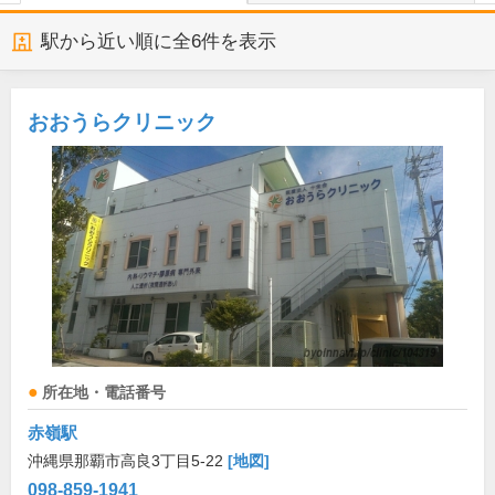
駅から近い順に全
6
件を表示
おおうらクリニック
所在地・電話番号
赤嶺駅
沖縄県那覇市高良3丁目5-22
[地図]
098-859-1941