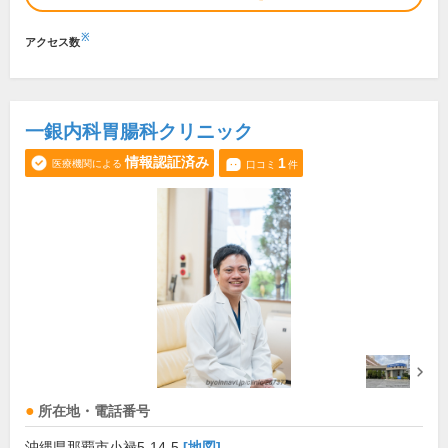
※
アクセス数
一銀内科胃腸科クリニック
情報認証済み
1
医療機関による
口コミ
件
所在地・電話番号
沖縄県那覇市小禄5-14-5
[地図]