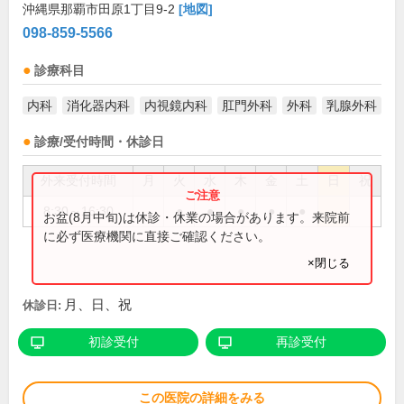
沖縄県那覇市田原1丁目9-2
[地図]
098-859-5566
診療科目
内科
消化器内科
内視鏡内科
肛門外科
外科
乳腺外科
診療/受付時間・休診日
外来受付時間
月
火
水
木
金
土
日
祝
8:30～16:30
●
●
●
●
●
お盆(8月中旬)は休診・休業の場合があります。来院前
に必ず医療機関に直接ご確認ください。
×閉じる
月、日、祝
休診日:
初診受付
再診受付
この医院の詳細をみる