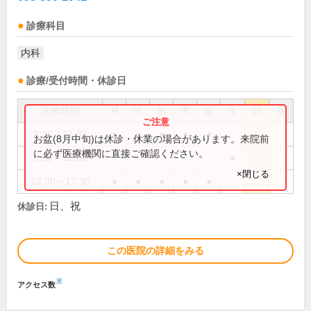
診療科目
内科
診療/受付時間・休診日
診療時間
月
火
水
木
金
土
日
祝
8:30～11:30
●
●
●
●
●
お盆(8月中旬)は休診・休業の場合があります。来院前
に必ず医療機関に直接ご確認ください。
8:30～12:30
●
×閉じる
13:30～17:30
●
●
●
●
●
日、祝
休診日:
この医院の詳細をみる
※
アクセス数