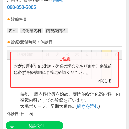
098-858-5005
診療科目
内科
消化器内科
内視鏡内科
診療/受付時間・休診日
診療時間
月
火
水
木
金
土
日
祝
9:00～11:30
●
●
●
●
●
●
お盆(8月中旬)は休診・休業の場合があります。来院前
に必ず医療機関に直接ご確認ください。
14:00～17:00
●
●
●
×閉じる
一般内科診療を始め、専門的な消化器内科・内
備考:
視鏡内科としての診療を行います。
大腸ポリープ、早期大腸癌...(
続きを読む
)
日、祝
休診日:
初診受付