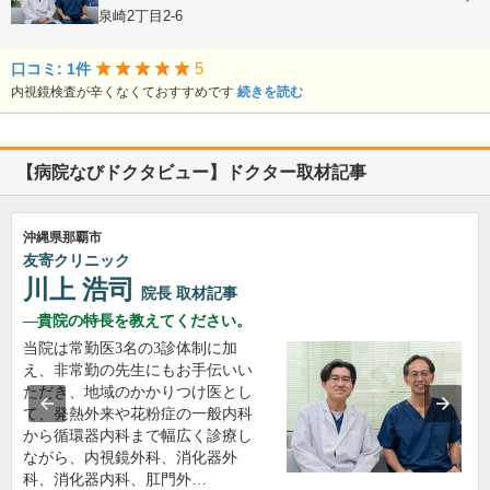
沖縄県那覇市泉崎2丁目2-6
5
口コミ: 1件
内視鏡検査が辛くなくておすすめです
続きを読む
【病院なびドクタビュー】ドクター取材記事
沖縄県那覇市
友寄クリニック
川上 浩司
院長
取材記事
貴院の特長を教えてください。
当院は常勤医3名の3診体制に加
え、非常勤の先生にもお手伝いい
ただき、地域のかかりつけ医とし
て、発熱外来や花粉症の一般内科
から循環器内科まで幅広く診療し
ながら、内視鏡外科、消化器外
科、消化器内科、肛門外…