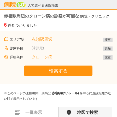
病院なび
人で選べる医院検索
赤嶺駅周辺のクローン病の診察が可能な
病院・クリニック
6
件見つかりました
赤嶺駅周辺
エリア/駅
変更
(未指定)
診療科目
追加
クローン病
詳細条件
変更
検索する
※このページの医療機関・薬局は
赤嶺駅(ゆいレール)
を中心に直線距離の近
い順で表示されています
一覧表示
地図で検索