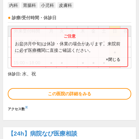
内科
胃腸科
小児科
皮膚科
診療/受付時間・休診日
外来受付時間
月
火
水
木
金
土
日
祝
9:00～12:00
●
●
●
●
●
●
お盆(8月中旬)は休診・休業の場合があります。来院前
に必ず医療機関に直接ご確認ください。
14:00～16:00
●
×閉じる
15:00～18:00
●
●
●
●
●
水、祝
休診日:
この医院の詳細をみる
※
アクセス数
【24h】
病院なび医療相談