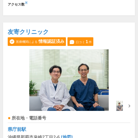
※
アクセス数
友寄クリニック
情報認証済み
1
医療機関による
口コミ
件
所在地・電話番号
県庁前駅
沖縄県那覇市泉崎2丁目2-6
[地図]