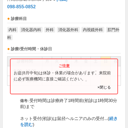
098-855-0852
診療科目
内科
消化器内科
外科
消化器外科
内視鏡外科
肛門外
科
診療/受付時間・休診日
診療時間
月
火
水
木
金
土
日
祝
9:00～13:00
●
●
●
●
●
●
お盆(8月中旬)は休診・休業の場合があります。来院前
に必ず医療機関に直接ご確認ください。
14:00～18:00
●
●
●
●
×閉じる
受付時間は診療終了1時間前(初診は1時間30分
備考:
前)まで
ネット受付(初診)は鼠径ヘルニアのみの受付...(
続き
を読む
)