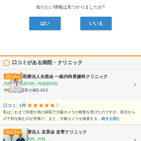
知りたい情報は見つかりましたか?
はい
いいえ
口コミがある病院・クリニック
医療法人永悠会
一銀内科胃腸科クリニック
認証済み
内科, 消化器内科, 内視鏡内科
沖縄県那覇市小禄5-14-5
5
口コミ: 1件
私はこれまで何度か他の病院で大腸カメラの検査を受けたのですが、前日から
の下剤を飲むのが苦痛で、また、大腸カメラを検査する...
続きを読む
医療法人 友英会
友寄クリニック
認証済み
内科, 消化器内科, 外科, ...