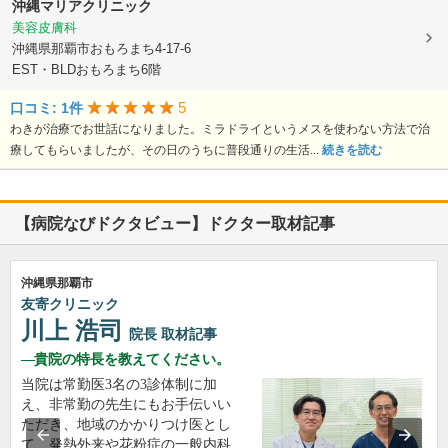
沖縄マリアクリニック
美容皮膚科
沖縄県那覇市おもろまち4-17-6
EST・BLDおもろまち6階
5
口コミ: 1件
わきが治療でお世話になりました。ミラドライというメスを使わない方法で治
療してもらいましたが、その日のうちに普段通りの生活...
続きを読む
【病院なびドクタビュー】ドクター取材記事
沖縄県那覇市
友寄クリニック
川上 浩司
院長
取材記事
貴院の特長を教えてください。
当院は常勤医3名の3診体制に加
え、非常勤の先生にもお手伝いい
ただき、地域のかかりつけ医とし
て、発熱外来や花粉症の一般内科