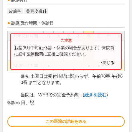
皮膚科
美容皮膚科
診療/受付時間・休診日
外来受付時間
月
火
水
木
金
土
日
祝
9:00～12:00
●
●
●
●
●
●
お盆(8月中旬)は休診・休業の場合があります。来院前
に必ず医療機関に直接ご確認ください。
13:30～16:00
●
●
●
×閉じる
14:30～17:30
●
●
●
土曜日は受付時間に関わらず、午前70番 午後6
備考:
0番 までとなります。
当院は、WEBでの完全予約制...(
続きを読む
)
日、祝
休診日:
この医院の詳細をみる