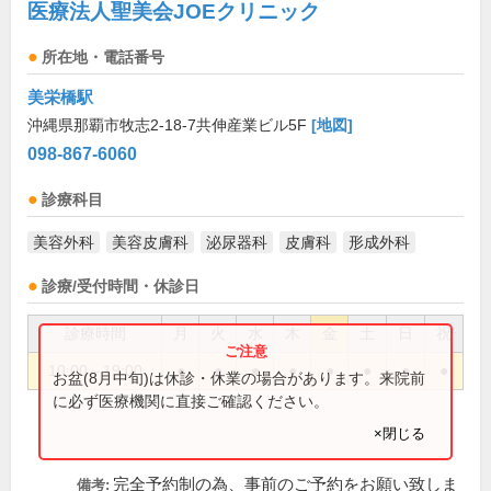
医療法人聖美会JOEクリニック
所在地・電話番号
美栄橋駅
沖縄県那覇市牧志2-18-7共伸産業ビル5F
[地図]
098-867-6060
診療科目
美容外科
美容皮膚科
泌尿器科
皮膚科
形成外科
診療/受付時間・休診日
診療時間
月
火
水
木
金
土
日
祝
10:00～19:00
●
●
●
●
●
●
●
●
お盆(8月中旬)は休診・休業の場合があります。来院前
に必ず医療機関に直接ご確認ください。
×閉じる
完全予約制の為、事前のご予約をお願い致しま
備考: