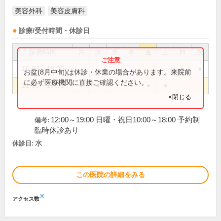
美容外科
美容皮膚科
診療/受付時間・休診日
診療時間
月
火
水
木
金
土
日
祝
10:00～18:00
●
●
お盆(8月中旬)は休診・休業の場合があります。来院前
に必ず医療機関に直接ご確認ください。
12:00～19:00
●
●
●
●
●
×閉じる
12:00～19:00 日曜・祝日10:00～18:00 予約制
備考:
臨時休診あり
水
休診日:
この医院の詳細をみる
※
アクセス数