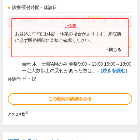
診療/受付時間・休診日
診療時間
月
火
水
木
金
土
日
祝
9:00～12:30
●
●
●
●
●
●
お盆(8月中旬)は休診・休業の場合があります。来院前
に必ず医療機関に直接ご確認ください。
14:00～18:00
●
●
●
●
×閉じる
木・土曜AMのみ 金曜9:00～13:00 15:00～18:00
備考:
一定人数以上の受付があった際は、...(
続きを読む
)
日・祝
休診日:
この医院の詳細をみる
※
アクセス数