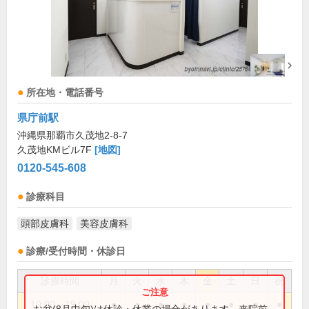
所在地・電話番号
県庁前駅
沖縄県那覇市久茂地2-8-7
久茂地KMビル7F
[地図]
0120-545-608
診療科目
頭部皮膚科
美容皮膚科
診療/受付時間・休診日
診療時間
月
火
水
木
金
土
日
祝
10:00～19:00
●
●
●
●
●
●
●
●
お盆(8月中旬)は休診・休業の場合があります。来院前