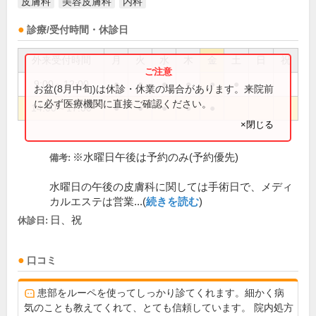
皮膚科
美容皮膚科
内科
診療/受付時間・休診日
外来受付時間
月
火
水
木
金
土
日
祝
9:00～12:00
●
●
●
●
●
●
お盆(8月中旬)は休診・休業の場合があります。来院前
に必ず医療機関に直接ご確認ください。
14:00～17:00
●
●
●
●
●
×閉じる
※水曜日午後は予約のみ(予約優先)
備考:
水曜日の午後の皮膚科に関しては手術日で、メディ
カルエステは営業...(
続きを読む
)
日、祝
休診日:
口コミ
患部をルーペを使ってしっかり診てくれます。細かく病
気のことも教えてくれて、とても信頼しています。 院内処方