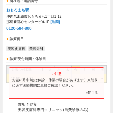
所在地・電話番号
おもろまち駅
沖縄県那覇市おもろまち1丁目1-12
那覇新都心センタービル1F
[地図]
0120-584-800
診療科目
美容皮膚科
美容外科
診療/受付時間・休診日
外来受付時間
月
火
水
木
金
土
日
祝
10:00～19:00
●
●
●
●
●
●
●
●
お盆(8月中旬)は休診・休業の場合があります。来院前
に必ず医療機関に直接ご確認ください。
×閉じる
予約制
備考:
美容皮膚科専門クリニック(自費診療のみ)