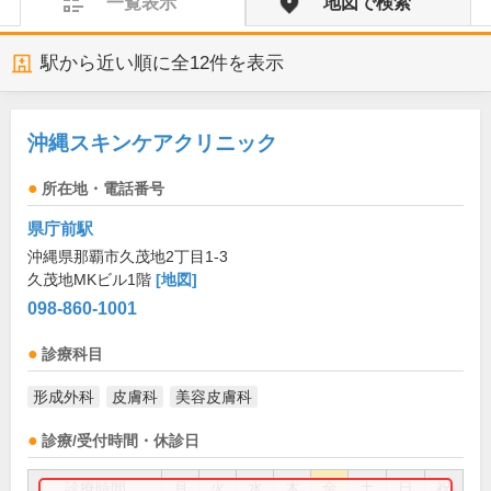
一覧表示
地図で検索
駅から近い順に全
12
件を表示
沖縄スキンケアクリニック
所在地・電話番号
県庁前駅
沖縄県那覇市久茂地2丁目1-3
久茂地MKビル1階
[地図]
098-860-1001
診療科目
形成外科
皮膚科
美容皮膚科
診療/受付時間・休診日
診療時間
月
火
水
木
金
土
日
祝