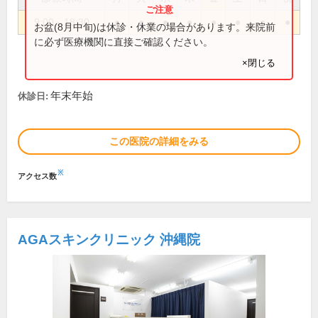
9:00～18:30
●
●
●
●
●
●
●
●
お盆(8月中旬)は休診・休業の場合があります。来院前
に必ず医療機関に直接ご確認ください。
×閉じる
年末年始
休診日:
この医院の詳細をみる
※
アクセス数
AGAスキンクリニック 沖縄院