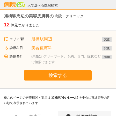
病院なび
人で選べる医院検索
旭橋駅周辺の美容皮膚科の
病院・クリニック
12
件見つかりました
旭橋駅周辺
エリア/駅
変更
美容皮膚科
診療科目
変更
(未指定)フリーワード、予約、専門、症状など
詳細条件
追加
で検索できます
検索する
※このページの医療機関・薬局は
旭橋駅(ゆいレール)
を中心に直線距離の近
い順で表示されています