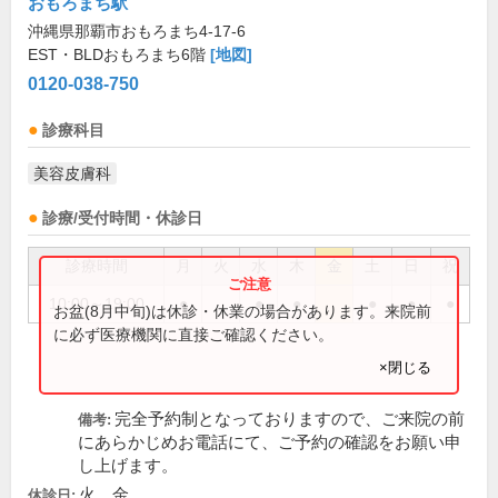
おもろまち駅
沖縄県那覇市おもろまち4-17-6
EST・BLDおもろまち6階
[地図]
0120-038-750
診療科目
美容皮膚科
診療/受付時間・休診日
診療時間
月
火
水
木
金
土
日
祝
10:00～19:00
●
●
●
●
●
●
お盆(8月中旬)は休診・休業の場合があります。来院前
に必ず医療機関に直接ご確認ください。
×閉じる
完全予約制となっておりますので、ご来院の前
備考:
にあらかじめお電話にて、ご予約の確認をお願い申
し上げます。
火、金
休診日: