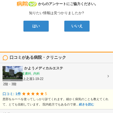
病院なび
からのアンケートにご協力ください。
知りたい情報は見つかりましたか?
はい
いいえ
口コミがある病院・クリニック
嘉陽皮膚科・かようメディカルエステ
皮膚科, 美容皮膚科, 内科
沖縄県那覇市上之屋1-19-22
2階・3階
5
口コミ: 1件
患部をルーペを使ってしっかり診てくれます。細かく病気のことも教えてくれ
て、とても信頼しています。 院内処方でもあるので便...
続きを読む