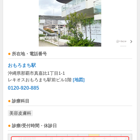
所在地・電話番号
おもろまち駅
沖縄県那覇市真嘉比1丁目1-1
レキオスおもろまち駅前ビル1階
[地図]
0120-920-885
診療科目
美容皮膚科
診療/受付時間・休診日
診療時間
月
火
水
木
金
土
日
祝