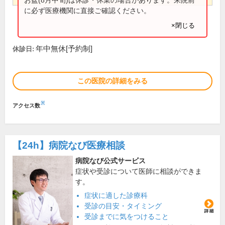
に必ず医療機関に直接ご確認ください。
×閉じる
年中無休[予約制]
休診日:
この医院の詳細をみる
※
アクセス数
【24h】
病院なび医療相談
病院なび公式サービス
症状や受診について医師に相談ができま
す。
症状に適した診療科
受診の目安・タイミング
受診までに気をつけること