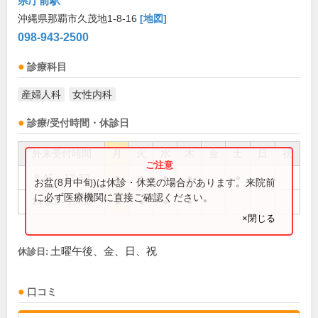
県庁前駅
沖縄県那覇市久茂地1-8-16
[地図]
098-943-2500
診療科目
産婦人科
女性内科
診療/受付時間・休診日
外来受付時間
月
火
水
木
金
土
日
祝
9:45～12:30
●
●
●
●
●
お盆(8月中旬)は休診・休業の場合があります。来院前
に必ず医療機関に直接ご確認ください。
14:30～19:30
●
●
●
●
×閉じる
土曜午後、金、日、祝
休診日:
口コミ