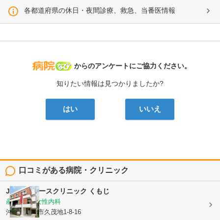
各都道府県の休日・夜間診療、救急、当番医情報
病院なび
からのアンケートにご協力ください。
知りたい情報は見つかりましたか?
はい
いいえ
口コミがある病院・クリニック
Joyレディースクリニック くもじ
産婦人科, 女性内科
沖縄県那覇市久茂地1-8-16