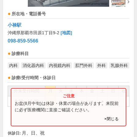
所在地・電話番号
小禄駅
沖縄県那覇市田原1丁目9-2
[地図]
098-859-5566
診療科目
内科
消化器内科
内視鏡内科
肛門外科
外科
乳腺外科
診療/受付時間・休診日
外来受付時間
月
火
水
木
金
土
日
祝
8:30～16:30
●
●
●
●
●
お盆(8月中旬)は休診・休業の場合があります。来院前
に必ず医療機関に直接ご確認ください。
×閉じる
月、日、祝
休診日: