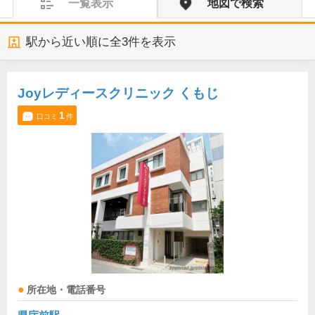
一覧表示
地図で検索
駅から近い順に全
3
件を表示
Joyレディースクリニック くもじ
1
口コミ
件
所在地・電話番号