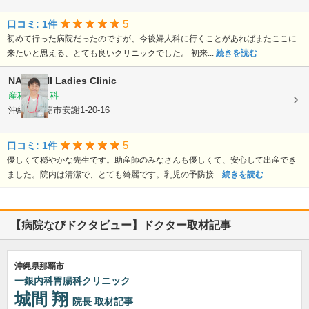
5
口コミ: 1件
初めて行った病院だったのですが、今後婦人科に行くことがあればまたここに
来たいと思える、とても良いクリニックでした。 初来...
続きを読む
NAKACHI Ladies Clinic
産科, 婦人科
沖縄県那覇市安謝1-20-16
5
口コミ: 1件
優しくて穏やかな先生です。助産師のみなさんも優しくて、安心して出産でき
ました。院内は清潔で、とても綺麗です。乳児の予防接...
続きを読む
【病院なびドクタビュー】ドクター取材記事
沖縄県那覇市
一銀内科胃腸科クリニック
城間 翔
院長
取材記事