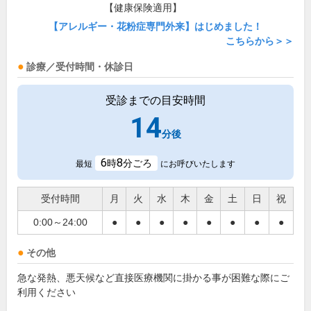
【健康保険適用】
【アレルギー・花粉症専門外来】はじめました！
こちらから＞＞
診療／受付時間・休診日
受診までの目安時間
14
分後
6
8
時
分ごろ
最短
にお呼びいたします
受付時間
月
火
水
木
金
土
日
祝
0:00～24:00
●
●
●
●
●
●
●
●
その他
急な発熱、悪天候など直接医療機関に掛かる事が困難な際にご
利用ください