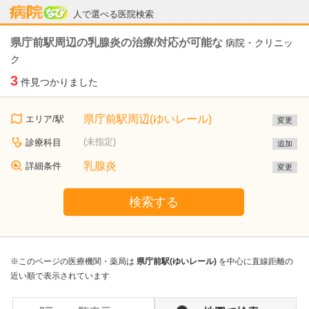
病院なび
人で選べる医院検索
県庁前駅周辺の乳腺炎の治療/対応が可能な
病院・クリニッ
ク
3
件見つかりました
県庁前駅周辺(ゆいレール)
エリア/駅
変更
(未指定)
診療科目
追加
乳腺炎
詳細条件
変更
検索する
※このページの医療機関・薬局は
県庁前駅(ゆいレール)
を中心に直線距離の
近い順で表示されています