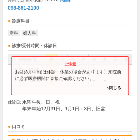
098-861-2100
診療科目
産科
婦人科
診療/受付時間・休診日
診療時間
月
火
水
木
金
土
日
祝
9:00～12:00
●
●
●
●
●
●
お盆(8月中旬)は休診・休業の場合があります。来院前
に必ず医療機関に直接ご確認ください。
14:00～18:00
●
●
●
●
●
×閉じる
水曜午後、日、祝
休診日:
年末年始12月31日、1月1日～3日、旧盆
口コミ