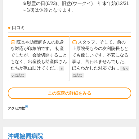
※慰霊の日(6/23)、旧盆(ウークイ)、年末年始(12/31
～1/3)は休診となります。
口コミ
院長や助産師さんの親身
スタッフ、そして、前の
な対応が印象的です。 初産
上原院長も今の友利院長もと
でしたが、会陰切開すること
ても優しいです。不安になる
もなく、出産後も助産師さん
事は、言われませんでした。
たちが沢山助けてくだ...
ほんわかした対応でお...
も
もっ
っと読む
と読む
この医院の詳細をみる
※
アクセス数
沖縄協同病院