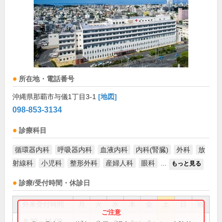
所在地・電話番号
沖縄県那覇市与儀1丁目3-1
[地図]
098-853-3134
診療科目
循環器内科
呼吸器内科
血液内科
内科(腎臓)
外科
放
射線科
小児科
整形外科
産婦人科
眼科
...
もっと見る
診療/受付時間・休診日
外来受付時間
月
火
水
木
金
土
日
祝
8:30～11:00
●
●
●
●
●