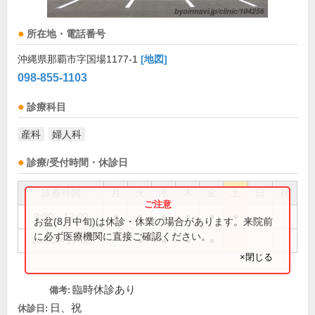
所在地・電話番号
沖縄県那覇市字国場1177-1
[地図]
098-855-1103
診療科目
産科
婦人科
診療/受付時間・休診日
診療時間
月
火
水
木
金
土
日
祝
9:00～12:00
●
●
●
●
●
●
お盆(8月中旬)は休診・休業の場合があります。来院前
に必ず医療機関に直接ご確認ください。
14:00～17:00
●
●
●
●
×閉じる
臨時休診あり
備考:
日、祝
休診日: