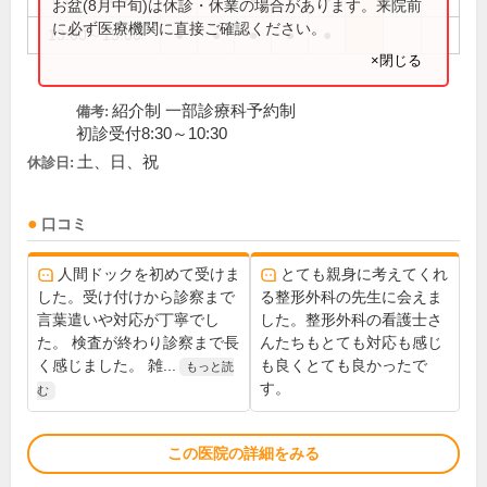
お盆(8月中旬)は休診・休業の場合があります。来院前
に必ず医療機関に直接ご確認ください。
13:00～15:00
●
●
●
●
●
×閉じる
紹介制 一部診療科予約制
備考:
初診受付8:30～10:30
土、日、祝
休診日:
口コミ
人間ドックを初めて受けま
とても親身に考えてくれ
した。受け付けから診察まで
る整形外科の先生に会えま
言葉遣いや対応が丁寧でし
した。整形外科の看護士さ
た。 検査が終わり診察まで長
んたちもとても対応も感じ
く感じました。 雑...
も良くとても良かったで
もっと読
す。
む
この医院の詳細をみる