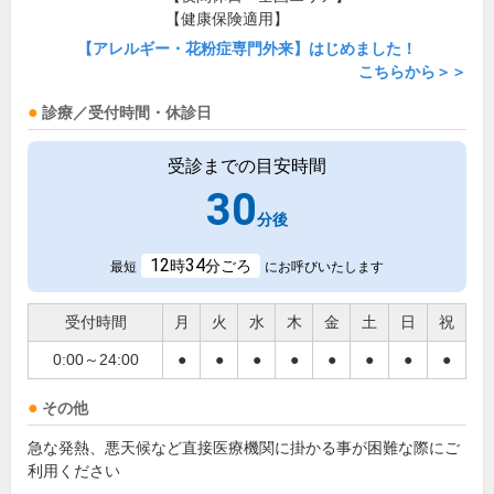
【健康保険適用】
【アレルギー・花粉症専門外来】はじめました！
こちらから＞＞
診療／受付時間・休診日
受診までの目安時間
30
分後
12
34
時
分ごろ
最短
にお呼びいたします
受付時間
月
火
水
木
金
土
日
祝
0:00～24:00
●
●
●
●
●
●
●
●
その他
急な発熱、悪天候など直接医療機関に掛かる事が困難な際にご
利用ください