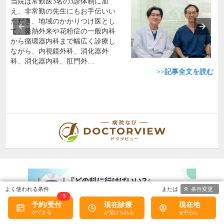
当院は常勤医3名の3診体制に加
え、非常勤の先生にもお手伝いい
ただき、地域のかかりつけ医とし
て、発熱外来や花粉症の一般内科
から循環器内科まで幅広く診療し
ながら、内視鏡外科、消化器外
科、消化器内科、肛門外…
>>記事全文を読む
条件変更
3
予約/受付
現在診療
現在地