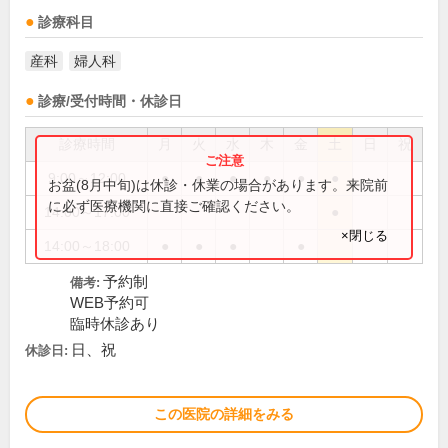
診療科目
産科
婦人科
診療/受付時間・休診日
診療時間
月
火
水
木
金
土
日
祝
9:00～12:00
●
●
●
●
●
●
お盆(8月中旬)は休診・休業の場合があります。来院前
に必ず医療機関に直接ご確認ください。
14:00～17:00
●
×閉じる
14:00～18:00
●
●
●
●
予約制
備考:
WEB予約可
臨時休診あり
日、祝
休診日:
この医院の詳細をみる