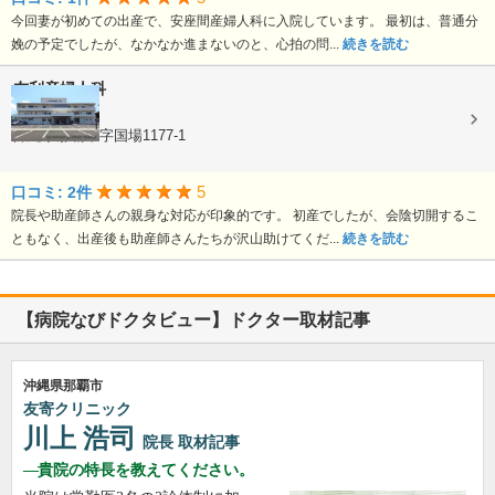
今回妻が初めての出産で、安座間産婦人科に入院しています。 最初は、普通分
娩の予定でしたが、なかなか進まないのと、心拍の問...
続きを読む
友利産婦人科
産科, 婦人科
沖縄県那覇市字国場1177-1
5
口コミ: 2件
院長や助産師さんの親身な対応が印象的です。 初産でしたが、会陰切開するこ
ともなく、出産後も助産師さんたちが沢山助けてくだ...
続きを読む
【病院なびドクタビュー】ドクター取材記事
沖縄県那覇市
友寄クリニック
川上 浩司
院長
取材記事
貴院の特長を教えてください。