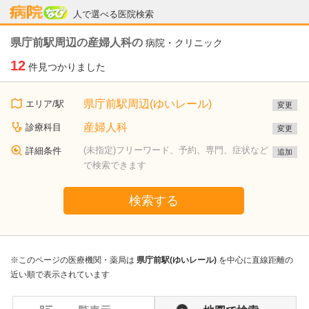
病院なび
人で選べる医院検索
県庁前駅周辺の産婦人科の
病院・クリニック
12
件見つかりました
県庁前駅周辺(ゆいレール)
エリア/駅
変更
産婦人科
診療科目
変更
(未指定)フリーワード、予約、専門、症状など
詳細条件
追加
で検索できます
検索する
※このページの医療機関・薬局は
県庁前駅(ゆいレール)
を中心に直線距離の
近い順で表示されています