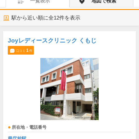
一覧表示
地図で検索
駅から近い順に全
12
件を表示
Joyレディースクリニック くもじ
1
口コミ
件
所在地・電話番号
県庁前駅