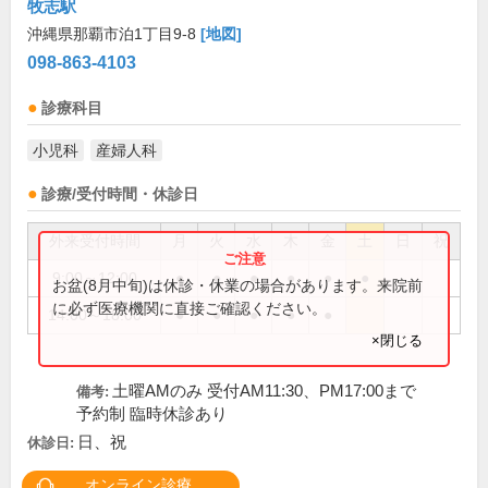
牧志駅
沖縄県那覇市泊1丁目9-8
[地図]
098-863-4103
診療科目
小児科
産婦人科
診療/受付時間・休診日
外来受付時間
月
火
水
木
金
土
日
祝
9:00～12:00
●
●
●
●
●
●
お盆(8月中旬)は休診・休業の場合があります。来院前
に必ず医療機関に直接ご確認ください。
14:00～18:00
●
●
●
●
●
×閉じる
土曜AMのみ 受付AM11:30、PM17:00まで
備考:
予約制 臨時休診あり
日、祝
休診日:
オンライン診療