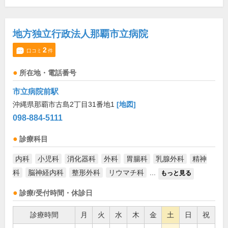
地方独立行政法人那覇市立病院
2
口コミ
件
所在地・電話番号
市立病院前駅
沖縄県那覇市古島2丁目31番地1
[地図]
098-884-5111
診療科目
内科
小児科
消化器科
外科
胃腸科
乳腺外科
精神
科
脳神経内科
整形外科
リウマチ科
...
もっと見る
診療/受付時間・休診日
診療時間
月
火
水
木
金
土
日
祝