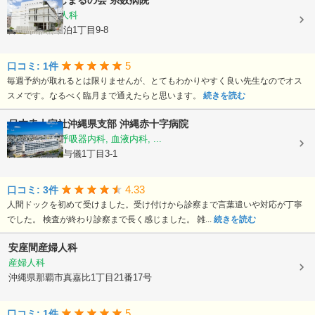
医療法人かじまるの会
糸数病院
小児科, 産婦人科
沖縄県那覇市泊1丁目9-8
5
口コミ: 1件
毎週予約が取れるとは限りませんが、とてもわかりやすく良い先生なのでオス
スメです。なるべく臨月まで通えたらと思います。
続きを読む
日本赤十字社沖縄県支部
沖縄赤十字病院
循環器内科, 呼吸器内科, 血液内科, ...
沖縄県那覇市与儀1丁目3-1
4.33
口コミ: 3件
人間ドックを初めて受けました。受け付けから診察まで言葉遣いや対応が丁寧
でした。 検査が終わり診察まで長く感じました。 雑...
続きを読む
安座間産婦人科
産婦人科
沖縄県那覇市真嘉比1丁目21番17号
5
口コミ: 1件