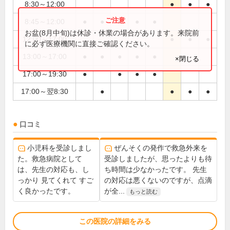
8:30～12:00
●
●
●
8:45～12:00
●
●
●
●
●
お盆(8月中旬)は休診・休業の場合があります。来院前
12:00～17:00
●
●
●
に必ず医療機関に直接ご確認ください。
13:00～17:00
●
●
●
●
●
×閉じる
17:00～19:30
●
●
●
●
17:00～翌8:30
●
●
●
●
口コミ
小児科を受診しまし
ぜんそくの発作で救急外来を
た。救急病院として
受診しましたが、思ったよりも待
は、先生の対応も、し
ち時間は少なかったです。 先生
っかり 見てくれて すご
の対応は悪くないのですが、点滴
く良かったです。
が全...
もっと読む
この医院の詳細をみる