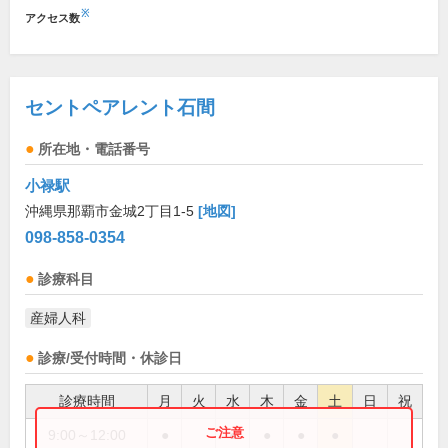
※
アクセス数
セントペアレント石間
所在地・電話番号
小禄駅
沖縄県那覇市金城2丁目1-5
[地図]
098-858-0354
診療科目
産婦人科
診療/受付時間・休診日
診療時間
月
火
水
木
金
土
日
祝
9:00～12:00
●
●
●
●
●