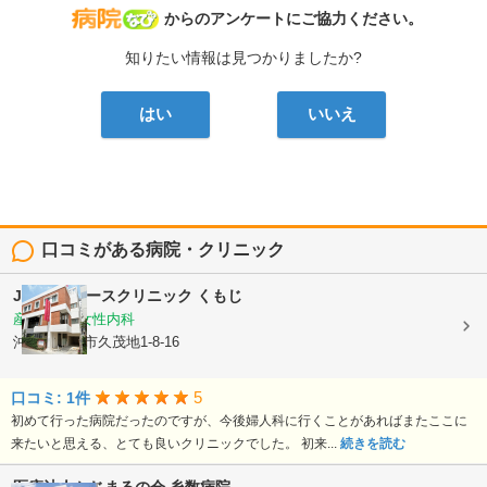
病院なび
からのアンケートにご協力ください。
知りたい情報は見つかりましたか?
はい
いいえ
口コミがある病院・クリニック
Joyレディースクリニック くもじ
産婦人科, 女性内科
沖縄県那覇市久茂地1-8-16
5
口コミ: 1件
初めて行った病院だったのですが、今後婦人科に行くことがあればまたここに
来たいと思える、とても良いクリニックでした。 初来...
続きを読む