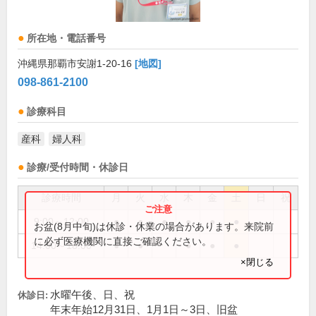
所在地・電話番号
沖縄県那覇市安謝1-20-16
[地図]
098-861-2100
診療科目
産科
婦人科
診療/受付時間・休診日
診療時間
月
火
水
木
金
土
日
祝
9:00～12:00
●
●
●
●
●
●
お盆(8月中旬)は休診・休業の場合があります。来院前
に必ず医療機関に直接ご確認ください。
14:00～18:00
●
●
●
●
●
×閉じる
水曜午後、日、祝
休診日:
年末年始12月31日、1月1日～3日、旧盆