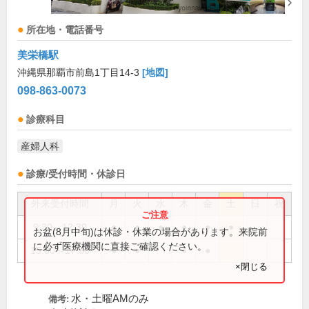
所在地・電話番号
美栄橋駅
沖縄県那覇市前島1丁目14-3
[地図]
098-863-0073
診療科目
産婦人科
診療/受付時間・休診日
外来受付時間
月
火
水
木
金
土
日
祝
9:30～12:30
●
●
●
●
●
●
お盆(8月中旬)は休診・休業の場合があります。来院前
に必ず医療機関に直接ご確認ください。
15:00～17:30
●
●
●
●
×閉じる
水・土曜AMのみ
備考: