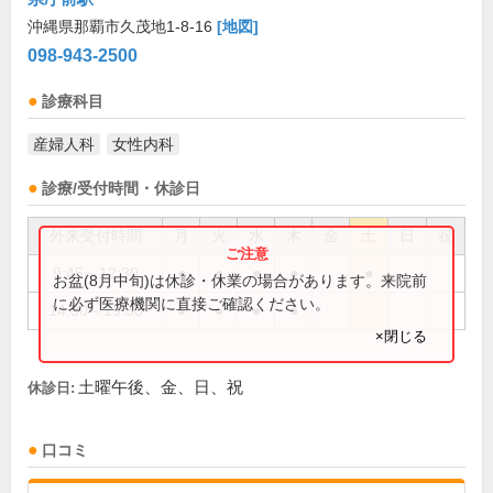
沖縄県那覇市久茂地1-8-16
[地図]
098-943-2500
診療科目
産婦人科
女性内科
診療/受付時間・休診日
外来受付時間
月
火
水
木
金
土
日
祝
9:45～12:30
●
●
●
●
●
お盆(8月中旬)は休診・休業の場合があります。来院前
に必ず医療機関に直接ご確認ください。
14:30～19:30
●
●
●
●
×閉じる
土曜午後、金、日、祝
休診日:
口コミ