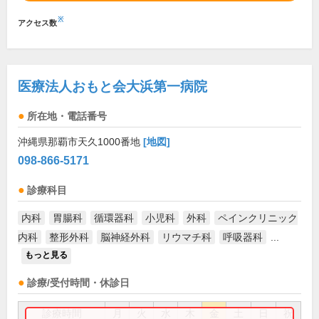
※
アクセス数
医療法人おもと会大浜第一病院
所在地・電話番号
沖縄県那覇市天久1000番地
[地図]
098-866-5171
診療科目
内科
胃腸科
循環器科
小児科
外科
ペインクリニック
内科
整形外科
脳神経外科
リウマチ科
呼吸器科
...
もっと見る
診療/受付時間・休診日
診療時間
月
火
水
木
金
土
日
祝