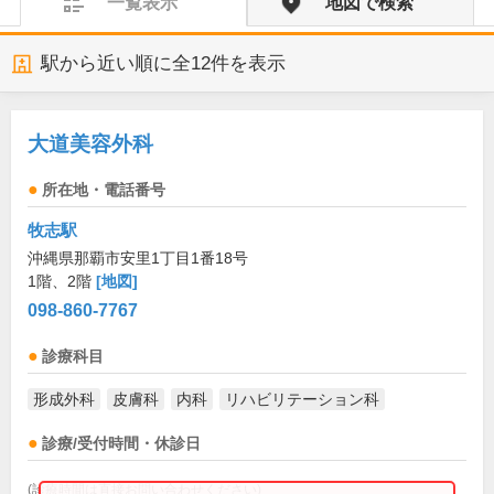
一覧表示
地図で検索
駅から近い順に全
12
件を表示
大道美容外科
所在地・電話番号
牧志駅
沖縄県那覇市安里1丁目1番18号
1階、2階
[地図]
098-860-7767
診療科目
形成外科
皮膚科
内科
リハビリテーション科
診療/受付時間・休診日
(診療時間は直接お問い合わせください)