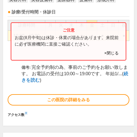
診療/受付時間・休診日
診療時間
月
火
水
木
金
土
日
祝
10:00～19:00
●
●
●
●
●
●
●
●
お盆(8月中旬)は休診・休業の場合があります。来院前
に必ず医療機関に直接ご確認ください。
×閉じる
完全予約制の為、事前のご予約をお願い致しま
備考:
す。 お電話の受付は10:00～19:00です。 年始1/...(
続
きを読む
)
この医院の詳細をみる
※
アクセス数