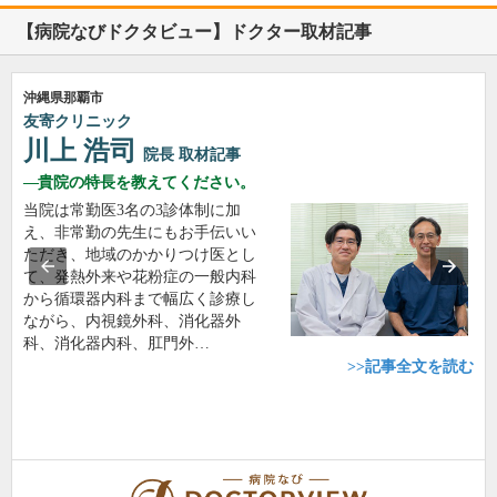
【病院なびドクタビュー】ドクター取材記事
沖縄県那覇市
友寄クリニック
川上 浩司
院長
取材記事
貴院の特長を教えてください。
当院は常勤医3名の3診体制に加
え、非常勤の先生にもお手伝いい
ただき、地域のかかりつけ医とし
て、発熱外来や花粉症の一般内科
から循環器内科まで幅広く診療し
ながら、内視鏡外科、消化器外
科、消化器内科、肛門外…
>>記事全文を読む