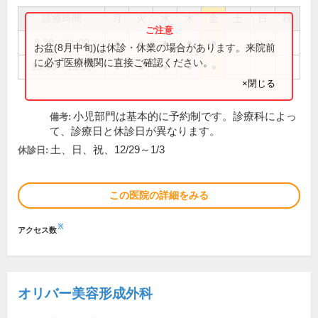
診療時間
月
火
水
木
金
土
日
祝
8:30～11:00
●
●
●
●
●
お盆(8月中旬)は休診・休業の場合があります。来院前
に必ず医療機関に直接ご確認ください。
13:00～15:00
●
●
●
●
●
×閉じる
小児部門は基本的に予約制です。診療科によっ
備考:
て、診療日と休診日が異なります。
土、日、祝、12/29～1/3
休診日:
この医院の詳細をみる
※
アクセス数
オリバー美容形成外科