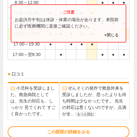
8:30～12:00
●
●
●
8:45～12:00
●
●
●
●
●
お盆(8月中旬)は休診・休業の場合があります。来院前
12:00～17:00
●
●
●
に必ず医療機関に直接ご確認ください。
13:00～17:00
●
●
●
●
●
×閉じる
17:00～19:30
●
●
●
●
17:00～翌8:30
●
●
●
●
口コミ
小児科を受診しまし
ぜんそくの発作で救急外来を
た。救急病院として
受診しましたが、思ったよりも待
は、先生の対応も、し
ち時間は少なかったです。 先生
っかり 見てくれて すご
の対応は悪くないのですが、点滴
く良かったです。
が全...
もっと読む
この医院の詳細をみる