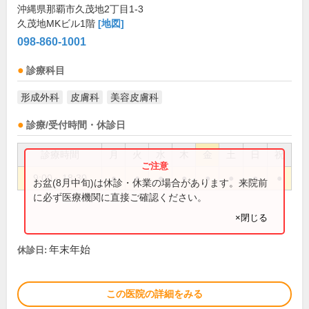
沖縄県那覇市久茂地2丁目1-3
久茂地MKビル1階
[地図]
098-860-1001
診療科目
形成外科
皮膚科
美容皮膚科
診療/受付時間・休診日
診療時間
月
火
水
木
金
土
日
祝
9:00～18:30
●
●
●
●
●
●
●
●
お盆(8月中旬)は休診・休業の場合があります。来院前
に必ず医療機関に直接ご確認ください。
×閉じる
年末年始
休診日:
この医院の詳細をみる