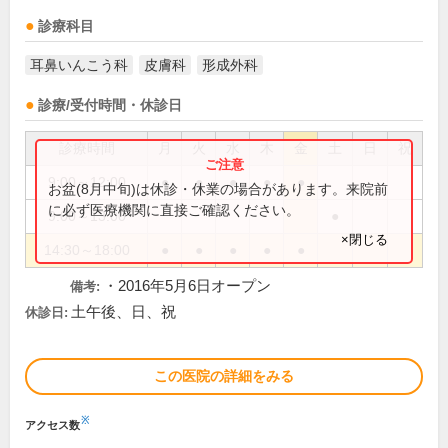
診療科目
耳鼻いんこう科
皮膚科
形成外科
診療/受付時間・休診日
診療時間
月
火
水
木
金
土
日
祝
9:00～12:00
●
●
●
●
●
お盆(8月中旬)は休診・休業の場合があります。来院前
に必ず医療機関に直接ご確認ください。
9:00～13:00
●
×閉じる
14:30～18:00
●
●
●
●
●
・2016年5月6日オープン
備考:
土午後、日、祝
休診日:
この医院の詳細をみる
※
アクセス数