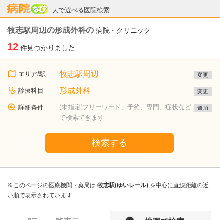
病院なび
人で選べる医院検索
牧志駅周辺の形成外科の
病院・クリニック
12
件見つかりました
牧志駅周辺
エリア/駅
変更
形成外科
診療科目
変更
(未指定)フリーワード、予約、専門、症状など
詳細条件
追加
で検索できます
検索する
※このページの医療機関・薬局は
牧志駅(ゆいレール)
を中心に直線距離の近
い順で表示されています