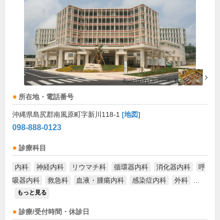
所在地・電話番号
沖縄県島尻郡南風原町字新川118-1
[地図]
098-888-0123
診療科目
内科
神経内科
リウマチ科
循環器内科
消化器内科
呼
吸器内科
救急科
血液・腫瘍内科
感染症内科
外科
...
もっと見る
診療/受付時間・休診日