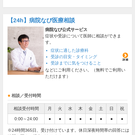
【24h】
病院なび医療相談
病院なび公式サービス
症状や受診について医師に相談ができま
す。
症状に適した診療科
受診の目安・タイミング
受診までに気をつけること
などにご利用ください。（無料でご利用い
ただけます）
相談／受付時間
相談受付時間
月
火
水
木
金
土
日
祝
0:00～24:00
●
●
●
●
●
●
●
●
※24時間365日、受け付けています。休日深夜時間帯の回答には