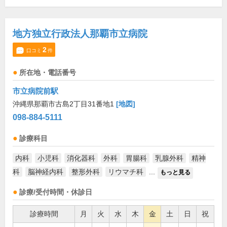
地方独立行政法人那覇市立病院
2
口コミ
件
所在地・電話番号
市立病院前駅
沖縄県那覇市古島2丁目31番地1
[地図]
098-884-5111
診療科目
内科
小児科
消化器科
外科
胃腸科
乳腺外科
精神
科
脳神経内科
整形外科
リウマチ科
...
もっと見る
診療/受付時間・休診日
診療時間
月
火
水
木
金
土
日
祝