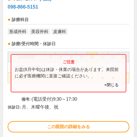
098-866-5151
診療科目
形成外科
美容外科
皮膚科
診療/受付時間・休診日
診療時間
月
火
水
木
金
土
日
祝
10:00～13:00
●
●
●
●
●
●
お盆(8月中旬)は休診・休業の場合があります。来院前
に必ず医療機関に直接ご確認ください。
14:00～17:30
●
●
●
●
●
×閉じる
(電話受付)9:30～17:30
備考:
月、木曜午後、祝
休診日:
この医院の詳細をみる