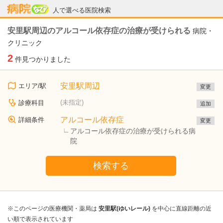
病院なび
人で選べる医院検索
安里駅周辺のアルコール依存症の治療が受けられる
病院・
クリニック
2
件見つかりました
安里駅周辺
エリア/駅
変更
(未指定)
診療科目
追加
アルコール依存症
詳細条件
変更
アルコール依存症の治療が受けられる病
院
検索する
※このページの医療機関・薬局は
安里駅(ゆいレール)
を中心に直線距離の近
い順で表示されています