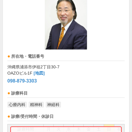
所在地・電話番号
沖縄県浦添市伊祖2丁目30-7
OAZOビル1F
[地図]
098-879-3303
診療科目
心療内科
精神科
神経科
診療/受付時間・休診日
診療時間
月
火
水
木
金
土
日
祝