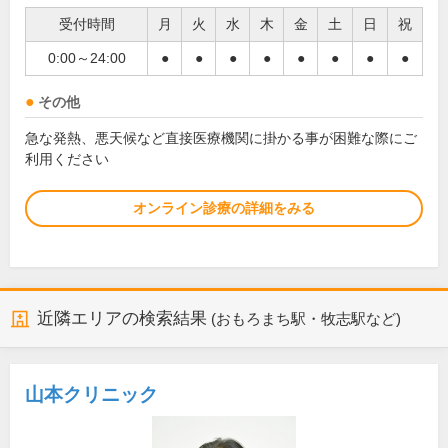
受付時間
月
火
水
木
金
土
日
祝
0:00～24:00
●
●
●
●
●
●
●
●
その他
急な発熱、悪天候など直接医療機関に掛かる事が困難な際にご
利用ください
オンライン診療の詳細をみる
近隣エリアの検索結果
(おもろまち駅・牧志駅など)
山本クリニック