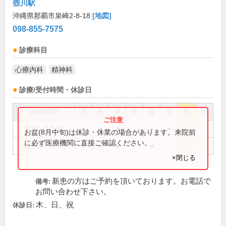
壺川駅
沖縄県那覇市泉崎2-8-18
[地図]
098-855-7575
診療科目
心療内科
精神科
診療/受付時間・休診日
診療時間
月
火
水
木
金
土
日
祝
9:30～12:30
●
●
●
●
●
お盆(8月中旬)は休診・休業の場合があります。来院前
に必ず医療機関に直接ご確認ください。
15:00～18:30
●
●
●
●
×閉じる
新患の方はご予約を頂いております。お電話で
備考:
お問い合わせ下さい。
木、日、祝
休診日: