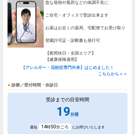
急な発熱や風邪などの体調不良に
ご自宅・オフィスで受診出来ます
お薬はお近くの薬局、宅配便でお受け取り
登園許可証・診断書も発行可
【夜間休日・全国エリア】
【健康保険適用】
【アレルギー・花粉症専門外来】はじめました！
こちらから＞＞
診療／受付時間・休診日
受診までの目安時間
19
分後
14
50
時
分ごろ
最短
にお呼びいたします