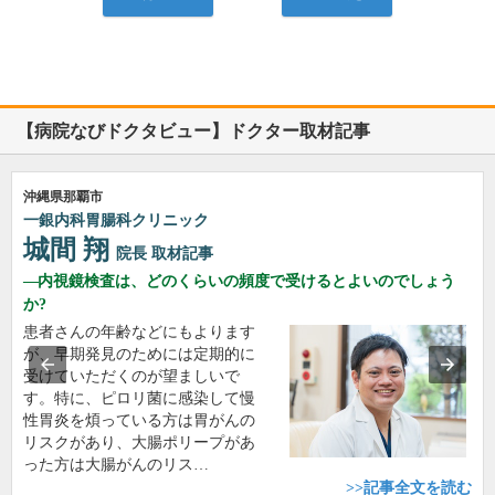
【病院なびドクタビュー】ドクター取材記事
沖縄県那覇市
一銀内科胃腸科クリニック
城間 翔
院長
取材記事
内視鏡検査は、どのくらいの頻度で受けるとよいのでしょう
か?
患者さんの年齢などにもよります
が、早期発見のためには定期的に
受けていただくのが望ましいで
す。特に、ピロリ菌に感染して慢
性胃炎を煩っている方は胃がんの
リスクがあり、大腸ポリープがあ
った方は大腸がんのリス…
>>記事全文を読む