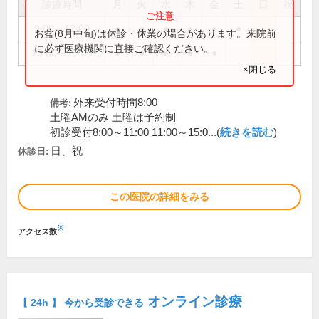
診療時間
月
火
水
木
金
土
日
祝
9:00～12:00
●
●
●
●
●
●
お盆(8月中旬)は休診・休業の場合があります。来院前
に必ず医療機関に直接ご確認ください。
13:00～17:00
●
●
●
●
●
×閉じる
外来受付時間8:00
備考:
土曜AMのみ 土曜は予約制
初診受付8:00～11:00 11:00～15:0...(
続きを読む
)
日、祝
休診日:
この医院の詳細をみる
※
アクセス数
オンライン診療
【 24h 】 今から受診できる