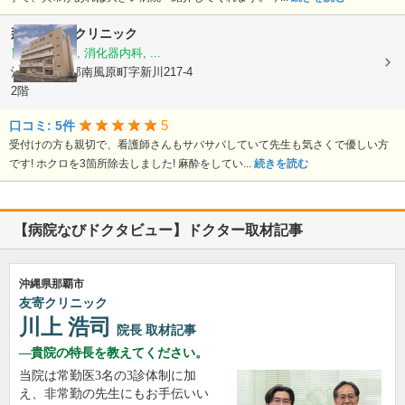
那覇内視鏡クリニック
胃腸科, 内科, 消化器内科, ...
沖縄県島尻郡南風原町字新川217-4
2階
5
口コミ: 5件
受付けの方も親切で、看護師さんもサバサバしていて先生も気さくで優しい方
です! ホクロを3箇所除去しました! 麻酔をしてい...
続きを読む
【病院なびドクタビュー】ドクター取材記事
沖縄県那覇市
友寄クリニック
川上 浩司
院長
取材記事
貴院の特長を教えてください。
当院は常勤医3名の3診体制に加
え、非常勤の先生にもお手伝いい