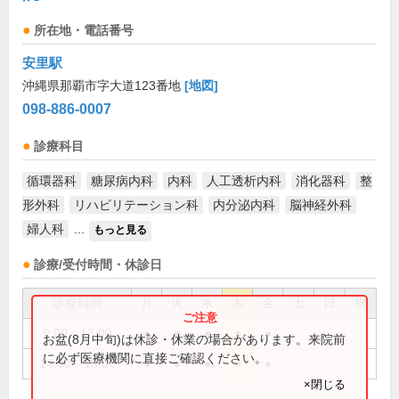
所在地・電話番号
安里駅
沖縄県那覇市字大道123番地
[地図]
098-886-0007
診療科目
循環器科
糖尿病内科
内科
人工透析内科
消化器科
整
形外科
リハビリテーション科
内分泌内科
脳神経外科
婦人科
...
もっと見る
診療/受付時間・休診日
診療時間
月
火
水
木
金
土
日
祝
9:00～13:00
●
●
●
●
●
お盆(8月中旬)は休診・休業の場合があります。来院前
に必ず医療機関に直接ご確認ください。
14:00～18:00
●
●
●
●
●
×閉じる