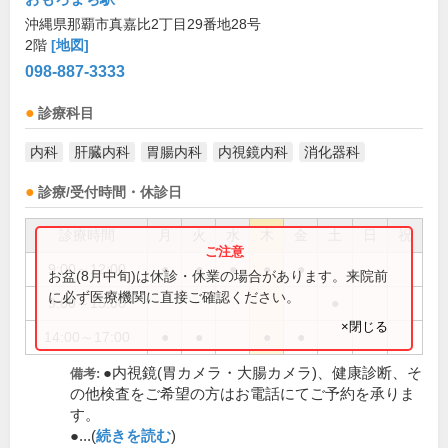
沖縄県那覇市真嘉比2丁目29番地28号
2階
[地図]
098-887-3333
診療科目
内科
肝臓内科
胃腸内科
内視鏡内科
消化器科
診療/受付時間・休診日
診療時間
月
火
水
木
金
土
日
祝
9:00～12:00
●
●
●
●
●
お盆(8月中旬)は休診・休業の場合があります。来院前
に必ず医療機関に直接ご確認ください。
9:00～15:00
●
×閉じる
14:00～17:00
●
●
●
●
●内視鏡(胃カメラ・大腸カメラ)、健康診断、そ
備考:
の他検査をご希望の方はお電話にてご予約を承りま
す。
●...(
続きを読む
)