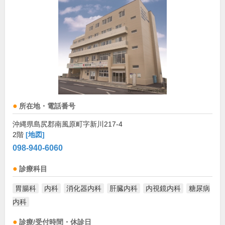
所在地・電話番号
沖縄県島尻郡南風原町字新川217-4
2階
[地図]
098-940-6060
診療科目
胃腸科
内科
消化器内科
肝臓内科
内視鏡内科
糖尿病
内科
診療/受付時間・休診日