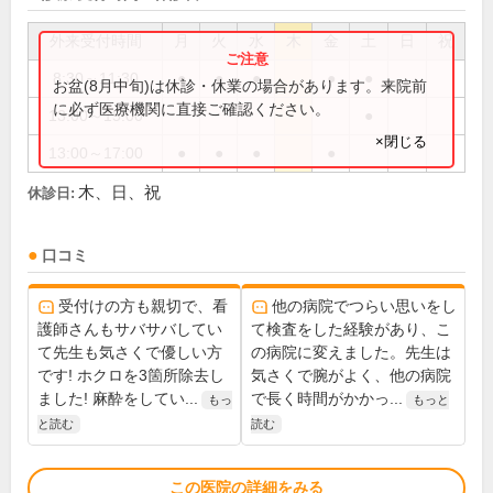
外来受付時間
月
火
水
木
金
土
日
祝
8:30～11:30
●
●
●
●
●
お盆(8月中旬)は休診・休業の場合があります。来院前
に必ず医療機関に直接ご確認ください。
13:00～15:00
●
×閉じる
13:00～17:00
●
●
●
●
木、日、祝
休診日:
口コミ
受付けの方も親切で、看
他の病院でつらい思いをし
護師さんもサバサバしてい
て検査をした経験があり、こ
て先生も気さくで優しい方
の病院に変えました。先生は
です! ホクロを3箇所除去し
気さくで腕がよく、他の病院
ました! 麻酔をしてい...
で長く時間がかかっ...
もっ
もっと
と読む
読む
この医院の詳細をみる