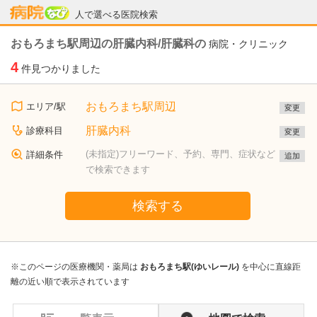
病院なび
人で選べる医院検索
おもろまち駅周辺の肝臓内科/肝臓科の
病院・クリニック
4
件見つかりました
おもろまち駅周辺
エリア/駅
変更
肝臓内科
診療科目
変更
(未指定)フリーワード、予約、専門、症状など
詳細条件
追加
で検索できます
検索する
※このページの医療機関・薬局は
おもろまち駅(ゆいレール)
を中心に直線距
離の近い順で表示されています