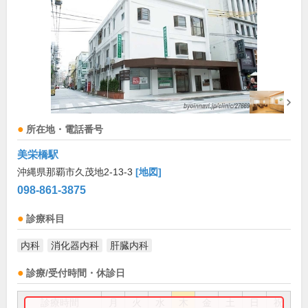
所在地・電話番号
美栄橋駅
沖縄県那覇市久茂地2-13-3
[地図]
098-861-3875
診療科目
内科
消化器内科
肝臓内科
診療/受付時間・休診日
診療時間
月
火
水
木
金
土
日
祝