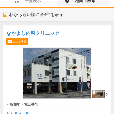
一覧表示
地図で検索
駅から近い順に全
4
件を表示
なかよし内科クリニック
4
口コミ
件
所在地・電話番号
おもろまち駅