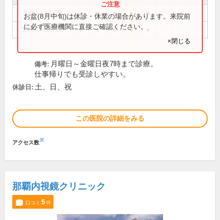
9:00～13:00
●
●
●
●
●
お盆(8月中旬)は休診・休業の場合があります。来院前
に必ず医療機関に直接ご確認ください。
15:00～19:00
●
●
●
●
●
×閉じる
月曜日～金曜日夜7時まで診療。
備考:
仕事帰りでも受診しやすい。
土、日、祝
休診日:
この医院の詳細をみる
※
アクセス数
那覇内視鏡クリニック
5
口コミ
件