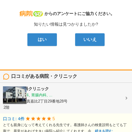
病院なび
からのアンケートにご協力ください。
知りたい情報は見つかりましたか?
はい
いいえ
口コミがある病院・クリニック
なかよし内科クリニック
内科, 肝臓内科, 胃腸内科, ...
沖縄県那覇市真嘉比2丁目29番地28号
2階
5
口コミ: 4件
とても親身になって考えてくれる先生です。看護師さんの検査説明もとても丁
寧で、異常があれば大きい病院へ紹介してくれます。今...
続きを読む