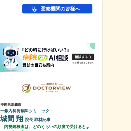
医療機関の皆様へ
医師(ドクター)の
沖縄県那覇市
東京都中野区
一銀内科胃腸科クリニック
中野富士見
城間 翔
冨岡 亮太
院長
取材記事
内視鏡検査は、どのくらいの頻度で受けるとよ
特に先生が力を