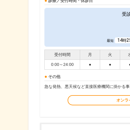
診療／受付時間・休診日
受
14
2
時
最短
受付時間
月
火
0:00～24:00
●
●
その他
急な発熱、悪天候など直接医療機関に掛かる事
オンラ