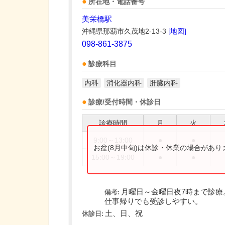
所在地・電話番号
美栄橋駅
沖縄県那覇市久茂地2-13-3
[地図]
098-861-3875
診療科目
内科
消化器内科
肝臓内科
診療/受付時間・休診日
診療時間
月
火
9:00～13:00
●
●
お盆(8月中旬)は休診・休業の場合があ
15:00～19:00
●
●
月曜日～金曜日夜7時まで診療
備考:
仕事帰りでも受診しやすい。
土、日、祝
休診日: