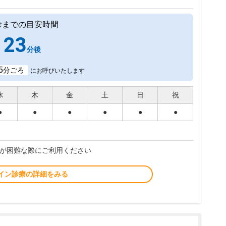
診までの目安時間
23
分後
5
分ごろ
にお呼びいたします
水
木
金
土
日
祝
●
●
●
●
●
●
が困難な際にご利用ください
イン診療の詳細をみる