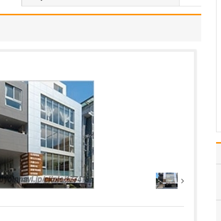
当院は常勤医3名の3診体
制に加え、非常勤の先生
にもお手伝いいただき、
地域のかかりつけ医とし
て、発熱外来や花粉症の
一般内科から循環器内科
まで幅広く診療しなが
ら、内視鏡外科、消化器
外科、消化器内科、肛門
外…
>>記事全文を読む