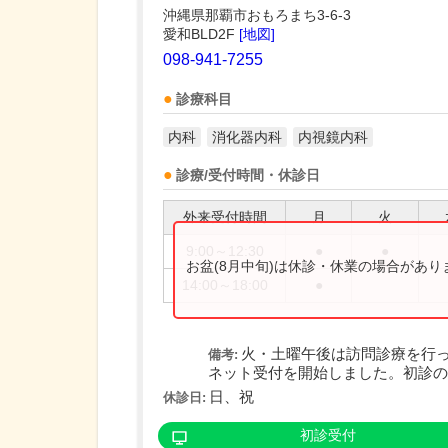
沖縄県那覇市おもろまち3-6-3
愛和BLD2F
[地図]
098-941-7255
診療科目
内科
消化器内科
内視鏡内科
診療/受付時間・休診日
外来受付時間
月
火
9:00～12:30
●
●
お盆(8月中旬)は休診・休業の場合があ
14:00～18:00
●
火・土曜午後は訪問診療を行
備考:
ネット受付を開始しました。初診の方
日、祝
休診日:
初診受付