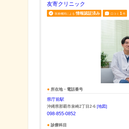
友寄クリニック
情報認証済み
1
医療機関による
口コミ
件
所在地・電話番号
県庁前駅
沖縄県那覇市泉崎2丁目2-6
[地図]
098-855-0852
診療科目