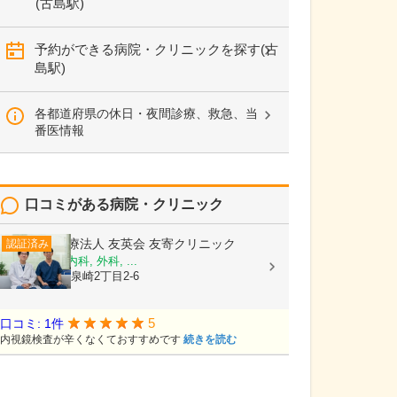
(古島駅)
予約ができる病院・クリニックを探す(古
島駅)
各都道府県の休日・夜間診療、救急、当
番医情報
口コミがある病院・クリニック
医療法人 友英会
友寄クリニック
認証済み
内科, 消化器内科, 外科, ...
沖縄県那覇市泉崎2丁目2-6
5
口コミ: 1件
内視鏡検査が辛くなくておすすめです
続きを読む