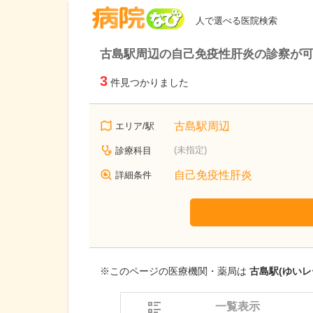
病院なび
人で選べる医院検索
古島駅周辺の自己免疫性肝炎の診察が
3
件見つかりました
古島駅周辺
エリア/駅
(未指定)
診療科目
自己免疫性肝炎
詳細条件
※このページの医療機関・薬局は
古島駅(ゆいレ
一覧表示