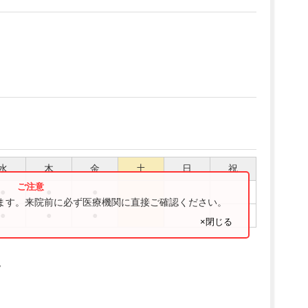
水
木
金
土
日
祝
●
●
●
ります。来院前に必ず医療機関に直接ご確認ください。
●
●
●
×閉じる
。