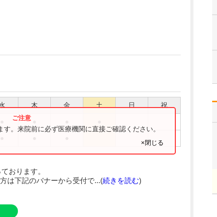
水
木
金
土
日
祝
●
●
●
●
ります。来院前に必ず医療機関に直接ご確認ください。
●
●
●
×閉じる
っております。
は下記のバナーから受付で...(
続きを読む
)