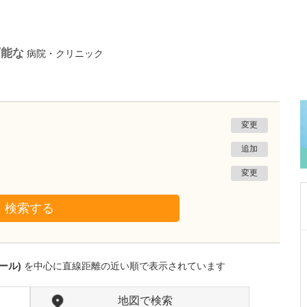
可能な
病院・クリニック
変更
追加
変更
検索する
沖縄県那覇市
友寄クリニック
ール)
を中心に直線距離の近い順で表示されています
川上 浩司
院長
取材記事
貴院の特長を教えてください。
地図で検索