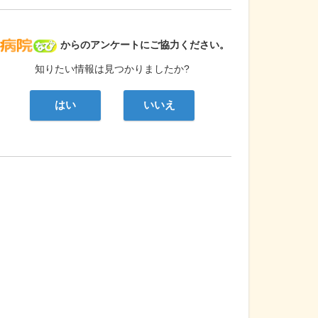
病院なび
からのアンケートにご協力ください。
知りたい情報は見つかりましたか?
はい
いいえ