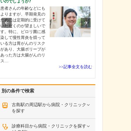
いのでしょうか?
ください。
患者さんの年齢などにも
これまで耳を専
よりますが、早期発見の
を積んできたこ
ためには定期的に受けて
り、難聴や突発
いただくのが望ましいで
中耳炎をはじめ
す。特に、ピロリ菌に感
やめまいなどの
染して慢性胃炎を煩って
療には特に力を
いる方は胃がんのリスク
ます。難聴は原
があり、大腸ポリープが
て治療法が異な
あった方は大腸がんのリ
まずは詳しい検
ス…
こに…
>>記事全文を読む
別の条件で検索
古島駅の周辺駅から病院・クリニック
を探す
診療科目から病院・クリニックを探す