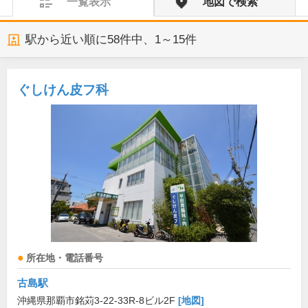
一覧表示
地図で検索
駅から近い順に
58
件中、
1～15件
ぐしけん皮フ科
所在地・電話番号
古島駅
沖縄県那覇市銘苅3-22-33R-8ビル2F
[地図]