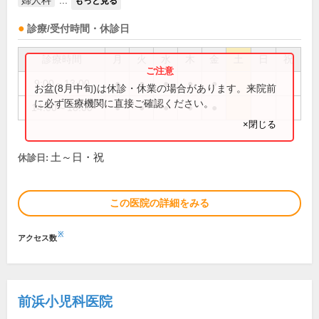
婦人科
...
もっと見る
診療/受付時間・休診日
診療時間
月
火
水
木
金
土
日
祝
9:00～13:00
●
●
●
●
●
お盆(8月中旬)は休診・休業の場合があります。来院前
に必ず医療機関に直接ご確認ください。
14:00～18:00
●
●
●
●
●
×閉じる
土～日・祝
休診日:
この医院の詳細をみる
※
アクセス数
前浜小児科医院