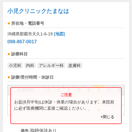
小児クリニックたまなは
所在地・電話番号
沖縄県那覇市天久1-6-19
[地図]
098-867-0017
診療科目
小児科
内科
アレルギー科
皮膚科
診療/受付時間・休診日
診療時間
月
火
水
木
金
土
日
祝
9:00～12:30
●
●
●
●
●
お盆(8月中旬)は休診・休業の場合があります。来院前
に必ず医療機関に直接ご確認ください。
14:00～17:30
●
●
●
●
●
×閉じる
臨時休診あり
備考: