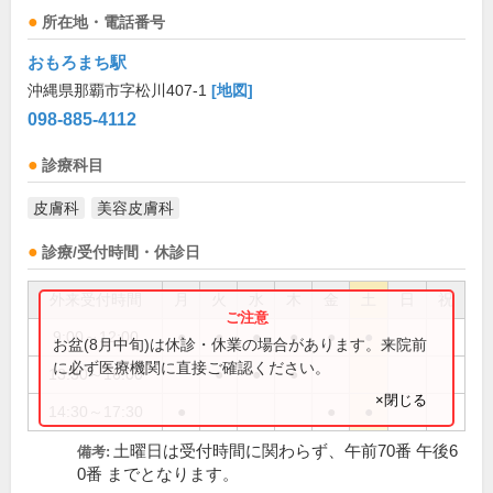
所在地・電話番号
おもろまち駅
沖縄県那覇市字松川407-1
[地図]
098-885-4112
診療科目
皮膚科
美容皮膚科
診療/受付時間・休診日
外来受付時間
月
火
水
木
金
土
日
祝
9:00～12:00
●
●
●
●
●
●
お盆(8月中旬)は休診・休業の場合があります。来院前
に必ず医療機関に直接ご確認ください。
13:30～16:00
●
●
●
×閉じる
14:30～17:30
●
●
●
土曜日は受付時間に関わらず、午前70番 午後6
備考:
0番 までとなります。