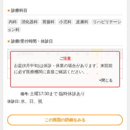
診療科目
内科
消化器科
胃腸科
小児科
皮膚科
リハビリテーシ
ョン科
診療/受付時間・休診日
診療時間
月
火
水
木
金
土
日
祝
9:00～13:00
●
●
●
●
●
お盆(8月中旬)は休診・休業の場合があります。来院前
に必ず医療機関に直接ご確認ください。
14:00～18:00
●
●
●
●
●
×閉じる
土曜17:30まで 臨時休診あり
備考:
水、日、祝
休診日:
この医院の詳細をみる