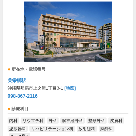
所在地・電話番号
美栄橋駅
沖縄県那覇市上之屋1丁目3-1
[地図]
098-867-2116
診療科目
内科
リウマチ科
外科
脳神経外科
整形外科
皮膚科
泌尿器科
リハビリテーション科
放射線科
麻酔科
...