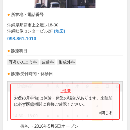
所在地・電話番号
沖縄県那覇市上之屋1-18-36
沖縄映像センタービル2F
[地図]
098-861-1010
診療科目
耳鼻いんこう科
皮膚科
形成外科
診療/受付時間・休診日
診療時間
月
火
水
木
金
土
日
祝
9:00～12:00
●
●
●
●
●
お盆(8月中旬)は休診・休業の場合があります。来院前
に必ず医療機関に直接ご確認ください。
9:00～13:00
●
×閉じる
14:30～18:00
●
●
●
●
●
・2016年5月6日オープン
備考: