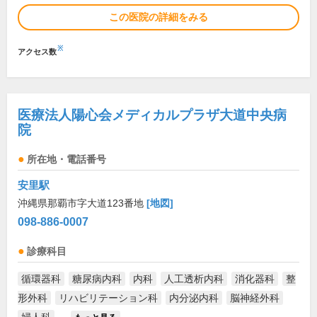
この医院の詳細をみる
※
アクセス数
医療法人陽心会メディカルプラザ大道中央病
院
所在地・電話番号
安里駅
沖縄県那覇市字大道123番地
[地図]
098-886-0007
診療科目
循環器科
糖尿病内科
内科
人工透析内科
消化器科
整
形外科
リハビリテーション科
内分泌内科
脳神経外科