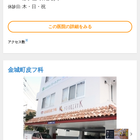
木・日・祝
休診日:
この医院の詳細をみる
※
アクセス数
金城町皮フ科