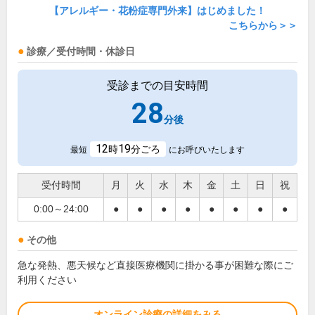
【アレルギー・花粉症専門外来】はじめました！
こちらから＞＞
診療／受付時間・休診日
受診までの目安時間
28
分後
12
19
時
分ごろ
最短
にお呼びいたします
受付時間
月
火
水
木
金
土
日
祝
0:00～24:00
●
●
●
●
●
●
●
●
その他
急な発熱、悪天候など直接医療機関に掛かる事が困難な際にご
利用ください
オンライン診療の詳細をみる