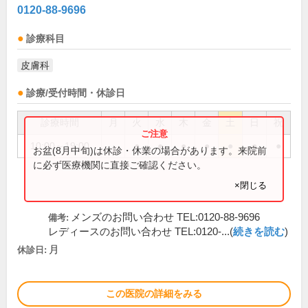
0120-88-9696
診療科目
皮膚科
診療/受付時間・休診日
診療時間
月
火
水
木
金
土
日
祝
10:00～19:00
●
●
●
●
●
●
●
お盆(8月中旬)は休診・休業の場合があります。来院前
に必ず医療機関に直接ご確認ください。
×閉じる
メンズのお問い合わせ TEL:0120-88-9696
備考:
レディースのお問い合わせ TEL:0120-...(
続きを読む
)
月
休診日:
この医院の詳細をみる