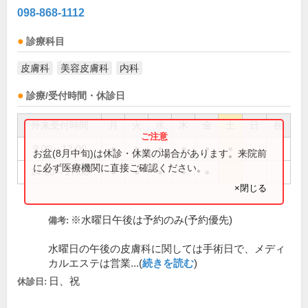
098-868-1112
診療科目
皮膚科
美容皮膚科
内科
診療/受付時間・休診日
外来受付時間
月
火
水
木
金
土
日
祝
9:00～12:00
●
●
●
●
●
●
お盆(8月中旬)は休診・休業の場合があります。来院前
に必ず医療機関に直接ご確認ください。
14:00～17:00
●
●
●
●
●
×閉じる
※水曜日午後は予約のみ(予約優先)
備考:
水曜日の午後の皮膚科に関しては手術日で、メディ
カルエステは営業...(
続きを読む
)
日、祝
休診日: