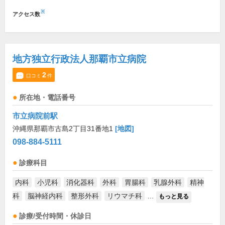
※
アクセス数
地方独立行政法人那覇市立病院
2
口コミ
件
所在地・電話番号
市立病院前駅
沖縄県那覇市古島2丁目31番地1
[地図]
098-884-5111
診療科目
内科
小児科
消化器科
外科
胃腸科
乳腺外科
精神
科
脳神経内科
整形外科
リウマチ科
...
もっと見る
診療/受付時間・休診日