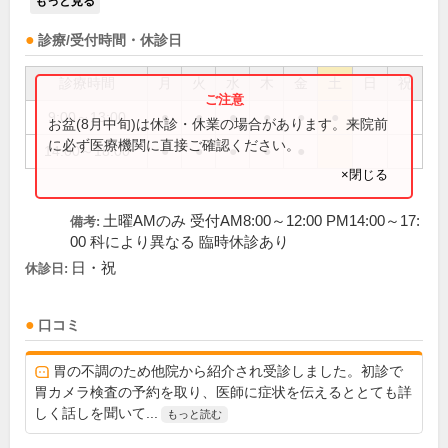
もっと見る
診療/受付時間・休診日
診療時間
月
火
水
木
金
土
日
祝
9:00～13:00
●
●
●
●
●
●
お盆(8月中旬)は休診・休業の場合があります。来院前
に必ず医療機関に直接ご確認ください。
14:00～18:00
●
●
●
●
●
×閉じる
土曜AMのみ 受付AM8:00～12:00 PM14:00～17:
備考:
00 科により異なる 臨時休診あり
日・祝
休診日:
口コミ
胃の不調のため他院から紹介され受診しました。初診で
胃カメラ検査の予約を取り、医師に症状を伝えるととても詳
しく話しを聞いて...
もっと読む