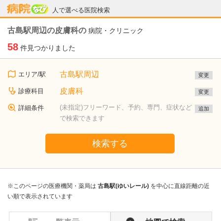
病院なび
人で選べる医院検索
古島駅周辺の皮膚科の
病院・クリニック
58
件見つかりました
古島駅周辺
エリア/駅
変更
皮膚科
診療科目
変更
(未指定)フリーワード、予約、専門、症状など
詳細条件
追加
で検索できます
検索する
※このページの医療機関・薬局は
古島駅(ゆいレール)
を中心に直線距離の近
い順で表示されています