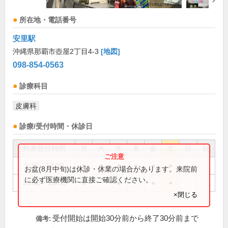
所在地・電話番号
安里駅
沖縄県那覇市壺屋2丁目4-3
[地図]
098-854-0563
診療科目
皮膚科
診療/受付時間・休診日
外来受付時間
月
火
水
木
金
土
日
祝
9:30～12:30
●
●
●
●
●
●
お盆(8月中旬)は休診・休業の場合があります。来院前
に必ず医療機関に直接ご確認ください。
14:30～18:00
●
●
●
●
×閉じる
受付開始は開始30分前から終了30分前まで
備考: