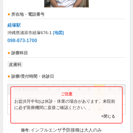
所在地・電話番号
経塚駅
沖縄県浦添市経塚676-1
[地図]
098-873-1700
診療科目
皮膚科
診療/受付時間・休診日
外来受付時間
月
火
水
木
金
土
日
祝
9:00～12:00
●
●
●
●
●
お盆(8月中旬)は休診・休業の場合があります。来院前
に必ず医療機関に直接ご確認ください。
14:00～17:30
●
●
●
●
●
×閉じる
インフルエンザ予防接種は大人のみ
備考: