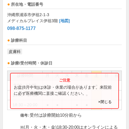
所在地・電話番号
沖縄県浦添市伊祖2-1-3
メディカルプレイス伊祖3階
[地図]
098-875-1177
診療科目
皮膚科
診療/受付時間・休診日
診療時間
月
火
水
木
金
土
日
祝
9:00～12:00
●
●
●
●
●
●
お盆(8月中旬)は休診・休業の場合があります。来院前
に必ず医療機関に直接ご確認ください。
14:00～17:00
●
●
●
●
×閉じる
18:30～20:00
●
●
●
●
受付は診療開始10分前から
備考:
※(月・火・木・金)18:30-20:00はオンラインによる