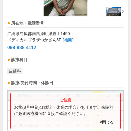
所在地・電話番号
沖縄県島尻郡南風原町津嘉山1490
メディカルプラザつかざん3F
[地図]
098-888-4112
診療科目
皮膚科
診療/受付時間・休診日
診療時間
月
火
水
木
金
土
日
祝
9:00～12:00
●
●
●
●
●
お盆(8月中旬)は休診・休業の場合があります。来院前
に必ず医療機関に直接ご確認ください。
14:00～17:00
●
×閉じる
14:00～18:00
●
●
●
●