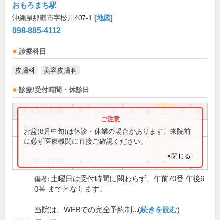
おもろまち駅
沖縄県那覇市字松川407-1
[地図]
098-885-4112
診療科目
皮膚科
美容皮膚科
診療/受付時間・休診日
外来受付時間
月
火
水
木
金
土
日
祝
9:00～12:00
●
●
●
●
●
●
お盆(8月中旬)は休診・休業の場合があります。来院前
に必ず医療機関に直接ご確認ください。
13:30～16:00
●
●
●
×閉じる
14:30～17:30
●
●
●
土曜日は受付時間に関わらず、午前70番 午後6
備考:
0番 までとなります。
当院は、WEBでの完全予約制...(
続きを読む
)