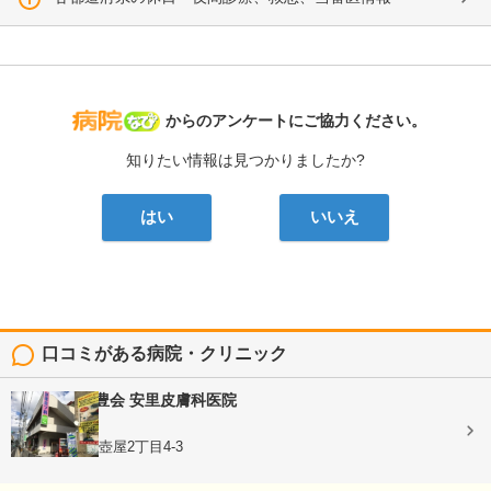
病院なび
からのアンケートにご協力ください。
知りたい情報は見つかりましたか?
はい
いいえ
口コミがある病院・クリニック
医療法人 学豊会
安里皮膚科医院
皮膚科
沖縄県那覇市壺屋2丁目4-3