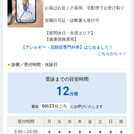
お薬はお近くの薬局、宅配便でお受け取り
登園許可証・診断書も発行可
【夜間休日・全国エリア】
【健康保険適用】
【アレルギー・花粉症専門外来】はじめました！
こちらから＞＞
診療／受付時間・休診日
受診までの目安時間
12
分後
6
33
時
分ごろ
最短
にお呼びいたします
受付時間
月
火
水
木
金
土
日
祝
0:00～24:00
●
●
●
●
●
●
●
●