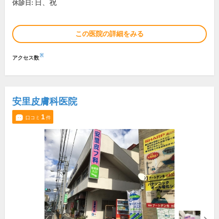
日、祝
休診日:
この医院の詳細をみる
※
アクセス数
安里皮膚科医院
1
口コミ
件