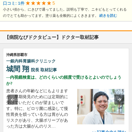
5
口コミ: 1件
小さい頃から、にきびで通ってました。説明も丁寧で、ニキビもとってくれる
のでとても助かってます。塗り薬も全般的によくききます。
続きを読む
【病院なびドクタビュー】ドクター取材記事
沖縄県那覇市
一銀内科胃腸科クリニック
城間 翔
院長
取材記事
内視鏡検査は、どのくらいの頻度で受けるとよいのでしょう
か?
患者さんの年齢などにもよります
が、早期発見のためには定期的に
受けていただくのが望ましいで
す。特に、ピロリ菌に感染して慢
性胃炎を煩っている方は胃がんの
リスクがあり、大腸ポリープがあ
った方は大腸がんのリス…