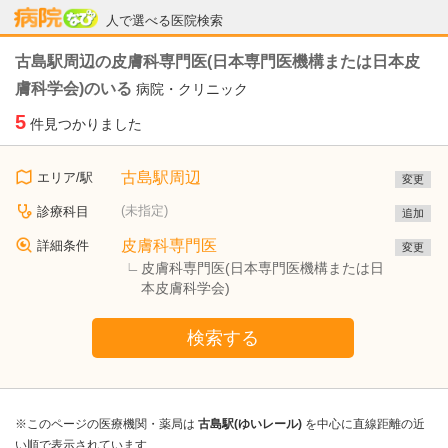
病院なび
人で選べる医院検索
古島駅周辺の皮膚科専門医(日本専門医機構または日本皮
膚科学会)のいる
病院・クリニック
5
件見つかりました
古島駅周辺
エリア/駅
変更
(未指定)
診療科目
追加
皮膚科専門医
詳細条件
変更
皮膚科専門医(日本専門医機構または日
本皮膚科学会)
検索する
※このページの医療機関・薬局は
古島駅(ゆいレール)
を中心に直線距離の近
い順で表示されています