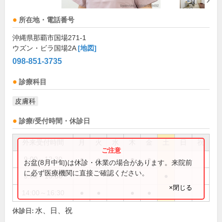
所在地・電話番号
沖縄県那覇市国場271-1
ウズン・ビラ国場2A
[地図]
098-851-3735
診療科目
皮膚科
診療/受付時間・休診日
外来受付時間
月
火
水
木
金
土
日
祝
9:00～12:30
●
●
●
●
お盆(8月中旬)は休診・休業の場合があります。来院前
に必ず医療機関に直接ご確認ください。
9:00～13:30
●
×閉じる
14:00～16:30
●
●
●
●
水、日、祝
休診日: