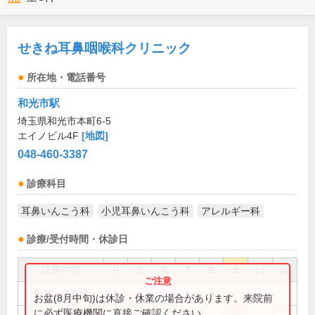
せきね耳鼻咽喉科クリニック
所在地・電話番号
和光市駅
埼玉県和光市本町6-5
エイノビル4F
[地図]
048-460-3387
診療科目
耳鼻いんこう科
小児耳鼻いんこう科
アレルギー科
診療/受付時間・休診日
診療時間
月
火
水
木
金
土
日
祝
9:30～12:40
●
●
●
●
お盆(8月中旬)は休診・休業の場合があります。来院前
に必ず医療機関に直接ご確認ください。