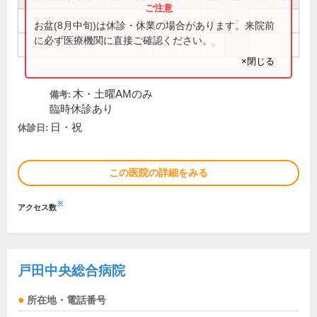
9:00～12:00
●
●
●
●
●
●
お盆(8月中旬)は休診・休業の場合があります。来院前
に必ず医療機関に直接ご確認ください。
15:30～18:30
●
●
●
●
×閉じる
木・土曜AMのみ
備考:
臨時休診あり
日・祝
休診日:
この医院の詳細をみる
※
アクセス数
戸田中央総合病院
所在地・電話番号