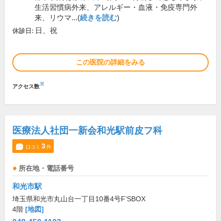
生活習慣病外来、アレルギー・血液・免疫専門外
来、リウマ...(
続きを読む
)
日、祝
休診日:
この医院の詳細をみる
※
アクセス数
医療法人社団一新会和光駅前皮フ科
3
口コミ
件
所在地・電話番号
和光市駅
埼玉県和光市丸山台一丁目10番4号F’SBOX
4階
[地図]