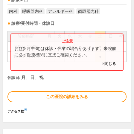
内科
呼吸器内科
アレルギー科
循環器内科
診療/受付時間・休診日
診療時間
月
火
水
木
金
土
日
祝
9:00～12:00
●
●
●
●
●
お盆(8月中旬)は休診・休業の場合があります。来院前
に必ず医療機関に直接ご確認ください。
14:00～18:00
●
●
●
●
×閉じる
月、日、祝
休診日:
この医院の詳細をみる
※
アクセス数