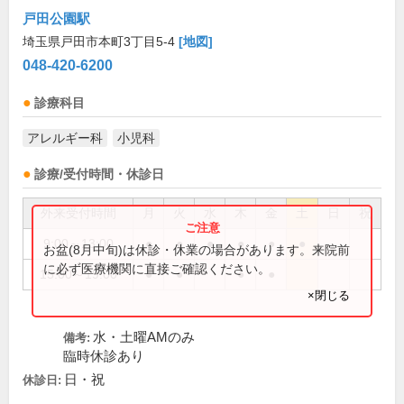
戸田公園駅
埼玉県戸田市本町3丁目5-4
[地図]
048-420-6200
診療科目
アレルギー科
小児科
診療/受付時間・休診日
外来受付時間
月
火
水
木
金
土
日
祝
9:00～13:00
●
●
●
●
●
●
お盆(8月中旬)は休診・休業の場合があります。来院前
に必ず医療機関に直接ご確認ください。
15:00～19:00
●
●
●
●
×閉じる
水・土曜AMのみ
備考:
臨時休診あり
日・祝
休診日: