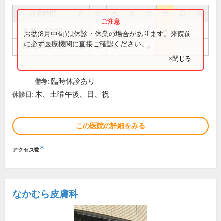
診療時間
月
火
水
木
金
土
日
祝
8:45～12:00
●
●
●
●
●
お盆(8月中旬)は休診・休業の場合があります。来院前
に必ず医療機関に直接ご確認ください。
14:45～17:30
●
●
●
●
×閉じる
臨時休診あり
備考:
木、土曜午後、日、祝
休診日:
この医院の詳細をみる
※
アクセス数
なかむら皮膚科