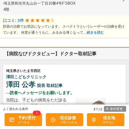
埼玉県和光市丸山台一丁目10番4号F’SBOX
4階
5
口コミ: 3件
肝斑の治療でお世話になっています。 スペクトラというレーザーの治療を受け
ています。 何度か通ううちに、みるみる薄くなって...
続きを読む
【病院なびドクタビュー】ドクター取材記事
埼玉県さいたま市西区
澤田こどもクリニック
澤田 公孝
院長
取材記事
読者へメッセージをお願いします。
当院は、子どもの病気をただ診る
のではなく、子育てをサポートす
条件変更
るクリニックでありたいと思って
1
います。診療を通じて保護者の方
予約/受付
現在診療
現在地
のお悩みにも寄り添い、子育てが
少しでも楽しくなるように──そ