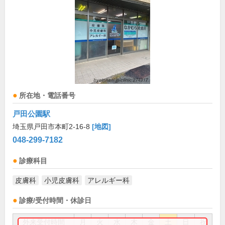
所在地・電話番号
戸田公園駅
埼玉県戸田市本町2-16-8
[地図]
048-299-7182
診療科目
皮膚科
小児皮膚科
アレルギー科
診療/受付時間・休診日
外来受付時間
月
火
水
木
金
土
日
祝