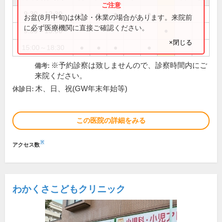
9:30～12:30
●
●
●
●
お盆(8月中旬)は休診・休業の場合があります。来院前
に必ず医療機関に直接ご確認ください。
9:30～13:00
●
×閉じる
15:00～18:30
●
●
●
●
※予約診察は致しませんので、診察時間内にご
備考:
来院ください。
木、日、祝(GW年末年始等)
休診日:
この医院の詳細をみる
※
アクセス数
わかくさこどもクリニック