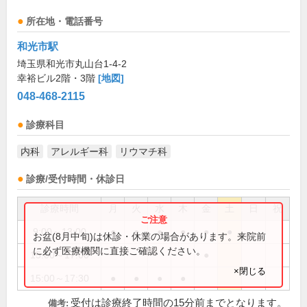
所在地・電話番号
和光市駅
埼玉県和光市丸山台1-4-2
幸裕ビル2階・3階
[地図]
048-468-2115
診療科目
内科
アレルギー科
リウマチ科
診療/受付時間・休診日
診療時間
月
火
水
木
金
土
日
祝
9:00～13:00
●
●
●
●
●
●
お盆(8月中旬)は休診・休業の場合があります。来院前
に必ず医療機関に直接ご確認ください。
15:00～17:00
●
×閉じる
15:00～17:30
●
●
●
●
受付は診療終了時間の15分前までとなります。
備考: