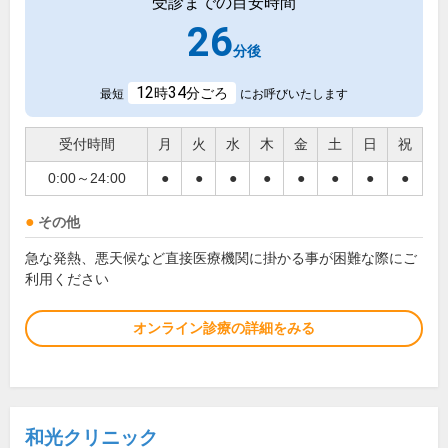
受診までの目安時間
26
分後
12
34
時
分ごろ
最短
にお呼びいたします
受付時間
月
火
水
木
金
土
日
祝
0:00～24:00
●
●
●
●
●
●
●
●
その他
急な発熱、悪天候など直接医療機関に掛かる事が困難な際にご
利用ください
オンライン診療の詳細をみる
和光クリニック