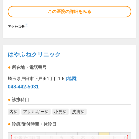
この医院の詳細をみる
※
アクセス数
はやふねクリニック
所在地・電話番号
埼玉県戸田市下戸田1丁目1-5
[地図]
048-442-5031
診療科目
内科
アレルギー科
小児科
皮膚科
診療/受付時間・休診日
外来受付時間
月
火
水
木
金
土
日
祝