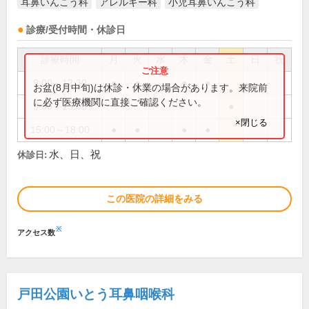
耳鼻いんこう科
アレルギー科
小児耳鼻いんこう科
診療/受付時間・休診日
診療時間
月
火
水
木
金
土
日
祝
9:00～12:30
●
●
●
●
お盆(8月中旬)は休診・休業の場合があります。来院前
に必ず医療機関に直接ご確認ください。
9:00～13:00
●
×閉じる
15:00～18:00
●
●
●
●
水、日、祝
休診日:
この医院の詳細をみる
※
アクセス数
戸田公園いとう耳鼻咽喉科