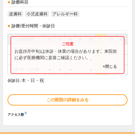
診療科目
皮膚科
小児皮膚科
アレルギー科
診療/受付時間・休診日
診療時間
月
火
水
木
金
土
日
祝
9:30～13:00
●
お盆(8月中旬)は休診・休業の場合があります。来院前
に必ず医療機関に直接ご確認ください。
10:00～13:00
●
●
●
●
×閉じる
15:00～19:00
●
●
●
●
木・日・祝
休診日:
この医院の詳細をみる
※
アクセス数