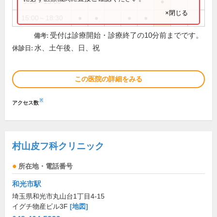
9:30～13:00
●
×閉じる
15:00～18:30
●
●
●
●
受付は診療開始・診療終了の10分前までです。
備考:
水、土午後、日、祝
休診日:
この医院の詳細をみる
※
アクセス数
村山皮フ科クリニック
所在地・電話番号
和光市駅
埼玉県和光市丸山台1丁目4-15
イグチ物産ビル3F
[地図]