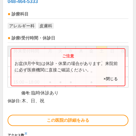
048-464-5333
診療科目
アレルギー科
皮膚科
診療/受付時間・休診日
外来受付時間
月
火
水
木
金
土
日
祝
9:00～12:00
●
お盆(8月中旬)は休診・休業の場合があります。来院前
に必ず医療機関に直接ご確認ください。
10:00～12:30
●
●
●
●
×閉じる
15:00～18:00
●
●
●
●
臨時休診あり
備考:
木、日、祝
休診日:
この医院の詳細をみる
※
アクセス数