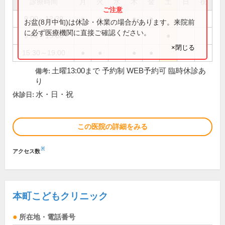
診療時間
月
火
水
木
金
土
日
祝
9:00～12:30
●
●
●
●
お盆(8月中旬)は休診・休業の場合があります。来院前
に必ず医療機関に直接ご確認ください。
9:00～13:00
●
×閉じる
15:30～19:00
●
●
●
●
土曜13:00まで 予約制 WEB予約可 臨時休診あ
備考:
り
水・日・祝
休診日:
この医院の詳細をみる
※
アクセス数
本町こどもクリニック
所在地・電話番号