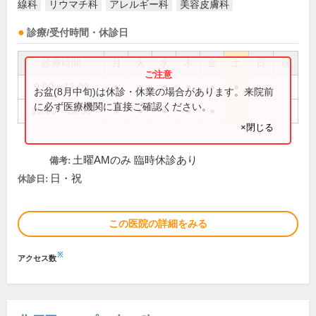
線科
リウマチ科
アレルギー科
美容皮膚科
診療/受付時間・休診日
診療時間
月
火
水
木
金
土
日
祝
9:00～12:00
●
●
●
●
●
●
お盆(8月中旬)は休診・休業の場合があります。来院前
に必ず医療機関に直接ご確認ください。
15:00～18:00
●
●
●
●
●
×閉じる
土曜AMのみ 臨時休診あり
備考:
日・祝
休診日:
この医院の詳細をみる
※
アクセス数