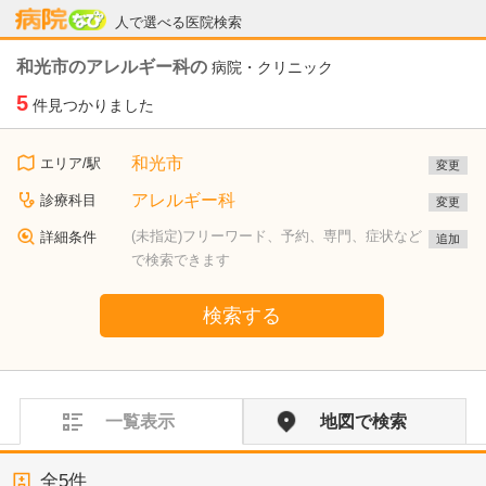
病院なび
人で選べる医院検索
和光市のアレルギー科の
病院・クリニック
5
件見つかりました
和光市
エリア/駅
変更
アレルギー科
診療科目
変更
(未指定)フリーワード、予約、専門、症状など
詳細条件
追加
で検索できます
検索する
一覧表示
地図で検索
全
5
件