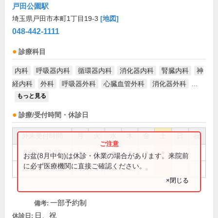
戸田公園駅
埼玉県戸田市本町1丁目19-3
[地図]
048-442-1111
診療科目
内科
呼吸器内科
循環器内科
消化器内科
腎臓内科
神
経内科
外科
呼吸器外科
心臓血管外科
消化器外科
...
もっと見る
診療/受付時間・休診日
外来受付時間
月
火
水
木
金
土
日
祝
8:00～12:30
●
●
●
●
●
●
お盆(8月中旬)は休診・休業の場合があります。来院前
に必ず医療機関に直接ご確認ください。
12:40～17:00
●
●
●
●
●
×閉じる
一部予約制
備考:
日、祝
休診日: