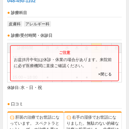
048-450-1102
診療科目
皮膚科
アレルギー科
診療/受付時間・休診日
診療時間
月
火
水
木
金
土
日
祝
10:00～13:00
●
●
●
●
お盆(8月中旬)は休診・休業の場合があります。来院前
に必ず医療機関に直接ご確認ください。
10:00～13:30
●
×閉じる
15:00～18:00
●
●
●
水・日・祝
休診日:
口コミ
肝斑の治療でお世話にな
右手の湿疹でお世話にな
っています。 スペクトラと
りました。無駄のない的確な