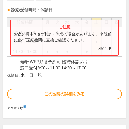
診療/受付時間・休診日
診療時間
月
火
水
木
金
土
日
祝
9:00～12:30
●
●
●
●
お盆(8月中旬)は休診・休業の場合があります。来院前
に必ず医療機関に直接ご確認ください。
9:00～13:00
●
×閉じる
14:30～18:00
●
●
●
●
WEB順番予約可 臨時休診あり
備考:
窓口受付9:00～11:30 14:30～17:00
木、日、祝
休診日:
この医院の詳細をみる
※
アクセス数