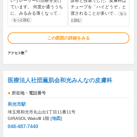
いうレーザーの治療を受け
診察と投薬でした。皮膚科は
ています。 何度か通ううち
チューブを「ハイどうぞ」と
に、みるみる薄くなって...
渡されることが多いで...
もっ
もっと読む
と読む
この医院の詳細をみる
※
アクセス数
医療法人社団薫肌会和光みんなの皮膚科
所在地・電話番号
和光市駅
埼玉県和光市丸山台1丁目11番11号
GIRASOL WakoⅢ 1階
[地図]
048-487-7440