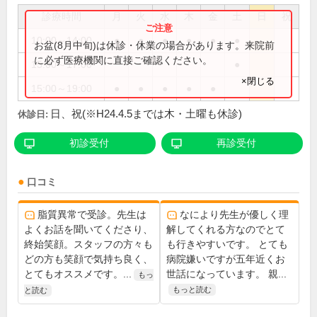
診療時間
月
火
水
木
金
土
日
祝
10:00～14:00
●
●
●
●
●
●
お盆(8月中旬)は休診・休業の場合があります。来院前
に必ず医療機関に直接ご確認ください。
15:00～17:00
●
×閉じる
15:00～19:00
●
●
●
●
●
日、祝(※H24.4.5までは木・土曜も休診)
休診日:
初診受付
再診受付
口コミ
脂質異常で受診。先生は
なにより先生が優しく理
よくお話を聞いてくださり、
解してくれる方なのでとて
終始笑顔。スタッフの方々も
も行きやすいです。 とても
どの方も笑顔で気持ち良く、
病院嫌いですが五年近くお
とてもオススメです。...
世話になっています。 親...
もっ
もっと読む
と読む