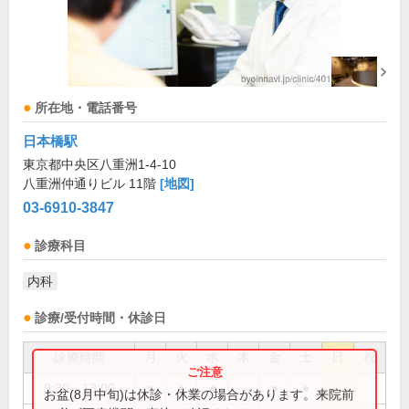
所在地・電話番号
日本橋駅
東京都中央区八重洲1-4-10
八重洲仲通りビル 11階
[地図]
03-6910-3847
診療科目
内科
診療/受付時間・休診日
診療時間
月
火
水
木
金
土
日
祝
9:30～13:00
●
●
●
●
●
お盆(8月中旬)は休診・休業の場合があります。来院前