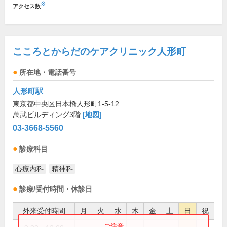
※
アクセス数
こころとからだのケアクリニック人形町
所在地・電話番号
人形町駅
東京都中央区日本橋人形町1-5-12
萬武ビルディング3階
[地図]
03-3668-5560
診療科目
心療内科
精神科
診療/受付時間・休診日
外来受付時間
月
火
水
木
金
土
日
祝