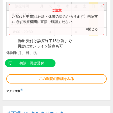
診療時間
月
火
水
木
金
土
日
祝
9:00～18:30
●
お盆(8月中旬)は休診・休業の場合があります。来院前
に必ず医療機関に直接ご確認ください。
17:30～20:30
●
●
×閉じる
18:00～20:30
●
●
受付は診療終了15分前まで
備考:
再診はオンライン診療も可
月、日、祝
休診日:
初診・再診受付
この医院の詳細をみる
※
アクセス数