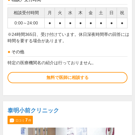
相談受付時間
月
火
水
木
金
土
日
祝
0:00～24:00
●
●
●
●
●
●
●
●
※24時間365日、受け付けています。休日深夜時間帯の回答には
時間を要する場合があります。
その他
特定の医療機関名の紹介は行っておりません。
無料で医師に相談する
泰明小前クリニック
7
口コミ
件