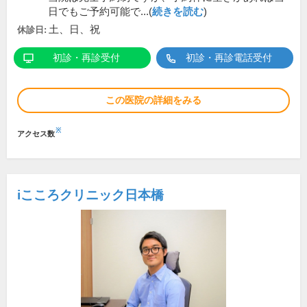
日でもご予約可能で...(
続きを読む
)
土、日、祝
休診日:
初診・再診受付
初診・再診電話受付
この医院の詳細をみる
※
アクセス数
iこころクリニック日本橋