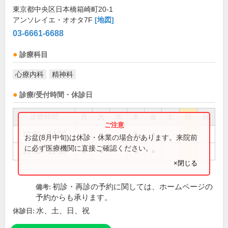
東京都中央区日本橋箱崎町20-1
アンソレイエ・オオタ7F
[地図]
03-6661-6688
診療科目
心療内科
精神科
診療/受付時間・休診日
診療時間
月
火
水
木
金
土
日
祝
10:00～14:00
●
●
●
●
お盆(8月中旬)は休診・休業の場合があります。来院前
に必ず医療機関に直接ご確認ください。
15:30～19:30
●
●
●
●
×閉じる
初診・再診の予約に関しては、ホームページの
備考:
予約からも承ります。
水、土、日、祝
休診日: