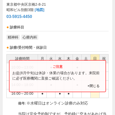
東京都中央区京橋2-8-21
昭和ビル別館3階
[地図]
03-5915-4450
診療科目
精神科
心療内科
診療/受付時間・休診日
診療時間
月
火
水
木
金
土
日
祝
10:00～13:00
●
●
お盆(8月中旬)は休診・休業の場合があります。来院前
12:00～15:00
●
●
●
に必ず医療機関に直接ご確認ください。
14:00～18:00
●
●
×閉じる
16:00～20:00
●
●
●
※水曜日はオンライン診療のみ対応
備考:
当院は完全予約制ですが、予約枠に空きがあれば当