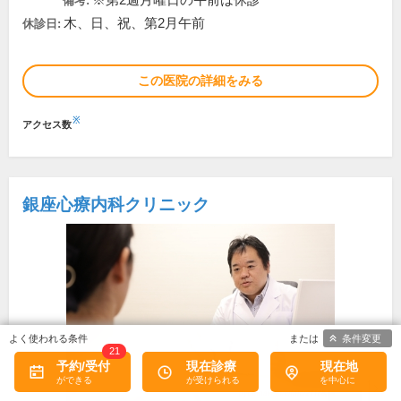
※第2週月曜日の午前は休診
備考:
木、日、祝、第2月午前
休診日:
この医院の詳細をみる
※
アクセス数
銀座心療内科クリニック
条件変更
21
予約/受付
現在診療
現在地