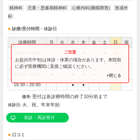
精神科
児童・思春期精神科
心療内科(睡眠障害)
形成外
科
診療/受付時間・休診日
診療時間
月
火
水
木
金
土
日
祝
10:00～13:30
●
●
●
●
お盆(8月中旬)は休診・休業の場合があります。来院前
13:30～15:00
●
●
●
に必ず医療機関に直接ご確認ください。
15:00～18:30
●
●
●
●
×閉じる
18:30～20:00
●
●
受付は各診療時間の終了10分前まで
備考:
火、祝、年末年始
休診日:
初診・再診受付
口コミ