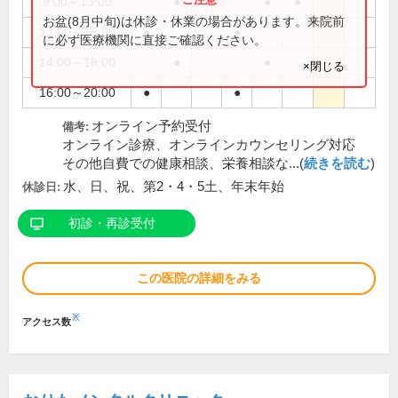
9:00～13:00
●
●
●
お盆(8月中旬)は休診・休業の場合があります。来院前
12:00～15:00
●
●
に必ず医療機関に直接ご確認ください。
14:00～18:00
●
●
×閉じる
16:00～20:00
●
●
オンライン予約受付
備考:
オンライン診療、オンラインカウンセリング対応
その他自費での健康相談、栄養相談な...(
続きを読む
)
水、日、祝、第2・4・5土、年末年始
休診日:
初診・再診受付
この医院の詳細をみる
※
アクセス数