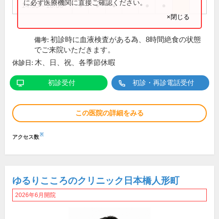
に必ず医療機関に直接ご確認ください。
14:30～18:00
●
●
●
●
●
×閉じる
初診時に血液検査がある為、8時間絶食の状態
備考:
でご来院いただきます。
木、日、祝、各季節休暇
休診日:
初診受付
初診・再診電話受付
この医院の詳細をみる
※
アクセス数
ゆるりこころのクリニック日本橋人形町
2026年6月開院