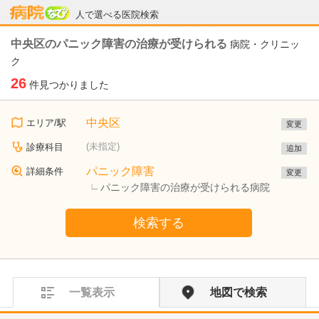
病院なび
人で選べる医院検索
中央区のパニック障害の治療が受けられる
病院・クリニッ
ク
26
件見つかりました
中央区
エリア/駅
変更
(未指定)
診療科目
追加
パニック障害
詳細条件
変更
パニック障害の治療が受けられる病院
検索する
一覧表示
地図で検索