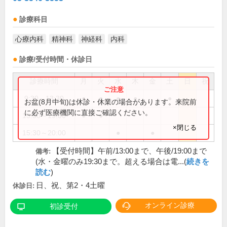
診療科目
心療内科
精神科
神経科
内科
診療/受付時間・休診日
診療時間
月
火
水
木
金
土
日
祝
9:30～13:30
●
●
●
●
●
お盆(8月中旬)は休診・休業の場合があります。来院前
に必ず医療機関に直接ご確認ください。
15:30～19:00
●
●
×閉じる
15:30～20:00
●
●
【受付時間】午前/13:00まで、午後/19:00まで
備考:
(水・金曜のみ19:30まで。超える場合は電...(
続きを
読む
)
日、祝、第2・4土曜
休診日:
オンライン診療
初診受付