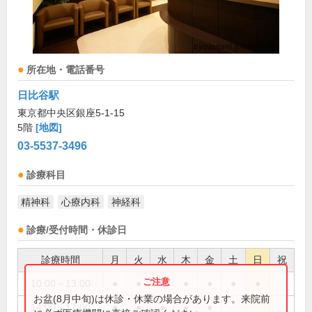
所在地・電話番号
日比谷駅
東京都中央区銀座5-1-15
5階
[地図]
03-5537-3496
診療科目
精神科
心療内科
神経科
診療/受付時間・休診日
診療時間
月
火
水
木
金
土
日
祝
10:00～13:00
●
●
●
●
●
●
●
お盆(8月中旬)は休診・休業の場合があります。来院前
14:00～17:00
●
●
●
●
●