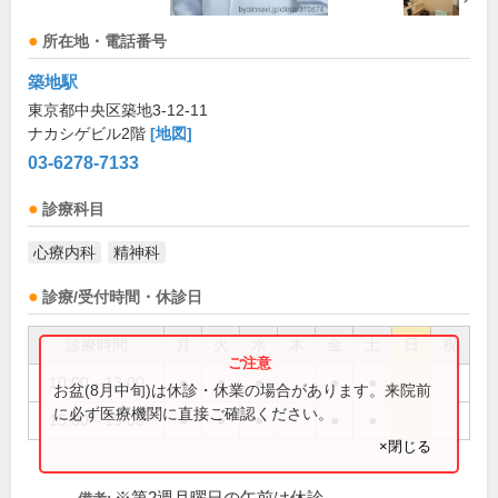
所在地・電話番号
築地駅
東京都中央区築地3-12-11
ナカシゲビル2階
[地図]
03-6278-7133
診療科目
心療内科
精神科
診療/受付時間・休診日
診療時間
月
火
水
木
金
土
日
祝
10:00～13:00
●
●
●
●
●
お盆(8月中旬)は休診・休業の場合があります。来院前
に必ず医療機関に直接ご確認ください。
15:00～19:00
●
●
●
●
●
×閉じる