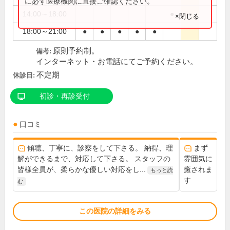
に必ず医療機関に直接ご確認ください。
14:00～18:00
●
●
×閉じる
18:00～21:00
●
●
●
●
●
原則予約制。
備考:
インターネット・お電話にてご予約ください。
不定期
休診日:
初診・再診受付
口コミ
傾聴、丁寧に、診察をして下さる。 納得、理
まず
解ができるまで、対応して下さる。 スタッフの
雰囲気に
皆様全員が、柔らかな優しい対応をし...
癒されま
もっと読
す
む
この医院の詳細をみる