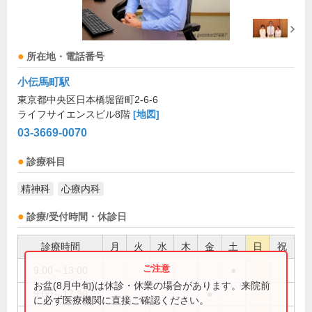
所在地・電話番号
小伝馬町駅
東京都中央区日本橋堀留町2-6-6
ライフサイエンスビル8階
[地図]
03-3669-0070
診療科目
精神科
心療内科
診療/受付時間・休診日
診療時間
月
火
水
木
金
土
日
祝
9:00～13:00
●
お盆(8月中旬)は休診・休業の場合があります。来院前
9:00～17:30
●
に必ず医療機関に直接ご確認ください。