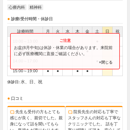
心療内科
精神科
診療/受付時間・休診日
診療時間
月
火
水
木
金
土
日
祝
10:00～13:00
●
お盆(8月中旬)は休診・休業の場合があります。来院前
10:00～13:30
●
●
●
●
に必ず医療機関に直接ご確認ください。
14:00～17:00
●
×閉じる
15:00～19:00
●
●
●
●
水、日、祝
休診日:
口コミ
先生も受付の方もとても
院長先生の対応も丁寧で
感じが良く、親切でした。親
スタッフさんの対応も丁寧な
身になって話を聞いてもら
クリニックでした。 話を丁