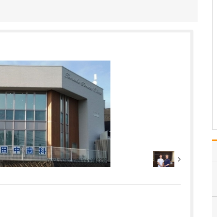
ような診療が受けられるのか教えてください。
タイミング指導や排卵誘
発などの一般的な不妊治
療をはじめ、男性不妊の
診療、さらには体外受
精・顕微授精といった高
度生殖医療まで対応して
います。まずはご夫婦そ
れぞれに検査を受けてい
ただき、その結果に加え
て年…
>>記事全文を読む