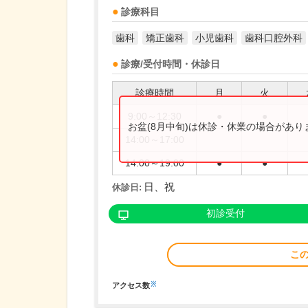
診療科目
歯科
矯正歯科
小児歯科
歯科口腔外科
診療/受付時間・休診日
診療時間
月
火
9:00～12:30
●
●
お盆(8月中旬)は休診・休業の場合があ
14:00～17:00
14:00～19:00
●
●
日、祝
休診日:
初診受付
こ
※
アクセス数