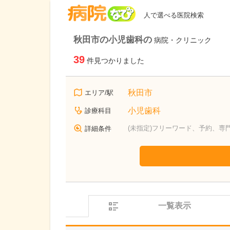
病院なび
人で選べる医院検索
秋田市の小児歯科の
病院・クリニック
39
件見つかりました
秋田市
エリア/駅
小児歯科
診療科目
(未指定)フリーワード、予約、専
詳細条件
一覧表示