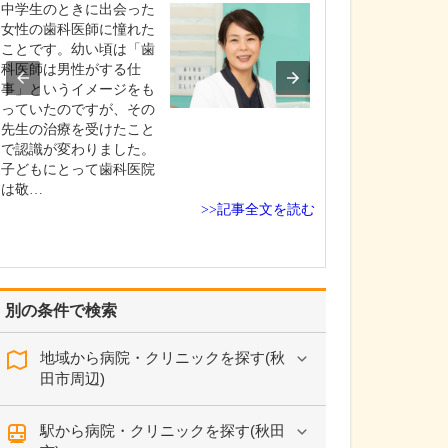
ください。
中学生のときに出会った
当院では、歯科
女性の歯科医師に憧れた
関してはオール
ことです。幼い頃は「歯
に対応していま
科医師は男性がする仕
のような治療を
事」というイメージをも
でも、常に「患
っていたのですが、その
立場に立つこと
先生の治療を受けたこと
にしています。
で認識が変わりました。
病院を受診した
子どもにとって歯科医院
うしてくれたら
は敬…
>>記事全文を読む
な…
別の条件で検索
地域から病院・クリニックを探す(秋
田市周辺)
駅から病院・クリニックを探す(秋田