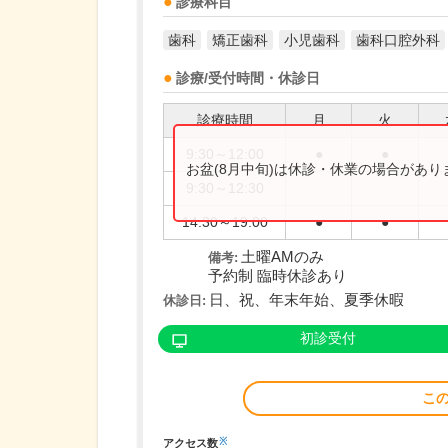
診療科目
歯科
矯正歯科
小児歯科
歯科口腔外科
診療/受付時間・休診日
診療時間
月
火
9:30～12:00
●
●
お盆(8月中旬)は休診・休業の場合があ
9:30～12:30
14:30～19:00
●
●
土曜AMのみ
備考:
予約制 臨時休診あり
日、祝、年末年始、夏季休暇
休診日:
初診受付
こ
※
アクセス数