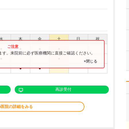
水
木
金
土
日
祝
●
●
●
●
ります。来院前に必ず医療機関に直接ご確認ください。
●
●
×閉じる
●
●
再診受付
の医院の詳細をみる