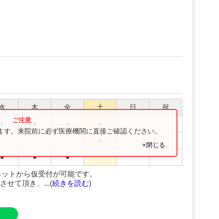
水
木
金
土
日
祝
●
●
●
●
ります。来院前に必ず医療機関に直接ご確認ください。
●
×閉じる
●
●
●
ネットから仮受付が可能です。
せて頂き、...(
続きを読む
)