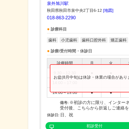
泉外旭川駅
秋田県秋田市泉中央2丁目6-12
[地図]
018-863-2290
診療科目
歯科
小児歯科
歯科口腔外科
矯正歯科
診療/受付時間・休診日
診療時間
月
火
9:30～12:30
●
●
お盆(8月中旬)は休診・休業の場合があ
14:00～17:00
14:00～19:00
●
●
※初診の方に限り、インター
備考:
受付後、こちらから折返しご連絡をさ
日、祝
休診日:
初診受付