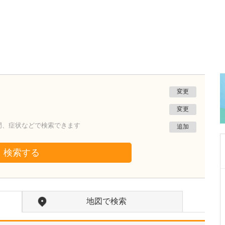
変更
変更
門、症状などで検索できます
追加
検索する
秋田県秋田市
あきたレディースクリニック安田
地図で検索
安田 師仁
院長
取材記事
貴院が力を入れている不妊治療について、どの