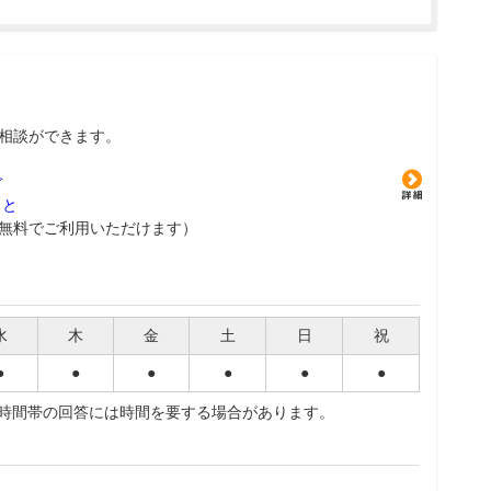
相談ができます。
グ
こと
無料でご利用いただけます）
水
木
金
土
日
祝
●
●
●
●
●
●
夜時間帯の回答には時間を要する場合があります。