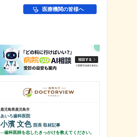
医療機関の皆様へ
医師(ドクター)の
鹿児島県鹿児島市
栃木県宇都宮市
あいろ歯科医院
渡辺歯科医院
小濱 文色
渡邊 武夫
院長
取材記事
歯科医師を志したきっかけを教えてください。
先生が日々の診