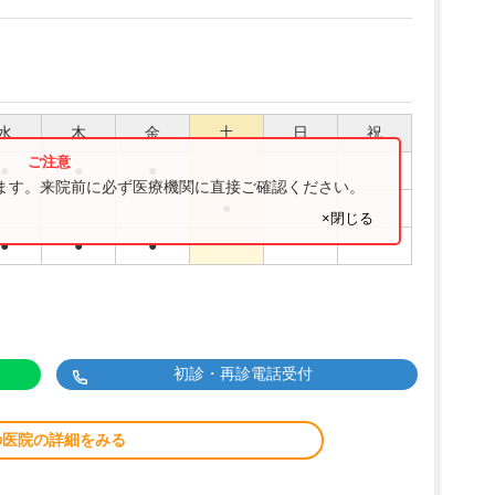
水
木
金
土
日
祝
●
●
●
ります。来院前に必ず医療機関に直接ご確認ください。
●
×閉じる
●
●
●
初診・再診電話受付
の医院の詳細をみる