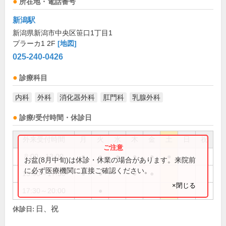
所在地・電話番号
新潟駅
新潟県新潟市中央区笹口1丁目1
プラーカ1 2F
[地図]
025-240-0426
診療科目
内科
外科
消化器外科
肛門科
乳腺外科
診療/受付時間・休診日
外来受付時間
月
火
水
木
金
土
日
祝
8:00～13:00
●
●
●
●
●
●
お盆(8月中旬)は休診・休業の場合があります。来院前
に必ず医療機関に直接ご確認ください。
15:00～17:30
●
●
●
●
×閉じる
17:30～20:00
●
日、祝
休診日: