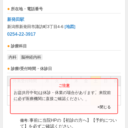
所在地・電話番号
新発田駅
新潟県新発田市諏訪町3丁目4-6
[地図]
0254-22-3917
診療科目
内科
脳神経内科
診療/受付時間・休診日
外来受付時間
月
火
水
木
金
土
日
祝
8:30～12:00
●
●
●
●
●
●
お盆(8月中旬)は休診・休業の場合があります。来院前
に必ず医療機関に直接ご確認ください。
14:00～17:30
●
●
●
●
●
×閉じる
事前に当院HPの【初診の方へ】【予約につい
備考:
て】を必ずご確認ください。