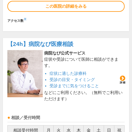
この医院の詳細をみる
※
アクセス数
【24h】
病院なび医療相談
病院なび公式サービス
症状や受診について医師に相談ができま
す。
症状に適した診療科
受診の目安・タイミング
受診までに気をつけること
などにご利用ください。（無料でご利用い
ただけます）
相談／受付時間
相談受付時間
月
火
水
木
金
土
日
祝