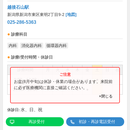
越後石山駅
新潟県新潟市東区東明2丁目9-2
[地図]
025-286-5363
診療科目
内科
消化器内科
循環器内科
診療/受付時間・休診日
診療時間
月
火
水
木
金
土
日
祝
9:00～12:30
●
●
●
●
●
お盆(8月中旬)は休診・休業の場合があります。来院前
に必ず医療機関に直接ご確認ください。
15:00～18:00
●
●
●
●
×閉じる
水、日、祝
休診日:
再診受付
初診・再診電話受付