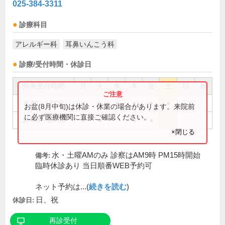
025-384-3311
診療科目
アレルギー科
耳鼻いんこう科
診療/受付時間・休診日
外来受付時間
月
火
水
木
金
土
日
祝
8:40～12:00
●
●
●
●
●
●
お盆(8月中旬)は休診・休業の場合があります。来院前
に必ず医療機関に直接ご確認ください。
14:40～18:00
●
●
●
●
×閉じる
水・土曜AMのみ 診察はAM9時 PM15時開始
備考:
臨時休診あり 当日順番WEB予約可
ネット予約は...(
続きを読む
)
日、祝
休診日:
再診受付