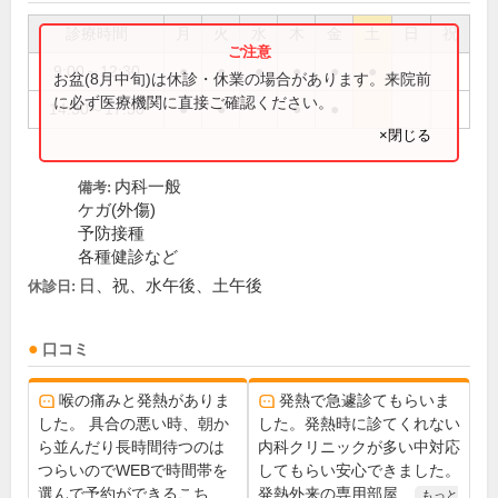
診療時間
月
火
水
木
金
土
日
祝
9:00～12:30
●
●
●
●
●
●
お盆(8月中旬)は休診・休業の場合があります。来院前
に必ず医療機関に直接ご確認ください。
14:30～17:30
●
●
●
●
×閉じる
内科一般
備考:
ケガ(外傷)
予防接種
各種健診など
日、祝、水午後、土午後
休診日:
口コミ
喉の痛みと発熱がありま
発熱で急遽診てもらいま
した。 具合の悪い時、朝か
した。発熱時に診てくれない
ら並んだり長時間待つのは
内科クリニックが多い中対応
つらいのでWEBで時間帯を
してもらい安心できました。
選んで予約ができるこち...
発熱外来の専用部屋...
もっと