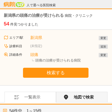
病院なび
人で選べる医院検索
新潟県の頭痛の治療が受けられる
病院・クリニック
54
件見つかりました
新潟県
エリア/駅
変更
(未指定)
診療科目
追加
頭痛
詳細条件
変更
頭痛の治療が受けられる病院
検索する
一覧表示
地図で検索
54
件中、
1～15件