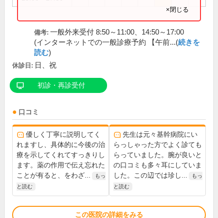
×閉じる
一般外来受付 8:50～11:00、14:50～17:00
備考:
(インターネットでの一般診療予約 【午前...(
続きを
読む
)
日、祝
休診日:
初診・再診受付
口コミ
優しく丁寧に説明してく
先生は元々基幹病院にい
れますし、具体的に今後の治
らっしゃった方でよく診ても
療を示してくれてすっきりし
らっていました。腕が良いと
ます。薬の作用で伝え忘れた
の口コミも多々耳にしていま
ことが有ると、をわざ...
した。この辺では珍し...
もっ
もっ
と読む
と読む
この医院の詳細をみる