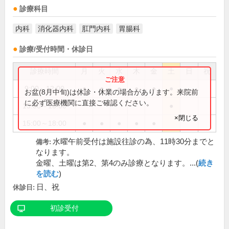
診療科目
内科
消化器内科
肛門内科
胃腸科
診療/受付時間・休診日
診療時間
月
火
水
木
金
土
日
祝
9:00～12:00
●
●
●
●
●
●
お盆(8月中旬)は休診・休業の場合があります。来院前
に必ず医療機関に直接ご確認ください。
15:00～16:00
●
×閉じる
15:00～18:00
●
●
●
●
●
水曜午前受付は施設往診の為、11時30分までと
備考:
なります。
金曜、土曜は第2、第4のみ診療となります。...(
続き
を読む
)
日、祝
休診日:
初診受付