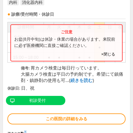
内科
消化器内科
診療/受付時間・休診日
診療時間
月
火
水
木
金
土
日
祝
9:00～12:30
●
●
●
●
お盆(8月中旬)は休診・休業の場合があります。来院前
に必ず医療機関に直接ご確認ください。
9:00～13:00
●
●
×閉じる
15:00～18:00
●
●
●
●
胃カメラ検査は毎日行っています。
備考:
大腸カメラ検査は平日の予約制です。希望にて鎮痛
剤・鎮静剤の使用も可...(
続きを読む
)
日、祝
休診日:
初診受付
この医院の詳細をみる
※