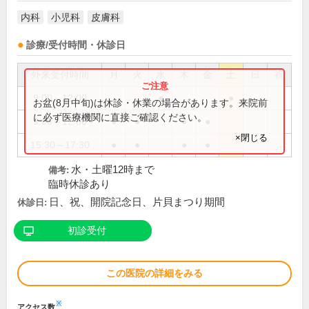
内科
小児科
皮膚科
診療/受付時間・休診日
外来受付時間
月
火
水
木
金
土
日
祝
9:00～12:00
●
●
お盆(8月中旬)は休診・休業の場合があります。来院前
に必ず医療機関に直接ご確認ください。
9:00～12:30
●
●
●
●
×閉じる
15:30～17:30
●
●
●
●
水・土曜12時まで
備考:
臨時休診あり
日、祝、開院記念日、片貝まつり期間
休診日:
初診受付
この医院の詳細をみる
※
アクセス数