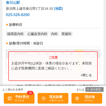
春日山駅
新潟県上越市春日野1丁目14-10
[地図]
025-526-8200
診療科目
循環器内科
心臓血管内科
内科
胃腸科
診療/受付時間・休診日
診療時間
月
火
水
木
金
土
日
祝
9:00～12:00
●
●
●
●
●
お盆(8月中旬)は休診・休業の場合があります。来院前
に必ず医療機関に直接ご確認ください。
15:00～18:00
●
●
●
●
×閉じる
月曜(午前)、木曜(午後)は塚田昭一の予約制とな
備考:
条件変更
ります。お電話にてお問合せください。
26
土曜は院長・副...(
続きを読む
)
予約/受付
現在診療
現在地
水、日、祝
休診日: