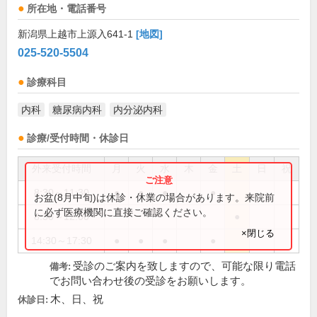
所在地・電話番号
新潟県上越市上源入641-1
[地図]
025-520-5504
診療科目
内科
糖尿病内科
内分泌内科
診療/受付時間・休診日
外来受付時間
月
火
水
木
金
土
日
祝
8:30～11:30
●
●
●
●
お盆(8月中旬)は休診・休業の場合があります。来院前
に必ず医療機関に直接ご確認ください。
8:30～12:00
●
×閉じる
14:30～17:30
●
●
●
●
受診のご案内を致しますので、可能な限り電話
備考:
でお問い合わせ後の受診をお願いします。
木、日、祝
休診日: