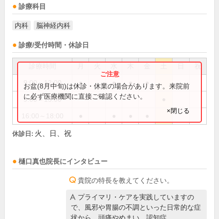
診療科目
内科
脳神経内科
診療/受付時間・休診日
診療時間
月
火
水
木
金
土
日
祝
9:00～12:00
●
●
●
●
お盆(8月中旬)は休診・休業の場合があります。来院前
に必ず医療機関に直接ご確認ください。
9:00～13:00
●
×閉じる
16:00～18:00
●
●
●
●
火、日、祝
休診日:
樋󠄀口真也
院長
にインタビュー
貴院の特長を教えてください。
プライマリ・ケアを実践していますの
で、風邪や胃腸の不調といった日常的な症
状から、頭痛やめまい、認知症…