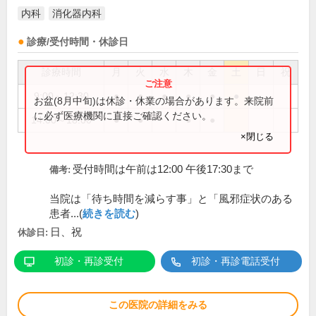
内科
消化器内科
診療/受付時間・休診日
診療時間
月
火
水
木
金
土
日
祝
9:00～12:30
●
●
●
●
●
●
お盆(8月中旬)は休診・休業の場合があります。来院前
に必ず医療機関に直接ご確認ください。
14:00～18:00
●
●
●
●
×閉じる
受付時間は午前は12:00 午後17:30まで
備考:
当院は「待ち時間を減らす事」と「風邪症状のある
患者...(
続きを読む
)
日、祝
休診日:
初診・再診受付
初診・再診電話受付
この医院の詳細をみる