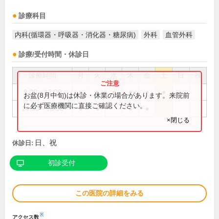
診療科目
内科(循環器・呼吸器・消化器・糖尿病)
外科
血管外科
診療/受付時間・休診日
診療時間
月
火
水
木
金
土
日
祝
9:00～12:00
●
●
●
●
●
●
お盆(8月中旬)は休診・休業の場合があります。来院前
に必ず医療機関に直接ご確認ください。
14:30～18:00
●
●
●
●
×閉じる
日、祝
休診日:
初診受付
この医院の詳細をみる
※
アクセス数