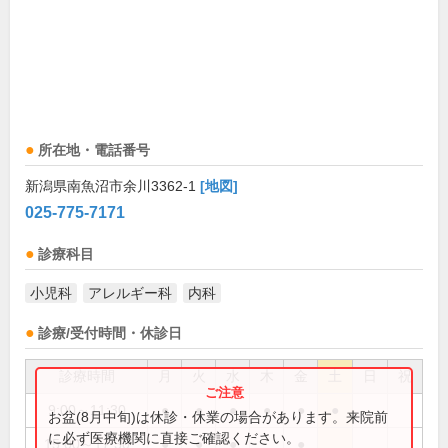
所在地・電話番号
新潟県南魚沼市余川3362-1
[地図]
025-775-7171
診療科目
小児科
アレルギー科
内科
診療/受付時間・休診日
診療時間
月
火
水
木
金
土
日
祝
9:00～11:30
●
●
●
●
●
●
お盆(8月中旬)は休診・休業の場合があります。来院前
に必ず医療機関に直接ご確認ください。
15:00～17:30
●
●
●
●