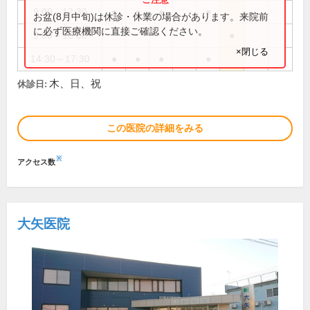
9:00～12:30
●
●
●
●
お盆(8月中旬)は休診・休業の場合があります。来院前
に必ず医療機関に直接ご確認ください。
9:00～13:00
●
×閉じる
14:30～17:30
●
●
●
●
木、日、祝
休診日:
この医院の詳細をみる
※
アクセス数
大矢医院