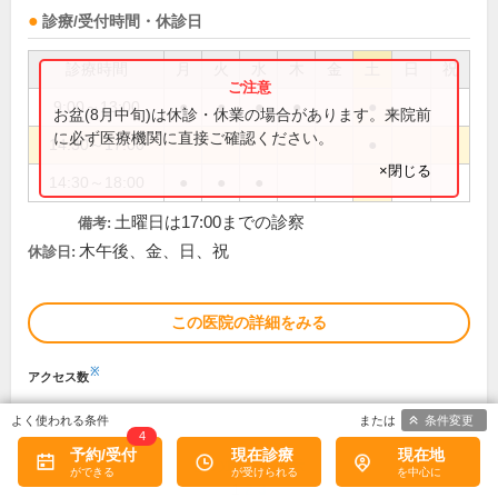
診療/受付時間・休診日
診療時間
月
火
水
木
金
土
日
祝
9:00～13:00
●
●
●
●
●
お盆(8月中旬)は休診・休業の場合があります。来院前
に必ず医療機関に直接ご確認ください。
14:30～17:00
●
×閉じる
14:30～18:00
●
●
●
土曜日は17:00までの診察
備考:
木午後、金、日、祝
休診日:
この医院の詳細をみる
※
アクセス数
条件変更
4
予約/受付
現在診療
現在地
次の15件を表示
1
2
3