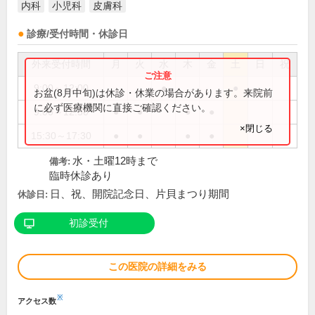
内科
小児科
皮膚科
診療/受付時間・休診日
外来受付時間
月
火
水
木
金
土
日
祝
9:00～12:00
●
●
お盆(8月中旬)は休診・休業の場合があります。来院前
に必ず医療機関に直接ご確認ください。
9:00～12:30
●
●
●
●
×閉じる
15:30～17:30
●
●
●
●
水・土曜12時まで
備考:
臨時休診あり
日、祝、開院記念日、片貝まつり期間
休診日:
初診受付
この医院の詳細をみる
※
アクセス数