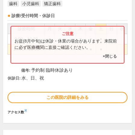
歯科
小児歯科
矯正歯科
診療/受付時間・休診日
診療時間
月
火
水
木
金
土
日
祝
9:00～12:30
●
●
●
●
●
お盆(8月中旬)は休診・休業の場合があります。来院前
に必ず医療機関に直接ご確認ください。
14:00～18:00
●
●
●
●
●
×閉じる
予約制 臨時休診あり
備考:
水、日、祝
休診日:
この医院の詳細をみる
※
アクセス数