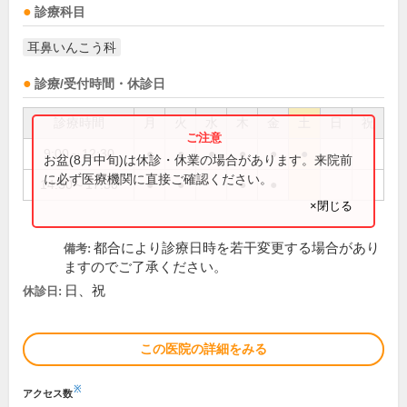
診療科目
耳鼻いんこう科
診療/受付時間・休診日
診療時間
月
火
水
木
金
土
日
祝
9:00～12:30
●
●
●
●
●
●
お盆(8月中旬)は休診・休業の場合があります。来院前
に必ず医療機関に直接ご確認ください。
14:30～17:30
●
●
●
●
×閉じる
都合により診療日時を若干変更する場合があり
備考:
ますのでご了承ください。
日、祝
休診日:
この医院の詳細をみる
※
アクセス数