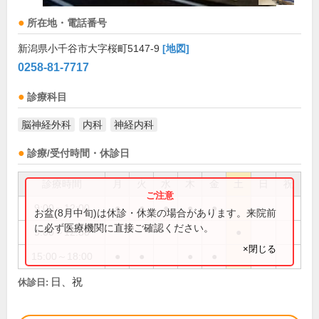
所在地・電話番号
新潟県小千谷市大字桜町5147-9
[地図]
0258-81-7717
診療科目
脳神経外科
内科
神経内科
診療/受付時間・休診日
診療時間
月
火
水
木
金
土
日
祝
9:00～12:00
●
●
●
●
●
お盆(8月中旬)は休診・休業の場合があります。来院前
に必ず医療機関に直接ご確認ください。
9:00～12:30
●
×閉じる
15:00～18:00
●
●
●
●
日、祝
休診日: