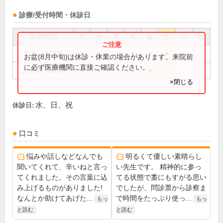
診療/受付時間・休診日
診療時間
月
火
水
木
金
土
日
祝
9:00～12:00
●
●
●
●
●
お盆(8月中旬)は休診・休業の場合があります。来院前
に必ず医療機関に直接ご確認ください。
15:00～18:00
●
●
●
●
×閉じる
水、日、祝
休診日:
口コミ
悩みや話しなどなんでも
明るくて優しい素晴らし
聞いてくれて、辛いねと言っ
い先生です。 精神的に参っ
てくれました。その言葉に込
てる状態で藁にもすがる思い
み上げるものがありました!
でしたが、問診票から診察ま
なんとか助けてあげた...
で時間をたっぷり使っ...
もっ
もっ
と読む
と読む