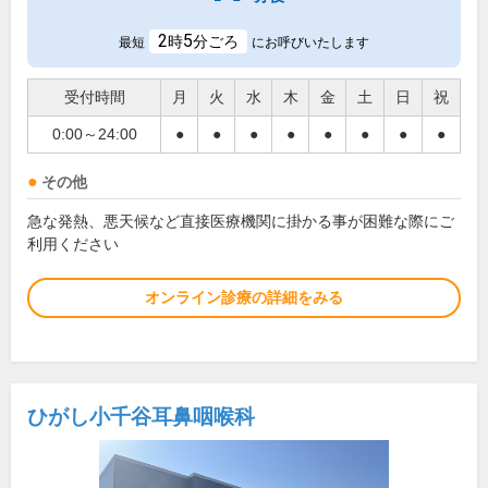
2
5
時
分ごろ
最短
にお呼びいたします
受付時間
月
火
水
木
金
土
日
祝
0:00～24:00
●
●
●
●
●
●
●
●
その他
急な発熱、悪天候など直接医療機関に掛かる事が困難な際にご
利用ください
オンライン診療の詳細をみる
ひがし小千谷耳鼻咽喉科