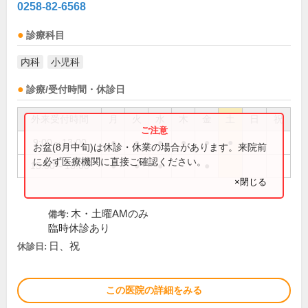
0258-82-6568
診療科目
内科
小児科
診療/受付時間・休診日
外来受付時間
月
火
水
木
金
土
日
祝
9:00～13:00
●
●
●
●
●
●
お盆(8月中旬)は休診・休業の場合があります。来院前
に必ず医療機関に直接ご確認ください。
15:00～18:00
●
●
●
●
×閉じる
木・土曜AMのみ
備考:
臨時休診あり
日、祝
休診日:
この医院の詳細をみる