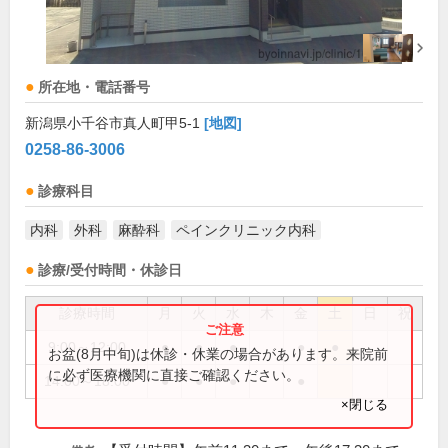
所在地・電話番号
新潟県小千谷市真人町甲5-1
[地図]
0258-86-3006
診療科目
内科
外科
麻酔科
ペインクリニック内科
診療/受付時間・休診日
診療時間
月
火
水
木
金
土
日
祝
9:00～12:00
●
●
●
●
●
お盆(8月中旬)は休診・休業の場合があります。来院前
に必ず医療機関に直接ご確認ください。
14:00～18:00
●
●
●
●
×閉じる