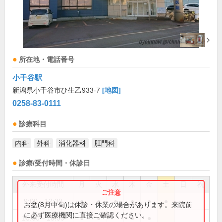
所在地・電話番号
小千谷駅
新潟県小千谷市ひ生乙933-7
[地図]
0258-83-0111
診療科目
内科
外科
消化器科
肛門科
診療/受付時間・休診日
外来受付時間
月
火
水
木
金
土
日
祝
9:00～12:30
●
●
●
●
●
●
お盆(8月中旬)は休診・休業の場合があります。来院前
に必ず医療機関に直接ご確認ください。
15:00～18:00
●
●
●
●