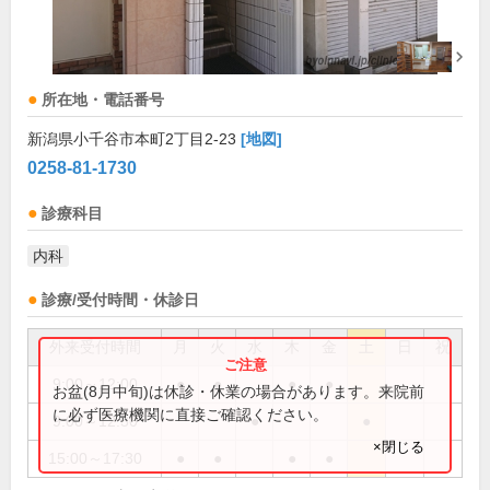
所在地・電話番号
新潟県小千谷市本町2丁目2-23
[地図]
0258-81-1730
診療科目
内科
診療/受付時間・休診日
外来受付時間
月
火
水
木
金
土
日
祝
9:00～12:00
●
●
●
●
お盆(8月中旬)は休診・休業の場合があります。来院前
に必ず医療機関に直接ご確認ください。
9:00～12:30
●
●
×閉じる
15:00～17:30
●
●
●
●