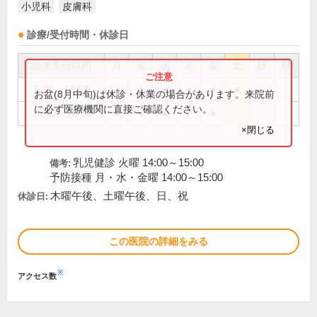
小児科
皮膚科
診療/受付時間・休診日
外来受付時間
月
火
水
木
金
土
日
祝
9:00～12:00
●
●
●
●
●
●
お盆(8月中旬)は休診・休業の場合があります。来院前
に必ず医療機関に直接ご確認ください。
15:00～18:00
●
●
●
●
×閉じる
乳児健診 火曜 14:00～15:00
備考:
予防接種 月・水・金曜 14:00～15:00
木曜午後、土曜午後、日、祝
休診日:
この医院の詳細をみる
※
アクセス数