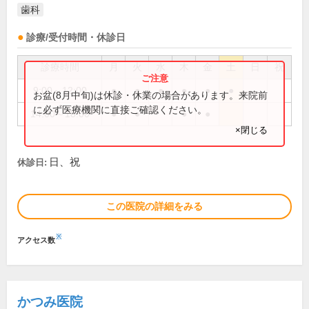
歯科
診療/受付時間・休診日
診療時間
月
火
水
木
金
土
日
祝
9:00～12:00
●
●
●
●
●
●
お盆(8月中旬)は休診・休業の場合があります。来院前
に必ず医療機関に直接ご確認ください。
14:00～18:00
●
●
●
●
×閉じる
日、祝
休診日:
この医院の詳細をみる
※
アクセス数
かつみ医院