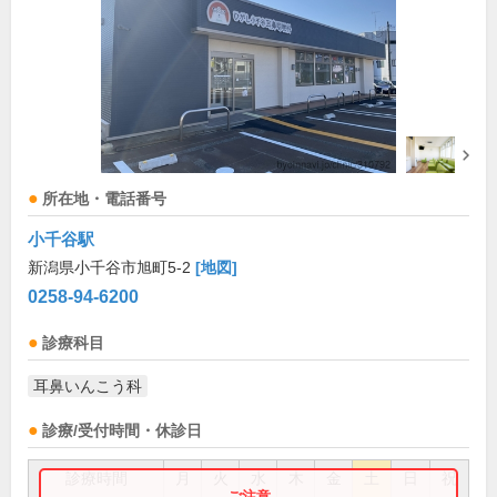
所在地・電話番号
小千谷駅
新潟県小千谷市旭町5-2
[地図]
0258-94-6200
診療科目
耳鼻いんこう科
診療/受付時間・休診日
診療時間
月
火
水
木
金
土
日
祝