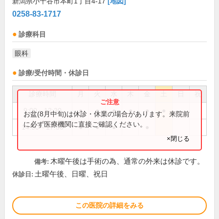
新潟県小千谷市本町1丁目4-17
[地図]
0258-83-1717
診療科目
眼科
診療/受付時間・休診日
診療時間
月
火
水
木
金
土
日
祝
9:00～12:30
●
●
●
●
●
●
お盆(8月中旬)は休診・休業の場合があります。来院前
に必ず医療機関に直接ご確認ください。
14:30～17:30
●
●
●
●
×閉じる
木曜午後は手術の為、通常の外来は休診です。
備考:
土曜午後、日曜、祝日
休診日:
この医院の詳細をみる