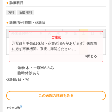
診療科目
内科
循環器科
診療/受付時間・休診日
外来受付時間
月
火
水
木
金
土
日
祝
9:00～12:30
●
●
●
●
●
●
お盆(8月中旬)は休診・休業の場合があります。来院前
に必ず医療機関に直接ご確認ください。
15:00～17:30
●
●
●
●
×閉じる
木・土曜AMのみ
備考:
臨時休診あり
日・祝
休診日:
この医院の詳細をみる
※
アクセス数