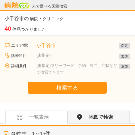
病院なび
人で選べる医院検索
小千谷市の
病院・クリニック
40
件見つかりました
小千谷市
エリア/駅
変更
(未指定)
診療科目
追加
(未指定)フリーワード、予約、専門、症状など
詳細条件
追加
で検索できます
検索する
一覧表示
地図で検索
40
件中、
1～15件