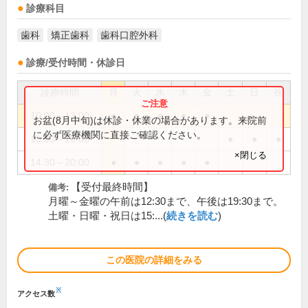
診療科目
歯科
矯正歯科
歯科口腔外科
診療/受付時間・休診日
診療時間
月
火
水
木
金
土
日
祝
10:00～13:00
●
●
●
●
●
お盆(8月中旬)は休診・休業の場合があります。来院前
に必ず医療機関に直接ご確認ください。
10:00～16:00
●
●
●
×閉じる
14:30～20:00
●
●
●
●
●
【受付最終時間】
備考:
月曜～金曜の午前は12:30まで、午後は19:30まで。
土曜・日曜・祝日は15:...(
続きを読む
)
この医院の詳細をみる
※
アクセス数