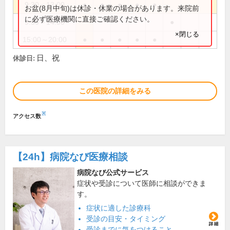
9:30～13:00
●
●
●
●
●
お盆(8月中旬)は休診・休業の場合があります。来院前
に必ず医療機関に直接ご確認ください。
9:30～14:00
●
×閉じる
15:00～20:00
●
●
●
●
●
日、祝
休診日:
この医院の詳細をみる
※
アクセス数
【24h】
病院なび医療相談
病院なび公式サービス
症状や受診について医師に相談ができま
す。
症状に適した診療科
受診の目安・タイミング
受診までに気をつけること