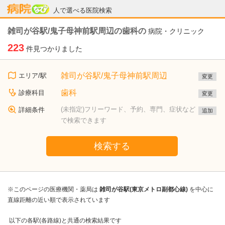
病院なび
人で選べる医院検索
雑司が谷駅/鬼子母神前駅周辺の歯科の
病院・クリニック
223
件見つかりました
雑司が谷駅/鬼子母神前駅周辺
エリア/駅
変更
歯科
診療科目
変更
(未指定)フリーワード、予約、専門、症状など
詳細条件
追加
で検索できます
検索する
※このページの医療機関・薬局は
雑司が谷駅(東京メトロ副都心線)
を中心に
直線距離の近い順で表示されています
以下の各駅(各路線)と共通の検索結果です