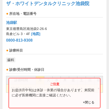
ザ・ホワイトデンタルクリニック池袋院
所在地・電話番号
池袋駅
東京都豊島区南池袋2-26-6
島倉ビル 3・4F
[地図]
0800-813-9308
診療科目
歯科
診療/受付時間・休診日
診療時間
月
火
水
木
金
土
日
祝
10:00～19:00
●
●
●
●
●
●
●
●
お盆(8月中旬)は休診・休業の場合があります。来院前
に必ず医療機関に直接ご確認ください。
×閉じる