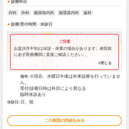
診療科目
内科
外科
糖尿病内科
循環器内科
歯科
診療/受付時間・休診日
外来受付時間
月
火
水
木
金
土
日
祝
8:45～11:45
●
●
●
●
●
●
お盆(8月中旬)は休診・休業の場合があります。来院前
に必ず医療機関に直接ご確認ください。
13:45～16:30
●
●
●
●
×閉じる
17:45～19:30
●
※現在、水曜日午後は外来診療を行っていませ
備考:
ん。
受付/診療日時は科目により異なる
臨時休診あり
日、祝
休診日:
この医院の詳細をみる