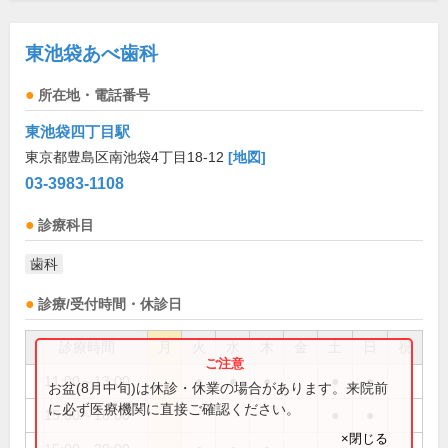
東池袋あべ歯科
所在地・電話番号
東池袋四丁目駅
東京都豊島区南池袋4丁目18-12
[地図]
03-3983-1108
診療科目
歯科
診療/受付時間・休診日
診療時間
月
火
水
木
金
土
日
祝
11:00～13:00
●
●
●
●
●
お盆(8月中旬)は休診・休業の場合があります。来院前
に必ず医療機関に直接ご確認ください。
15:00～18:00
●
●
×閉じる