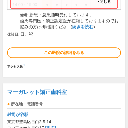
×閉じる
14:00～19:00
●
●
●
●
●
新患・急患随時受付しています。
備考:
歯周専門医・矯正認定医が在籍しておりますのでお
悩みの方は御相談くださ...(
続きを読む
)
日、祝
休診日:
この医院の詳細をみる
※
アクセス数
マーガレット矯正歯科室
所在地・電話番号
雑司が谷駅
東京都豊島区目白2-5-14
コンフォート目白1F
[地図]