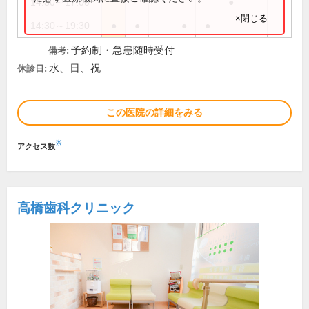
14:30～17:00
●
×閉じる
14:30～19:30
●
●
●
●
予約制・急患随時受付
備考:
水、日、祝
休診日:
この医院の詳細をみる
※
アクセス数
高橋歯科クリニック