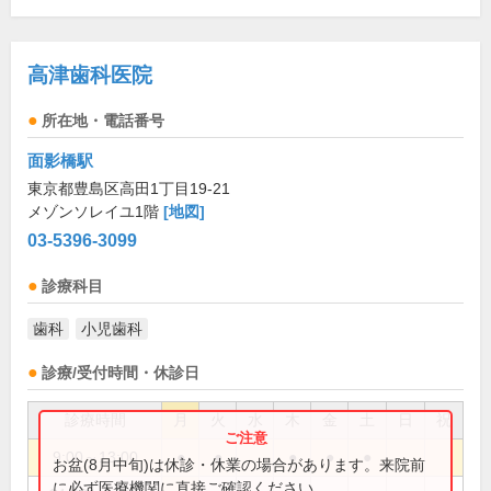
高津歯科医院
所在地・電話番号
面影橋駅
東京都豊島区高田1丁目19-21
メゾンソレイユ1階
[地図]
03-5396-3099
診療科目
歯科
小児歯科
診療/受付時間・休診日
診療時間
月
火
水
木
金
土
日
祝
9:00～13:00
●
●
●
●
●
お盆(8月中旬)は休診・休業の場合があります。来院前
に必ず医療機関に直接ご確認ください。