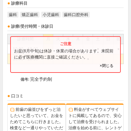
診療科目
歯科
矯正歯科
小児歯科
歯科口腔外科
診療/受付時間・休診日
診療時間
月
火
水
木
金
土
日
祝
10:00～18:00
●
●
●
お盆(8月中旬)は休診・休業の場合があります。来院前
に必ず医療機関に直接ご確認ください。
10:00～20:00
●
●
●
●
●
×閉じる
完全予約制
備考:
口コミ
前歯の歯並びをずっと治
料金がすべてウェブサイ
したいと思っていて、お金を
トに掲載してあるので、安心
ためてこちらに行きました。
して治療を受けられました。
検査など一通りやっていただ
治療を始める前に、レントゲ