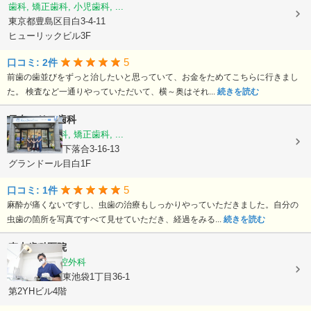
歯科, 矯正歯科, 小児歯科, ...
東京都豊島区目白3-4-11
ヒューリックビル3F
5
口コミ: 2件
前歯の歯並びをずっと治したいと思っていて、お金をためてこちらに行きまし
た。 検査など一通りやっていただいて、横～奥はそれ...
続きを読む
目白マリア歯科
歯科, 小児歯科, 矯正歯科, ...
東京都新宿区下落合3-16-13
グランドール目白1F
5
口コミ: 1件
麻酔が痛くないですし、虫歯の治療もしっかりやっていただきました。自分の
虫歯の箇所を写真ですべて見せていただき、経過をみる...
続きを読む
森山歯科医院
歯科, 歯科口腔外科
東京都豊島区東池袋1丁目36-1
第2YHビル4階