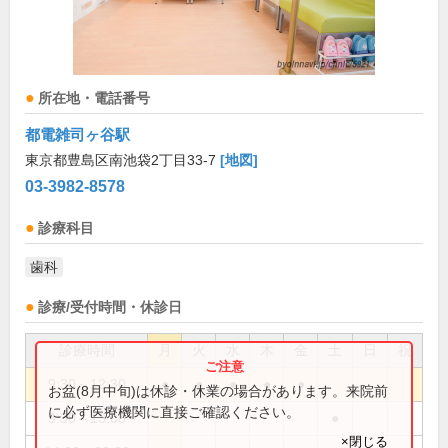
所在地・電話番号
都電雑司ヶ谷駅
東京都豊島区南池袋2丁目33-7
[地図]
03-3982-8578
診療科目
歯科
診療/受付時間・休診日
診療時間
月
火
水
木
金
土
日
祝
9:30～12:30
●
●
●
●
●
お盆(8月中旬)は休診・休業の場合があります。来院前
に必ず医療機関に直接ご確認ください。
9:30～13:00
●
×閉じる