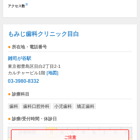
※
アクセス数
もみじ歯科クリニック目白
所在地・電話番号
雑司が谷駅
東京都豊島区目白2丁目2-1
カルチャービル1階
[地図]
03-3980-8332
診療科目
歯科
歯科口腔外科
小児歯科
矯正歯科
診療/受付時間・休診日
診療時間
月
火
水
木
金
土
日
祝