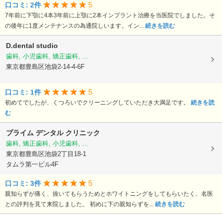
5
口コミ: 2件
7年前に下顎に4本3年前に上顎に2本インプラント治療を当医院でしました。そ
の後年に1度メンテナンスの為通院しいます。イン...
続きを読む
D.dental studio
歯科, 小児歯科, 矯正歯科, ...
東京都豊島区池袋2-14-4-6F
5
口コミ: 1件
初めてでしたが、くつろいでクリーニングしていただき大満足です。
続きを読
む
プライム デンタル クリニック
歯科, 矯正歯科, 小児歯科, ...
東京都豊島区池袋2丁目18-1
タムラ第一ビル4F
5
口コミ: 3件
親知らずが痛く、抜いてもらうためとホワイトニングをしてもらいたく、名医
との評判を見て来院しました。 初めに下の親知らずを...
続きを読む