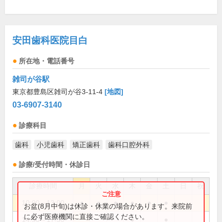
安田歯科医院目白
所在地・電話番号
雑司が谷駅
東京都豊島区雑司が谷3-11-4
[地図]
03-6907-3140
診療科目
歯科
小児歯科
矯正歯科
歯科口腔外科
診療/受付時間・休診日
診療時間
月
火
水
木
金
土
日
祝
10:00～13:00
●
●
●
●
●
●
お盆(8月中旬)は休診・休業の場合があります。来院前
に必ず医療機関に直接ご確認ください。
14:30～17:30
●
●