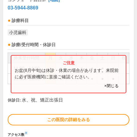
03-5944-8869
診療科目
小児歯科
診療/受付時間・休診日
外来受付時間
月
火
水
木
金
土
日
祝
11:00～14:00
●
●
●
●
●
●
お盆(8月中旬)は休診・休業の場合があります。来院前
に必ず医療機関に直接ご確認ください。
15:00～19:00
●
●
●
●
●
●
×閉じる
水、祝、矯正出張日
休診日:
この医院の詳細をみる
※
アクセス数