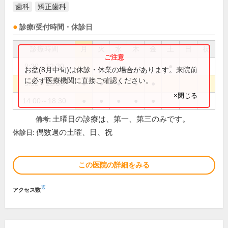
歯科
矯正歯科
診療/受付時間・休診日
診療時間
月
火
水
木
金
土
日
祝
9:30～12:30
●
お盆(8月中旬)は休診・休業の場合があります。来院前
に必ず医療機関に直接ご確認ください。
9:30～13:00
●
●
●
●
●
×閉じる
14:00～18:30
●
●
●
●
●
土曜日の診療は、第一、第三のみです。
備考:
偶数週の土曜、日、祝
休診日:
この医院の詳細をみる
※
アクセス数