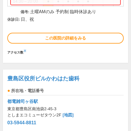
14:30～20:00
●
●
●
●
●
土曜AMのみ 予約制 臨時休診あり
備考:
日、祝
休診日:
この医院の詳細をみる
※
アクセス数
豊島区役所ビルかわはた歯科
所在地・電話番号
都電雑司ヶ谷駅
東京都豊島区南池袋2-45-3
としまエコミューゼタウン2F
[地図]
03-5944-8811