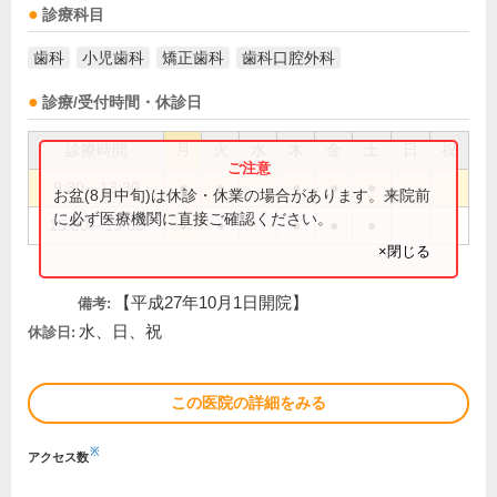
診療科目
歯科
小児歯科
矯正歯科
歯科口腔外科
診療/受付時間・休診日
診療時間
月
火
水
木
金
土
日
祝
9:30～13:30
●
●
●
●
●
お盆(8月中旬)は休診・休業の場合があります。来院前
に必ず医療機関に直接ご確認ください。
15:00～19:00
●
●
●
●
●
×閉じる
【平成27年10月1日開院】
備考:
水、日、祝
休診日:
この医院の詳細をみる
※
アクセス数