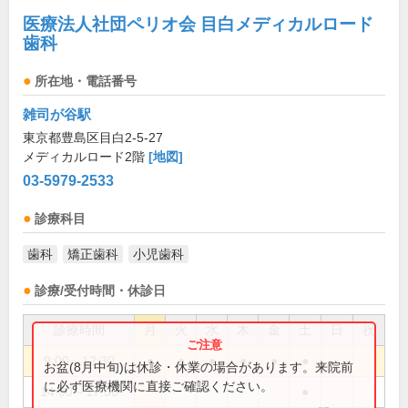
医療法人社団ペリオ会 目白メディカルロード
歯科
所在地・電話番号
雑司が谷駅
東京都豊島区目白2-5-27
メディカルロード2階
[地図]
03-5979-2533
診療科目
歯科
矯正歯科
小児歯科
診療/受付時間・休診日
診療時間
月
火
水
木
金
土
日
祝
9:00～12:30
●
●
●
●
●
●
お盆(8月中旬)は休診・休業の場合があります。来院前
に必ず医療機関に直接ご確認ください。
14:00～17:00
●