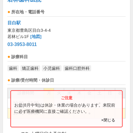
所在地・電話番号
目白駅
東京都豊島区目白3-4-4
若林ビル1F
[地図]
03-3953-8011
診療科目
歯科
矯正歯科
小児歯科
歯科口腔外科
診療/受付時間・休診日
診療時間
月
火
水
木
金
土
日
祝
10:00～17:00
●
お盆(8月中旬)は休診・休業の場合があります。来院前
に必ず医療機関に直接ご確認ください。
10:00～19:00
●
●
●
●
×閉じる