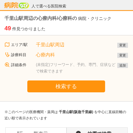
病院なび
人で選べる医院検索
千里山駅周辺の心療内科/心療科の
病院・クリニック
49
件見つかりました
千里山駅周辺
エリア/駅
変更
心療内科
診療科目
変更
(未指定)フリーワード、予約、専門、症状など
詳細条件
追加
で検索できます
検索する
※このページの医療機関・薬局は
千里山駅(阪急千里線)
を中心に直線距離の
近い順で表示されています