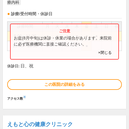
療内科
診療/受付時間・休診日
診療時間
月
火
水
木
金
土
日
祝
8:00～11:30
●
●
●
●
●
●
お盆(8月中旬)は休診・休業の場合があります。来院前
に必ず医療機関に直接ご確認ください。
16:00～18:30
●
●
●
×閉じる
日、祝
休診日:
この医院の詳細をみる
※
アクセス数
えもと心の健康クリニック