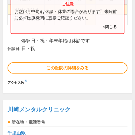
9:00～12:00
●
●
●
●
お盆(8月中旬)は休診・休業の場合があります。来院前
に必ず医療機関に直接ご確認ください。
15:30～18:30
●
●
●
●
×閉じる
日・祝・年末年始は休診です
備考:
日・祝
休診日:
この医院の詳細をみる
※
アクセス数
川﨑メンタルクリニック
所在地・電話番号
千里山駅