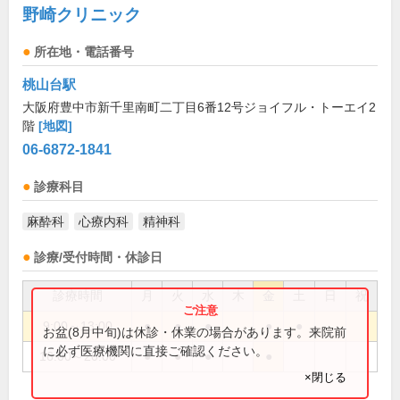
野崎クリニック
所在地・電話番号
桃山台駅
大阪府豊中市新千里南町二丁目6番12号ジョイフル・トーエイ2
階
[地図]
06-6872-1841
診療科目
麻酔科
心療内科
精神科
診療/受付時間・休診日
診療時間
月
火
水
木
金
土
日
祝
9:00～13:00
●
●
●
●
●
お盆(8月中旬)は休診・休業の場合があります。来院前
に必ず医療機関に直接ご確認ください。
16:00～20:00
●
●
●
●
×閉じる