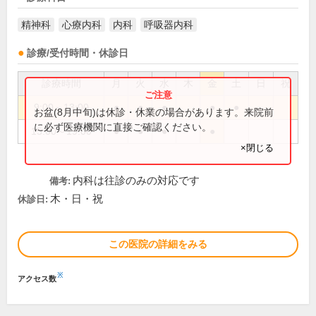
精神科
心療内科
内科
呼吸器内科
診療/受付時間・休診日
診療時間
月
火
水
木
金
土
日
祝
9:00～13:00
●
●
●
●
●
お盆(8月中旬)は休診・休業の場合があります。来院前
に必ず医療機関に直接ご確認ください。
15:00～19:00
●
●
●
●
×閉じる
内科は往診のみの対応です
備考:
木・日・祝
休診日:
この医院の詳細をみる
※
アクセス数