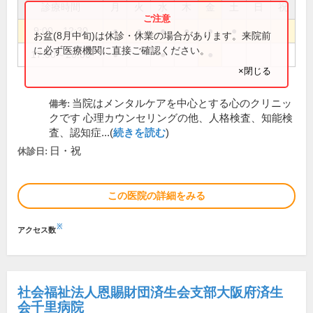
診療時間
月
火
水
木
金
土
日
祝
9:00～12:30
●
●
●
●
●
●
お盆(8月中旬)は休診・休業の場合があります。来院前
に必ず医療機関に直接ご確認ください。
17:00～20:00
●
●
●
×閉じる
当院はメンタルケアを中心とする心のクリニッ
備考:
クです 心理カウンセリングの他、人格検査、知能検
査、認知症...(
続きを読む
)
日・祝
休診日:
この医院の詳細をみる
※
アクセス数
社会福祉法人恩賜財団済生会支部大阪府済生
会千里病院