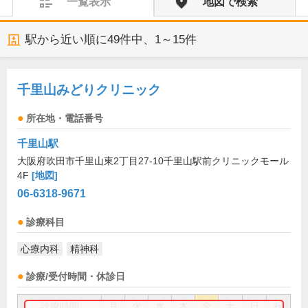
一覧表示
地図で検索
駅から近い順に
49
件中、
1～15件
千里山みどりクリニック
所在地・電話番号
千里山駅
大阪府吹田市千里山東2丁目27-10千里山駅前クリニックモール
4F
[地図]
06-6318-9671
診療科目
心療内科
精神科
診療/受付時間・休診日
診療時間
月
火
水
木
金
土
日
祝