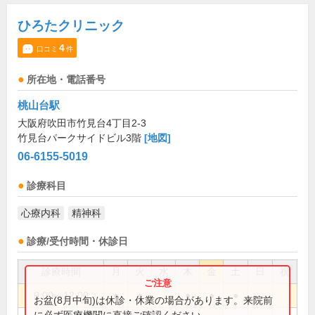
ひろたクリニック
4
口コミ
件
所在地・電話番号
桃山台駅
大阪府吹田市竹見台4丁目2-3
竹見台パークサイドビル3階
[地図]
06-6155-5019
診療科目
心療内科
精神科
診療/受付時間・休診日
診療時間
月
火
水
木
金
土
日
祝
9:00～12:00
●
●
●
●
●
お盆(8月中旬)は休診・休業の場合があります。来院前
に必ず医療機関に直接ご確認ください。