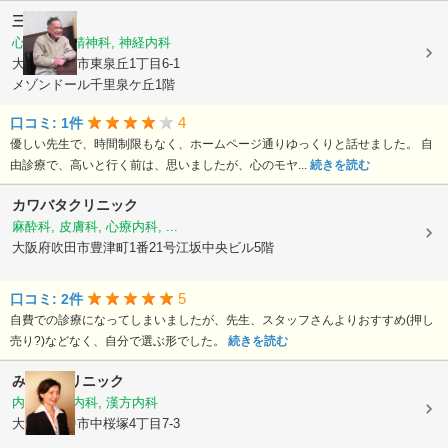
三浦医院
心療内科, 精神科, 神経内科
大阪府豊中市東泉丘1丁目6-1
メゾンドール千里泉ケ丘1階
4
口コミ: 1件
優しい先生で、時間制限もなく、ホームページ通りゆっくりと話せました。 自
由診療で、高いと行く前は、思いましたが、心のモヤ...
続きを読む
カワバタクリニック
麻酔科, 皮膚科, 心療内科, ...
大阪府吹田市豊津町1番21号江坂中央ビル5階
5
口コミ: 2件
自費での診療になってしまいましたが、先生、スタッフさんよりおすすめ(押し
売り?)などなく、自分で選ぶ形でした。
続きを読む
みきこクリニック
内科, 心療内科, 漢方内科
大阪府豊中市中桜塚4丁目7-3