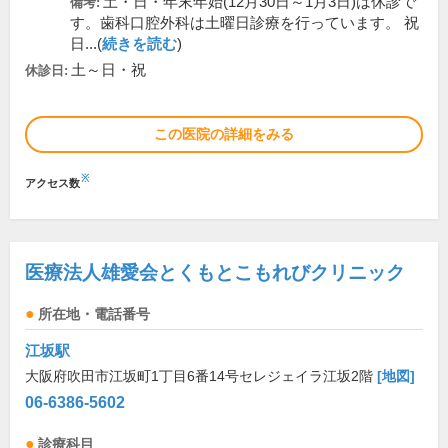
土・日・年末年始(12月30日～1月3日)は休診で
備考:
す。歯科口腔外科は土曜日診療を行っています。 祝
日...(
続きを読む
)
土～日・祝
休診日:
この医院の詳細をみる
※
アクセス数
医療法人雄愛会とくもとこもれびクリニック
所在地・電話番号
江坂駅
大阪府吹田市江坂町1丁目6番14号セレジェイラ江坂2階
[地図]
06-6386-5602
診療科目