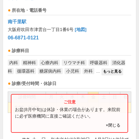
所在地・電話番号
南千里駅
大阪府吹田市津雲台一丁目1番6号
[地図]
06-6871-0121
診療科目
内科
精神科
心療内科
リウマチ科
呼吸器科
消化器
科
循環器科
糖尿病内科
小児科
外科
...
もっと見る
診療/受付時間・休診日
診療時間
月
火
水
木
金
土
日
祝
9:00～12:00
●
●
●
●
●
お盆(8月中旬)は休診・休業の場合があります。来院前
に必ず医療機関に直接ご確認ください。
×閉じる