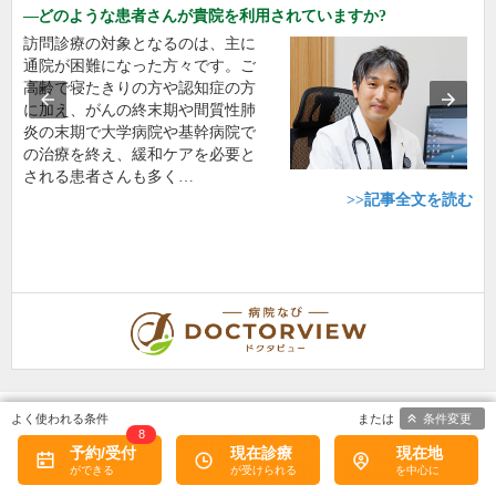
どのような患者さんが貴院を利用されていますか?
訪問診療の対象となるのは、主に
通院が困難になった方々です。ご
高齢で寝たきりの方や認知症の方
に加え、がんの終末期や間質性肺
炎の末期で大学病院や基幹病院で
の治療を終え、緩和ケアを必要と
される患者さんも多く…
>>記事全文を読む
条件変更
8
予約/受付
現在診療
現在地