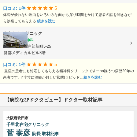
5
口コミ: 1件
体調が優れない理由をいろいろな面から探り時間をかけて患者の話を聞きなが
ら診察してもらえる
続きを読む
むらかみクリニック
心療内科, 精神科
大阪府吹田市岸部新町5-25
健都メディカルビル3階
5
口コミ: 1件
-重症の患者にも対応してもらえる精神科クリニックですーnn躁うつ病歴20年の
患者です。n非常に治療が難しい状態(ラピッド...
続きを読む
【病院なびドクタビュー】ドクター取材記事
大阪府吹田市
千里北在宅クリニック
菅 泰彦
院長
取材記事