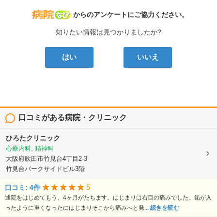
病院なび
からのアンケートにご協力ください。
知りたい情報は見つかりましたか?
はい
いいえ
口コミがある病院・クリニック
ひろたクリニック
心療内科, 精神科
大阪府吹田市竹見台4丁目2-3
竹見台パークサイドビル3階
5
口コミ: 4件
通院をはじめてもう、4ヶ月がたちます。はじまりは右目の痛みでした。鉛が入
ったように重くなったにはじまりそこから痛みへと発...
続きを読む