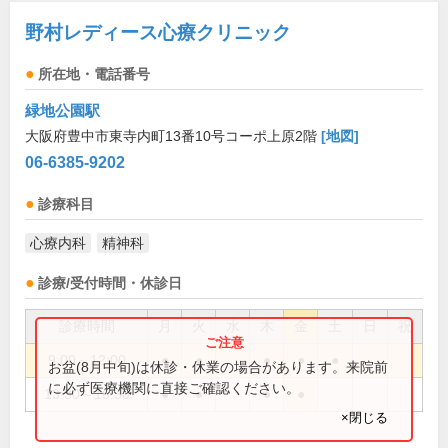
野村レディース心療クリニック
所在地・電話番号
緑地公園駅
大阪府豊中市東寺内町13番10号コーポ上原2階
[地図]
06-6385-9202
診療科目
心療内科
精神科
診療/受付時間・休診日
診療時間
月
火
水
木
金
土
日
祝
9:00～12:00
●
●
●
●
●
お盆(8月中旬)は休診・休業の場合があります。来院前
に必ず医療機関に直接ご確認ください。
13:30～16:30
●
●
●
●
×閉じる