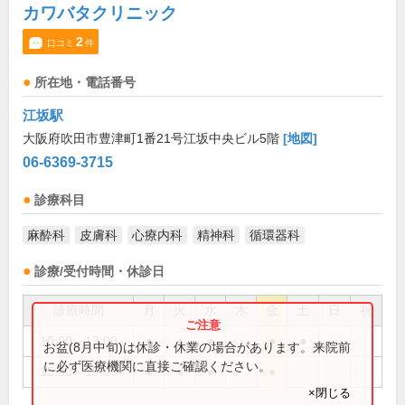
カワバタクリニック
2
口コミ
件
所在地・電話番号
江坂駅
大阪府吹田市豊津町1番21号江坂中央ビル5階
[地図]
06-6369-3715
診療科目
麻酔科
皮膚科
心療内科
精神科
循環器科
診療/受付時間・休診日
診療時間
月
火
水
木
金
土
日
祝
10:00～13:00
●
●
●
●
●
お盆(8月中旬)は休診・休業の場合があります。来院前
に必ず医療機関に直接ご確認ください。
15:00～19:00
●
●
●
●
×閉じる