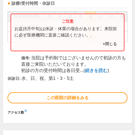
診療/受付時間・休診日
外来受付時間
月
火
水
木
金
土
日
祝
13:00～16:00
●
お盆(8月中旬)は休診・休業の場合があります。来院前
に必ず医療機関に直接ご確認ください。
13:00～17:00
●
●
●
●
×閉じる
当院は予約制ではございませんので初診の方も
備考:
直接ご来院いただいております。
初診の方の受付時間は各日受...(
続きを読む
)
水、日、祝、第1・3・5土
休診日:
この医院の詳細をみる
※
アクセス数