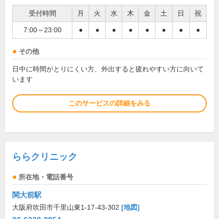
受付時間
月
火
水
木
金
土
日
祝
7:00～23:00
●
●
●
●
●
●
●
●
その他
日中に時間がとりにくい方、外出すると疲れやすい方に向いて
います
このサービスの詳細をみる
ららクリニック
所在地・電話番号
関大前駅
大阪府吹田市千里山東1-17-43-302
[地図]