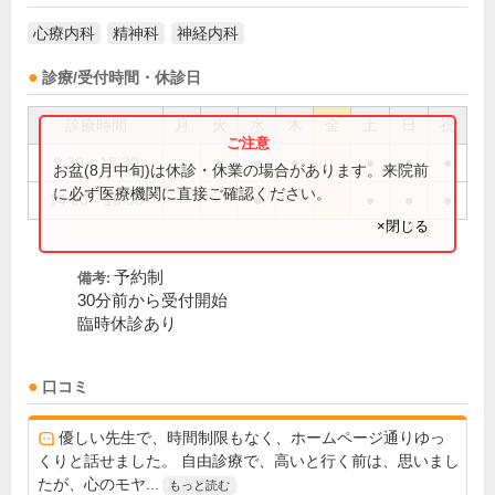
心療内科
精神科
神経内科
診療/受付時間・休診日
診療時間
月
火
水
木
金
土
日
祝
9:30～12:30
●
●
●
●
●
●
お盆(8月中旬)は休診・休業の場合があります。来院前
に必ず医療機関に直接ご確認ください。
14:00～16:00
●
●
●
●
×閉じる
予約制
備考:
30分前から受付開始
臨時休診あり
口コミ
優しい先生で、時間制限もなく、ホームページ通りゆっ
くりと話せました。 自由診療で、高いと行く前は、思いまし
たが、心のモヤ...
もっと読む