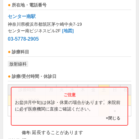
所在地・電話番号
センター南駅
神奈川県横浜市都筑区茅ケ崎中央7-19
センター南ビジネスビル2F
[地図]
03-5778-2905
診療科目
放射線科
診療/受付時間・休診日
診療時間
月
火
水
木
金
土
日
祝
8:30～19:00
●
●
●
●
●
●
お盆(8月中旬)は休診・休業の場合があります。来院前
に必ず医療機関に直接ご確認ください。
9:00～15:00
●
×閉じる
延長することがあります
備考: