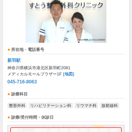
所在地・電話番号
新羽駅
神奈川県横浜市港北区新羽町2081
メディカルモールブラザー1F
[地図]
045-716-8063
診療科目
整形外科
リハビリテーション科
リウマチ科
放射線科
診療/受付時間・休診日
診療時間
月
火
水
木
金
土
日
祝