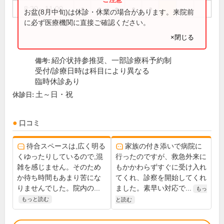
8:30～11:00
●
●
●
●
●
お盆(8月中旬)は休診・休業の場合があります。来院前
に必ず医療機関に直接ご確認ください。
×閉じる
紹介状持参推奨、一部診療科予約制
備考:
受付/診療日時は科目により異なる
臨時休診あり
土～日・祝
休診日:
口コミ
待合スペースは,広く明る
家族の付き添いで病院に
くゆったりしているので,混
行ったのですが、救急外来に
雑を感じません。そのため
もかかわらずすぐに受け入れ
か待ち時間もあまり苦にな
てくれ、診察を開始してくれ
りませんでした。院内の...
ました。素早い対応で...
もっ
もっと読む
と読む