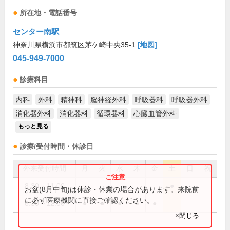
所在地・電話番号
センター南駅
神奈川県横浜市都筑区茅ケ崎中央35-1
[地図]
045-949-7000
診療科目
内科
外科
精神科
脳神経外科
呼吸器科
呼吸器外科
消化器外科
消化器科
循環器科
心臓血管外科
...
もっと見る
診療/受付時間・休診日
外来受付時間
月
火
水
木
金
土
日
祝
8:30～11:00
●
お盆(8月中旬)は休診・休業の場合があります。来院前
に必ず医療機関に直接ご確認ください。
8:30～12:00
●
●
●
●
●
×閉じる