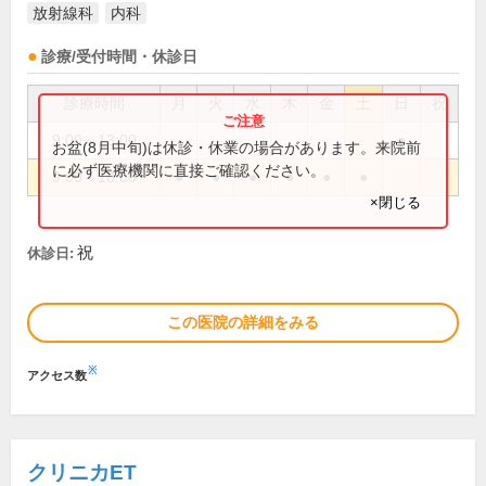
放射線科
内科
診療/受付時間・休診日
診療時間
月
火
水
木
金
土
日
祝
9:00～13:00
●
お盆(8月中旬)は休診・休業の場合があります。来院前
に必ず医療機関に直接ご確認ください。
9:00～18:00
●
●
●
●
●
●
×閉じる
祝
休診日:
この医院の詳細をみる
※
アクセス数
クリニカET