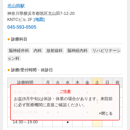
北山田駅
神奈川県横浜市都筑区北山田7-12-20
KNTCビル 2F
[地図]
045-593-0505
診療科目
脳神経外科
内科
放射線科
脳神経内科
リハビリテーシ
ョン科
診療/受付時間・休診日
診療時間
月
火
水
木
金
土
日
祝
9:30～12:30
●
●
●
●
お盆(8月中旬)は休診・休業の場合があります。来院前
9:30～13:30
●
に必ず医療機関に直接ご確認ください。
14:30～18:30
●
●
●
×閉じる
14:30～19:00
●