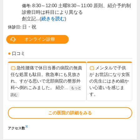
8:30～12:00 土曜8:30～11:00 原則、紹介予約制
備考:
診療日時は科目により異なる
創立記...(
続きを読む
)
日・祝
休診日:
オンライン診療
口コミ
急性腰痛で休日当番の病院の無責
メンタルで子供
任な処置も駄目。救急車にも見放さ
が お世話になり女医
れ、すがる思いで北部病院の整形外
の先生にはきめ細か
科へ倒れこみました。 紹介...
い心遣いを感じま
もっと
す。
読む
この医院の詳細をみる
※
アクセス数