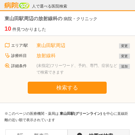
病院なび
人で選べる医院検索
東山田駅周辺の放射線科の
病院・クリニック
10
件見つかりました
東山田駅周辺
エリア/駅
変更
放射線科
診療科目
変更
(未指定)フリーワード、予約、専門、症状など
詳細条件
追加
で検索できます
検索する
※このページの医療機関・薬局は
東山田駅(グリーンライン)
を中心に直線距
離の近い順で表示されています