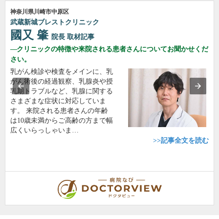
神奈川県川崎市中原区
武蔵新城ブレストクリニック
國又 肇
院長
取材記事
クリニックの特徴や来院される患者さんについてお聞かせくだ
さい。
乳がん検診や検査をメインに、乳
がん術後の経過観察、乳腺炎や授
乳期トラブルなど、乳腺に関する
さまざまな症状に対応していま
す。 来院される患者さんの年齢
は10歳未満からご高齢の方まで幅
広くいらっしゃいま…
>>記事全文を読む