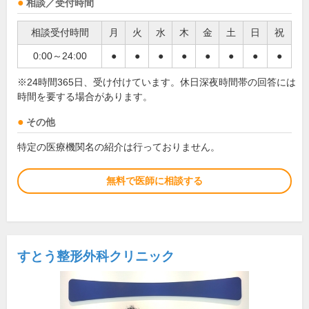
相談／受付時間
相談受付時間
月
火
水
木
金
土
日
祝
0:00～24:00
●
●
●
●
●
●
●
●
※24時間365日、受け付けています。休日深夜時間帯の回答には
時間を要する場合があります。
その他
特定の医療機関名の紹介は行っておりません。
無料で医師に相談する
すとう整形外科クリニック