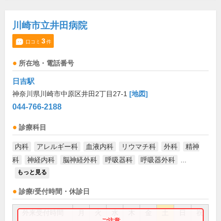
川崎市立井田病院
3
口コミ
件
所在地・電話番号
日吉駅
神奈川県川崎市中原区井田2丁目27-1
[地図]
044-766-2188
診療科目
内科
アレルギー科
血液内科
リウマチ科
外科
精神
科
神経内科
脳神経外科
呼吸器科
呼吸器外科
...
もっと見る
診療/受付時間・休診日
外来受付時間
月
火
水
木
金
土
日
祝