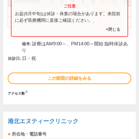
外来受付時間
月
火
水
木
金
土
日
祝
8:45～11:45
●
●
●
●
●
●
お盆(8月中旬)は休診・休業の場合があります。来院前
に必ず医療機関に直接ご確認ください。
13:00～16:45
●
●
●
●
●
×閉じる
診療はAM9:00～、PM14:00～開始 臨時休診あ
備考:
り
日・祝
休診日:
この医院の詳細をみる
※
アクセス数
港北エヌティークリニック
所在地・電話番号