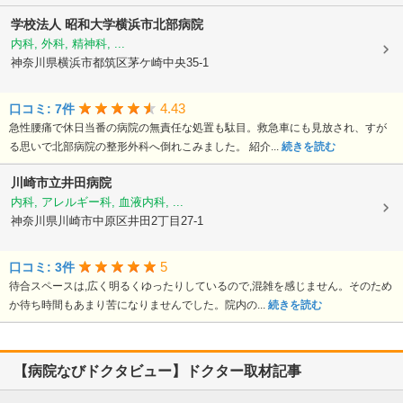
学校法人
昭和大学横浜市北部病院
内科, 外科, 精神科, ...
神奈川県横浜市都筑区茅ケ崎中央35-1
4.43
口コミ: 7件
急性腰痛で休日当番の病院の無責任な処置も駄目。救急車にも見放され、すが
る思いで北部病院の整形外科へ倒れこみました。 紹介...
続きを読む
川崎市立井田病院
内科, アレルギー科, 血液内科, ...
神奈川県川崎市中原区井田2丁目27-1
5
口コミ: 3件
待合スペースは,広く明るくゆったりしているので,混雑を感じません。そのため
か待ち時間もあまり苦になりませんでした。院内の...
続きを読む
【病院なびドクタビュー】ドクター取材記事