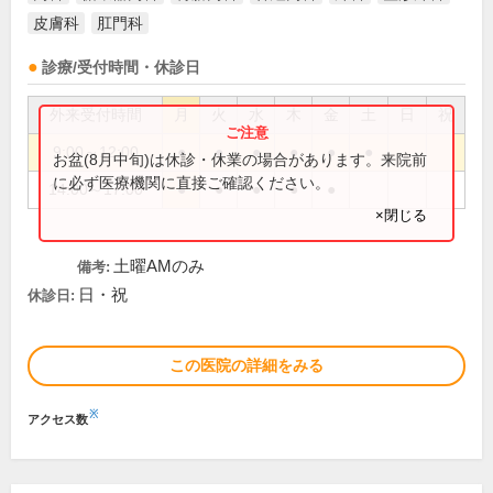
皮膚科
肛門科
診療/受付時間・休診日
外来受付時間
月
火
水
木
金
土
日
祝
9:00～12:00
●
●
●
●
●
●
お盆(8月中旬)は休診・休業の場合があります。来院前
に必ず医療機関に直接ご確認ください。
14:00～17:00
●
●
●
●
●
×閉じる
土曜AMのみ
備考:
日・祝
休診日:
この医院の詳細をみる
※
アクセス数