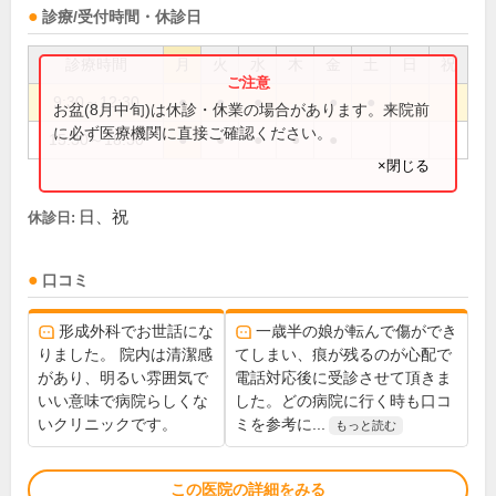
診療/受付時間・休診日
診療時間
月
火
水
木
金
土
日
祝
9:30～12:30
●
●
●
●
●
お盆(8月中旬)は休診・休業の場合があります。来院前
に必ず医療機関に直接ご確認ください。
15:30～18:30
●
●
●
●
●
×閉じる
日、祝
休診日:
口コミ
形成外科でお世話にな
一歳半の娘が転んで傷ができ
りました。 院内は清潔感
てしまい、痕が残るのが心配で
があり、明るい雰囲気で
電話対応後に受診させて頂きま
いい意味で病院らしくな
した。どの病院に行く時も口コ
いクリニックです。
ミを参考に...
もっと読む
この医院の詳細をみる