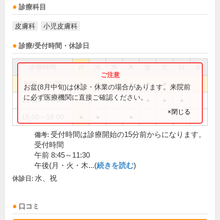
診療科目
皮膚科
小児皮膚科
診療/受付時間・休診日
診療時間
月
火
水
木
金
土
日
祝
9:00～11:30
●
●
●
●
●
●
お盆(8月中旬)は休診・休業の場合があります。来院前
に必ず医療機関に直接ご確認ください。
15:00～17:00
●
●
●
×閉じる
15:00～18:00
●
●
●
受付時間は診療開始の15分前からになります。
備考:
受付時間
午前 8:45～11:30
午後(月・火・木...(
続きを読む
)
水、祝
休診日:
口コミ