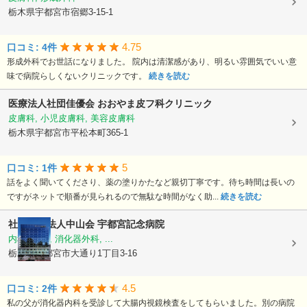
栃木県宇都宮市宿郷3-15-1
4.75
口コミ: 4件
形成外科でお世話になりました。 院内は清潔感があり、明るい雰囲気でいい意
味で病院らしくないクリニックです。
続きを読む
医療法人社団佳優会 おおやま皮フ科クリニック
皮膚科, 小児皮膚科, 美容皮膚科
栃木県宇都宮市平松本町365-1
5
口コミ: 1件
話をよく聞いてくださり、薬の塗りかたなど親切丁寧です。待ち時間は長いの
ですがネットで順番が見られるので無駄な時間がなく助...
続きを読む
社会医療法人中山会
宇都宮記念病院
内科, 外科, 消化器外科, ...
栃木県宇都宮市大通り1丁目3-16
4.5
口コミ: 2件
私の父が消化器内科を受診して大腸内視鏡検査をしてもらいました。別の病院