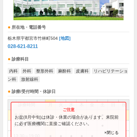
所在地・電話番号
栃木県宇都宮市竹林町504
[地図]
028-621-8211
診療科目
内科
外科
整形外科
麻酔科
皮膚科
リハビリテーショ
ン科
放射線科
診療/受付時間・休診日
診療時間
月
火
水
木
金
土
日
祝
8:45～12:00
●
●
●
●
●
●
お盆(8月中旬)は休診・休業の場合があります。来院前
に必ず医療機関に直接ご確認ください。
13:30～17:00
●
×閉じる
13:30～19:00
●
●
●
●
●