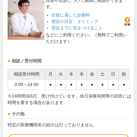
症状や受診について医師に相談ができま
す。
症状に適した診療科
受診の目安・タイミング
受診までに気をつけること
などにご利用ください。（無料でご利用い
ただけます）
相談／受付時間
相談受付時間
月
火
水
木
金
土
日
祝
0:00～24:00
●
●
●
●
●
●
●
●
※24時間365日、受け付けています。休日深夜時間帯の回答には
時間を要する場合があります。
その他
特定の医療機関名の紹介は行っておりません。