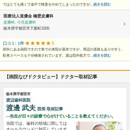
ではとても痛くて途中で検査をやめてしまったのですが...
続きを読む
医療法人道優会
橋壁皮膚科
皮膚科, 小児皮膚科
栃木県宇都宮市下栗町1505
5
口コミ: 1件
郊外にある病院ですので車での来院が基本ですが、周辺の道路も走りやすく、
駐車スペースも十分確保されています。薬は院外処方で...
続きを読む
【病院なびドクタビュー】ドクター取材記事
栃木県宇都宮市
渡辺歯科医院
渡邊 武夫
院長
取材記事
先生が日々の診療で心がけていることを教えてください。
当院では、歯科の領域に関しては
オールラウンドに対応しています