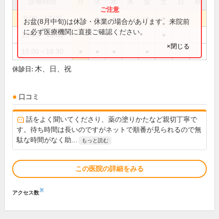
診療時間
月
火
水
木
金
土
日
祝
9:00～12:00
●
●
●
●
●
お盆(8月中旬)は休診・休業の場合があります。来院前
に必ず医療機関に直接ご確認ください。
15:00～18:00
●
×閉じる
15:00～18:30
●
●
●
●
木、日、祝
休診日:
口コミ
話をよく聞いてくださり、薬の塗りかたなど親切丁寧で
す。待ち時間は長いのですがネットで順番が見られるので無
駄な時間がなく助...
もっと読む
この医院の詳細をみる
※
アクセス数