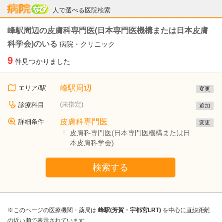
病院なび
人で選べる医院検索
峰駅周辺の皮膚科専門医(日本専門医機構または日本皮膚
科学会)のいる
病院・クリニック
9
件見つかりました
峰駅周辺
エリア/駅
変更
(未指定)
診療科目
追加
皮膚科専門医
詳細条件
変更
皮膚科専門医(日本専門医機構または日
本皮膚科学会)
検索する
※このページの医療機関・薬局は
峰駅(芳賀・宇都宮LRT)
を中心に直線距離
の近い順で表示されています