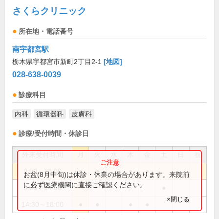
さくらクリニック
所在地・電話番号
南宇都宮駅
栃木県宇都宮市新町2丁目2-1
[地図]
028-638-0039
診療科目
内科
循環器科
皮膚科
診療/受付時間・休診日
外来受付時間
月
火
水
木
金
土
日
祝
9:00～13:00
●
●
●
●
お盆(8月中旬)は休診・休業の場合があります。来院前
に必ず医療機関に直接ご確認ください。
9:00～14:00
●
×閉じる
14:30～18:00
●
●
●
●