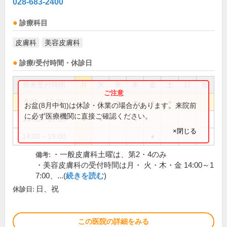
028-683-2400
診療科目
皮膚科
美容皮膚科
診療/受付時間・休診日
外来受付時間
月
火
水
木
金
土
日
祝
9:00～12:30
●
●
●
●
●
●
お盆(8月中旬)は休診・休業の場合があります。来院前
に必ず医療機関に直接ご確認ください。
14:00～17:00
●
●
●
×閉じる
14:00～19:00
●
・一般皮膚科土曜は、第2・4のみ
備考:
・美容皮膚科の受付時間は月・ 火・木・金 14:00～1
7:00、...(
続きを読む
)
日、祝
休診日:
この医院の詳細をみる