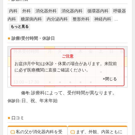
内科
外科
消化器外科
消化器内科
循環器内科
呼吸器
内科
糖尿病内科
内分泌内科
整形外科
神経内科
...
もっと見る
診療/受付時間・休診日
外来受付時間
月
火
水
木
金
土
日
祝
8:00～11:00
●
●
●
●
●
お盆(8月中旬)は休診・休業の場合があります。来院前
に必ず医療機関に直接ご確認ください。
8:00～12:00
●
×閉じる
13:00～17:30
●
●
●
●
●
診療科によって、受付時間が異なります。
備考:
日、祝、年末年始
休診日:
口コミ
私の父が消化器内科を受
まず、外観、内装ともに