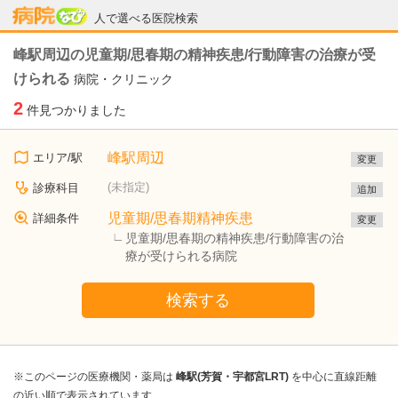
病院なび
人で選べる医院検索
峰駅周辺の児童期/思春期の精神疾患/行動障害の治療が受
けられる
病院・クリニック
2
件見つかりました
峰駅周辺
エリア/駅
変更
(未指定)
診療科目
追加
児童期/思春期精神疾患
詳細条件
変更
児童期/思春期の精神疾患/行動障害の治
療が受けられる病院
検索する
※このページの医療機関・薬局は
峰駅(芳賀・宇都宮LRT)
を中心に直線距離
の近い順で表示されています