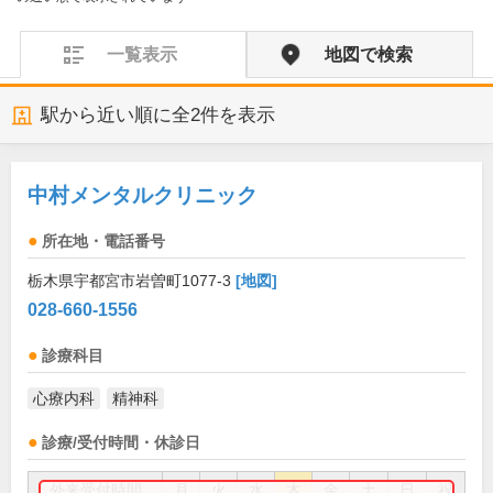
一覧表示
地図で検索
駅から近い順に全
2
件を表示
中村メンタルクリニック
所在地・電話番号
栃木県宇都宮市岩曽町1077-3
[地図]
028-660-1556
診療科目
心療内科
精神科
診療/受付時間・休診日
外来受付時間
月
火
水
木
金
土
日
祝