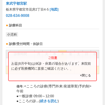
東武宇都宮駅
栃木県宇都宮市花房2丁目4-5
[地図]
028-634-9008
診療科目
小児科
診療/受付時間・休診日
診療時間
月
火
水
木
金
土
日
祝
9:00～12:00
●
●
●
●
●
●
お盆(8月中旬)は休診・休業の場合があります。来院前
に必ず医療機関に直接ご確認ください。
15:00～18:00
●
●
●
●
×閉じる
<こころの診療(専門外来:発達障害)予約制>
備考:
午前
●一般診療 09:00～12:00
●こころの診...(
続きを読む
)