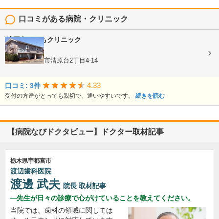
口コミがある病院・クリニック
清原台こどもクリニック
内科, 小児科
栃木県宇都宮市清原台2丁目4-14
4.33
口コミ: 3件
受付の方達がとっても親切で、通いやすいです。
続きを読む
【病院なびドクタビュー】ドクター取材記事
栃木県宇都宮市
渡辺歯科医院
渡邊 武夫
院長
取材記事
先生が日々の診療で心がけていることを教えてください。
当院では、歯科の領域に関しては