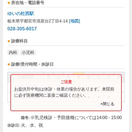
所在地・電話番号
ゆいの杜西駅
栃木県宇都宮市清原台2丁目4-14
[地図]
028-305-6017
診療科目
内科
小児科
診療/受付時間・休診日
診療時間
月
火
水
木
金
土
日
祝
9:00～11:30
●
●
●
●
●
お盆(8月中旬)は休診・休業の場合があります。来院前
に必ず医療機関に直接ご確認ください。
15:00～17:30
●
●
●
●
●
×閉じる
※乳児検診・予防接種については14:00 - 15:00
備考:
火、水、祝
休診日: