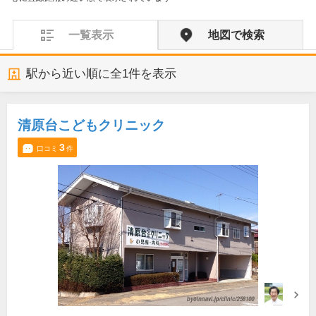
一覧表示
地図で検索
駅から近い順に全
1
件を表示
清原台こどもクリニック
3
口コミ
件