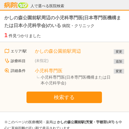
病院なび
人で選べる医院検索
かしの森公園前駅周辺の小児科専門医(日本専門医機構ま
たは日本小児科学会)のいる
病院・クリニック
1
件見つかりました
かしの森公園前駅周辺
エリア/駅
変更
(未指定)
診療科目
追加
小児科専門医
詳細条件
変更
小児科専門医(日本専門医機構または日
本小児科学会)
検索する
※このページの医療機関・薬局は
かしの森公園前駅(芳賀・宇都宮LRT)
を中
心に直線距離の近い順で表示されています