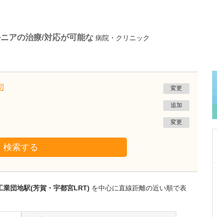
ニアの治療/対応が可能な
病院・クリニック
辺
変更
追加
変更
検索する
栃木県宇都宮市
渡辺歯科医院
業団地駅(芳賀・宇都宮LRT)
を中心に直線距離の近い順で表
渡邊 武夫
院長
取材記事
先生が日々の診療で心がけていることを教えて