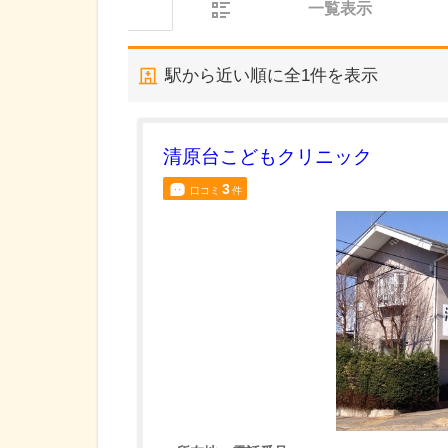
一覧表示
駅から近い順に全
1
件を表示
清原台こどもクリニック
3
口コミ
件