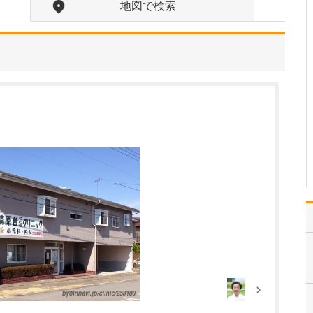
ください。
地図で検索
当院では、歯科の領域に
関してはオールラウンド
に対応していますが、ど
のような治療を行う場合
でも、常に「患者さんの
立場に立つこと」を大切
にしています。私自身、
病院を受診した際に「こ
うしてくれたらうれしい
な…
>>記事全文を読む