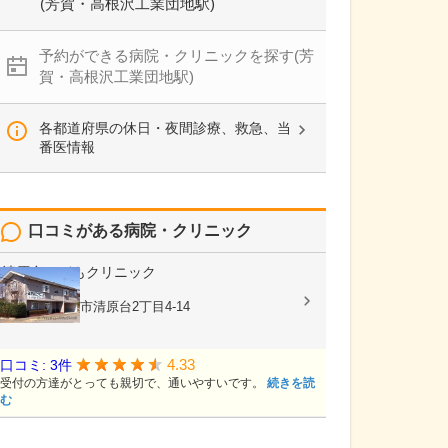
(芳賀・高根沢工業団地駅)
予約ができる病院・クリニックを探す(芳
賀・高根沢工業団地駅)
各都道府県の休日・夜間診療、救急、当
番医情報
口コミがある病院・クリニック
清原台こどもクリニック
内科, 小児科
栃木県宇都宮市清原台2丁目4-14
4.33
口コミ: 3件
受付の方達がとっても親切で、通いやすいです。
続きを読
む