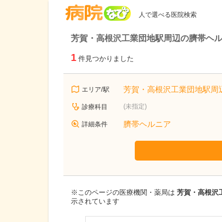
病院なび
人で選べる医院検索
芳賀・高根沢工業団地駅周辺の臍帯ヘル
1
件見つかりました
芳賀・高根沢工業団地駅周
エリア/駅
(未指定)
診療科目
臍帯ヘルニア
詳細条件
※このページの医療機関・薬局は
芳賀・高根沢工
示されています