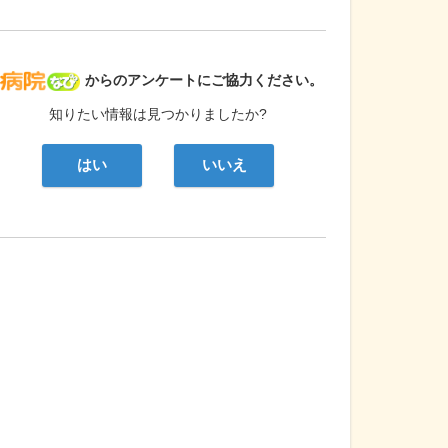
病院なび
からのアンケートにご協力ください。
知りたい情報は見つかりましたか?
はい
いいえ