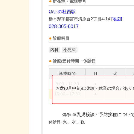
所在地・電話番号
ゆいの杜西駅
栃木県宇都宮市清原台2丁目4-14
[地図]
028-305-6017
診療科目
内科
小児科
診療/受付時間・休診日
診療時間
月
火
9:00～11:30
●
お盆(8月中旬)は休診・休業の場合があ
15:00～17:30
●
※乳児検診・予防接種については14:
備考:
火、水、祝
休診日: