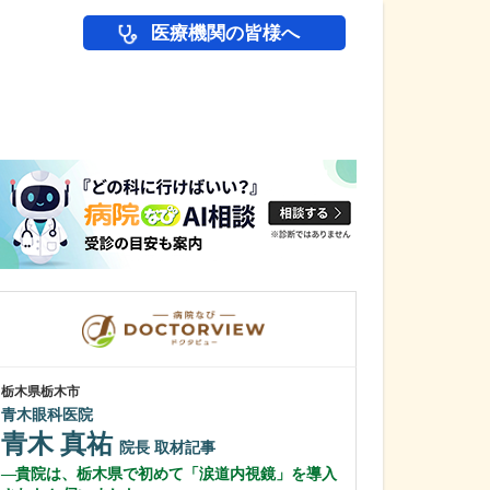
医療機関の皆様へ
医師(ドクター)の
栃木県栃木市
栃木県大田原市
青木眼科医院
さいとうハート&
齋藤 淳一
青木 真祐
院長
取材記事
齋藤 暁美
貴院は、栃木県で初めて「涙道内視鏡」を導入