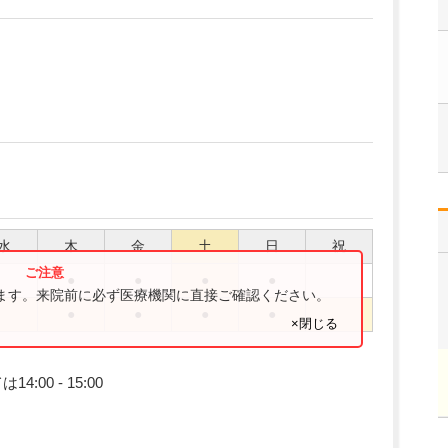
水
木
金
土
日
祝
●
●
●
●
ります。来院前に必ず医療機関に直接ご確認ください。
●
●
●
●
×閉じる
00 - 15:00