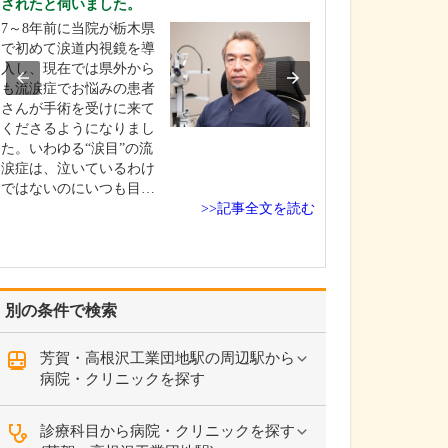
されたと伺いました。
日々の診療で大
7～8年前に当院が栃木県
大切にしている
で初めて涙道内視鏡を導
「的確な診断」
入し、現在では県外から
かな治療」です
も流涙症でお悩みの患者
ら検査まで丁寧
さんが手術を受けに来て
その情報を専門
くださるようになりまし
しっかり解析し
た。いわゆる“涙目”の流
結びつける。医
涙症は、泣いているわけ
て1年目のときに
ではないのにいつも目…
な診断なくして
>>記事全文を読む
療…
別の条件で検索
芳賀・高根沢工業団地駅の周辺駅から
病院・クリニックを探す
診療科目から病院・クリニックを探す