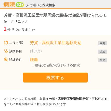
病院なび
人で選べる医院検索
芳賀・高根沢工業団地駅周辺の腰痛の治療が受けられる
病
院・クリニック
1
件見つかりました
芳賀・高根沢工業団地駅周辺
エリア/駅
変更
(未指定)
診療科目
追加
腰痛
詳細条件
変更
腰痛の治療が受けられる病院
検索する
※このページの医療機関・薬局は
芳賀・高根沢工業団地駅(芳賀・宇都宮LRT)
を中心に直線距離の近い順で表示されています