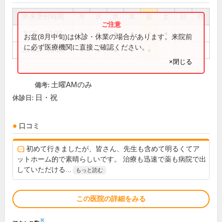
外来受付時間
月
火
水
木
金
土
日
祝
9:00～12:30
●
●
●
●
●
●
お盆(8月中旬)は休診・休業の場合があります。来院前
に必ず医療機関に直接ご確認ください。
14:00～18:30
●
●
●
●
●
×閉じる
土曜AMのみ
備考:
日・祝
休診日:
口コミ
初めて行きましたが、皆さん、先生も含めて明るくてア
ットホーム的で素晴らしいです。 治療も迅速で薬も病院で出
していただける...
もっと読む
この医院の詳細をみる
※