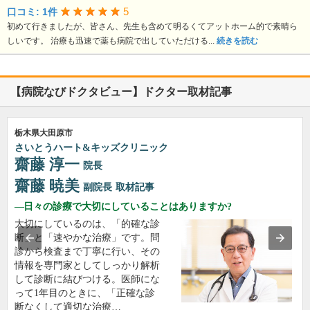
5
口コミ: 1件
初めて行きましたが、皆さん、先生も含めて明るくてアットホーム的で素晴ら
しいです。 治療も迅速で薬も病院で出していただける...
続きを読む
【病院なびドクタビュー】ドクター取材記事
栃木県大田原市
さいとうハート&キッズクリニック
齋藤 淳一
院長
齋藤 暁美
副院長
取材記事
日々の診療で大切にしていることはありますか?
大切にしているのは、「的確な診
断」と「速やかな治療」です。問
診から検査まで丁寧に行い、その
情報を専門家としてしっかり解析
して診断に結びつける。医師にな
って1年目のときに、「正確な診
断なくして適切な治療…