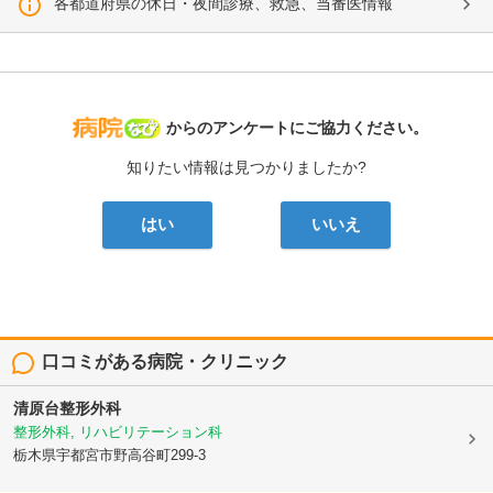
各都道府県の休日・夜間診療、救急、当番医情報
病院なび
からのアンケートにご協力ください。
知りたい情報は見つかりましたか?
はい
いいえ
口コミがある病院・クリニック
清原台整形外科
整形外科, リハビリテーション科
栃木県宇都宮市野高谷町299-3