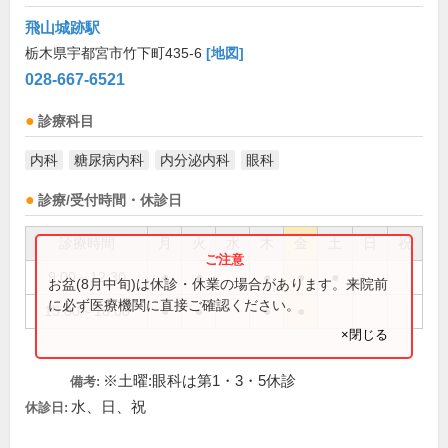
飛山城跡駅
栃木県宇都宮市竹下町435-6
[地図]
028-667-6521
診療科目
内科
糖尿病内科
内分泌内科
眼科
診療/受付時間・休診日
診療時間
月
火
水
木
金
土
日
祝
9:00～12:30
●
●
●
●
●
お盆(8月中旬)は休診・休業の場合があります。来院前
に必ず医療機関に直接ご確認ください。
15:00～18:00
●
●
●
●
×閉じる
※土曜:眼科は第1・3・5休診
備考:
水、日、祝
休診日: