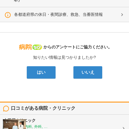
各都道府県の休日・夜間診療、救急、当番医情報
病院なび
からのアンケートにご協力ください。
知りたい情報は見つかりましたか?
はい
いいえ
口コミがある病院・クリニック
大田屋クリニック
内科, 循環器内科, 外科, ...