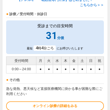
こちらから＞＞
診療／受付時間・休診日
受診までの目安時間
31
分後
4
4
時
分ごろ
最短
にお呼びいたします
受付時間
月
火
水
木
金
土
日
祝
0:00～24:00
●
●
●
●
●
●
●
●
その他
急な発熱、悪天候など直接医療機関に掛かる事が困難な際にご
利用ください
オンライン診療の詳細をみる