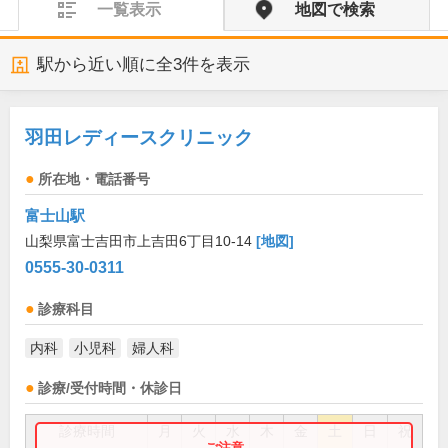
一覧表示
地図で検索
駅から近い順に全
3
件を表示
羽田レディースクリニック
所在地・電話番号
富士山駅
山梨県富士吉田市上吉田6丁目10-14
[地図]
0555-30-0311
診療科目
内科
小児科
婦人科
診療/受付時間・休診日
診療時間
月
火
水
木
金
土
日
祝