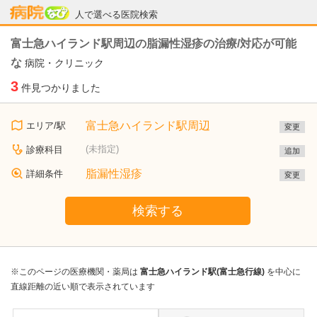
病院なび
人で選べる医院検索
富士急ハイランド駅周辺の脂漏性湿疹の治療/対応が可能
な
病院・クリニック
3
件見つかりました
富士急ハイランド駅周辺
エリア/駅
変更
(未指定)
診療科目
追加
脂漏性湿疹
詳細条件
変更
検索する
※このページの医療機関・薬局は
富士急ハイランド駅(富士急行線)
を中心に
直線距離の近い順で表示されています