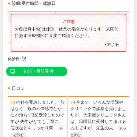
診療/受付時間・休診日
外来受付時間
月
火
水
木
金
土
日
祝
8:30～12:00
●
●
●
●
●
●
●
お盆(8月中旬)は休診・休業の場合があります。来院前
に必ず医療機関に直接ご確認ください。
13:00～16:00
●
●
×閉じる
14:30～18:00
●
●
●
●
祝
休診日:
初診・再診受付
口コミ
内科を受診しました。 熱
今まで、いろんな病院や
はなく、喉の不快感でなか
クリニックで診察を受けまし
なか治らず3回受診したので
たが、大田屋クリニックさん
すが 先生がとても丁寧に、
は、日曜日に受付して頂ける
症状などをしっかり聞...
のもですが、先生の人...
も
もっ
っと読む
と読む