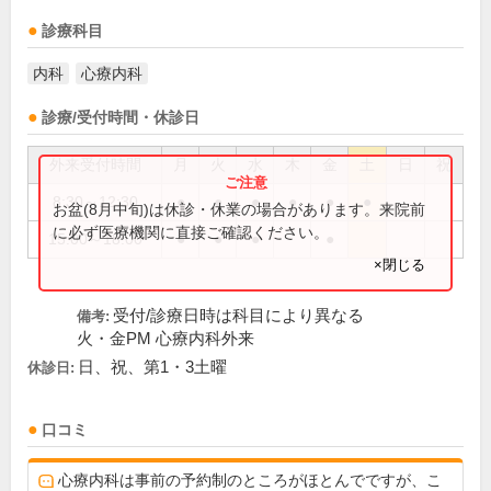
診療科目
内科
心療内科
診療/受付時間・休診日
外来受付時間
月
火
水
木
金
土
日
祝
8:30～12:30
●
●
●
●
●
●
お盆(8月中旬)は休診・休業の場合があります。来院前
に必ず医療機関に直接ご確認ください。
15:00～18:00
●
●
●
●
×閉じる
受付/診療日時は科目により異なる
備考:
火・金PM 心療内科外来
日、祝、第1・3土曜
休診日:
口コミ
心療内科は事前の予約制のところがほとんでですが、こ