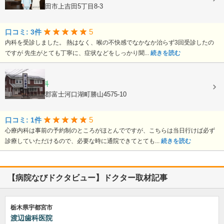
山梨県富士吉田市上吉田5丁目8-3
5
口コミ: 3件
内科を受診しました。 熱はなく、喉の不快感でなかなか治らず3回受診したの
ですが 先生がとても丁寧に、症状などをしっかり聞...
続きを読む
勝山診療所
内科, 心療内科
山梨県南都留郡富士河口湖町勝山4575-10
5
口コミ: 1件
心療内科は事前の予約制のところがほとんでですが、こちらは当日行けば必ず
診療していただけるので、必要な時に通院できてとても...
続きを読む
【病院なびドクタビュー】ドクター取材記事
栃木県宇都宮市
渡辺歯科医院