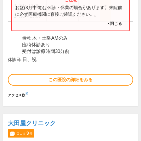
8:30～13:00
●
●
●
●
●
●
お盆(8月中旬)は休診・休業の場合があります。来院前
に必ず医療機関に直接ご確認ください。
14:30～19:00
●
●
●
●
×閉じる
木・土曜AMのみ
備考:
臨時休診あり
受付は診療時間30分前
日、祝
休診日:
この医院の詳細をみる
※
アクセス数
大田屋クリニック
3
口コミ
件