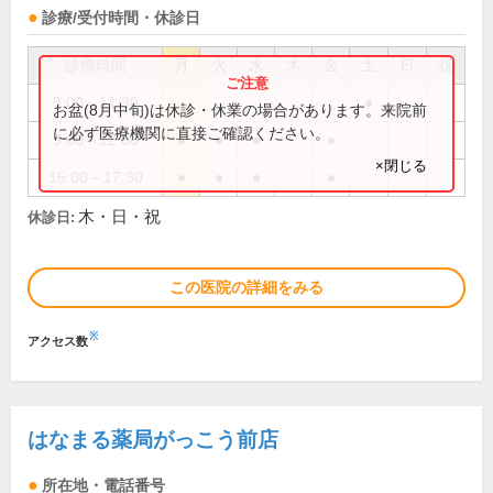
診療/受付時間・休診日
診療時間
月
火
水
木
金
土
日
祝
9:00～11:30
●
お盆(8月中旬)は休診・休業の場合があります。来院前
に必ず医療機関に直接ご確認ください。
9:00～12:00
●
●
●
●
×閉じる
15:00～17:30
●
●
●
●
木・日・祝
休診日:
この医院の詳細をみる
※
アクセス数
はなまる薬局がっこう前店
所在地・電話番号