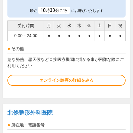
18
33
時
分ごろ
最短
にお呼びいたします
受付時間
月
火
水
木
金
土
日
祝
0:00～24:00
●
●
●
●
●
●
●
●
その他
急な発熱、悪天候など直接医療機関に掛かる事が困難な際にご
利用ください
オンライン診療の詳細をみる
北條整形外科医院
所在地・電話番号