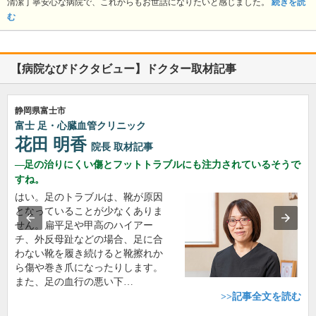
清潔丁寧安心な病院で、これからもお世話になりたいと感じました。
続きを読
む
【病院なびドクタビュー】ドクター取材記事
静岡県富士市
富士 足・心臓血管クリニック
花田 明香
院長
取材記事
足の治りにくい傷とフットトラブルにも注力されているそうで
すね。
はい。足のトラブルは、靴が原因
となっていることが少なくありま
せん。扁平足や甲高のハイアー
チ、外反母趾などの場合、足に合
わない靴を履き続けると靴擦れか
ら傷や巻き爪になったりします。
また、足の血行の悪い下…
>>記事全文を読む