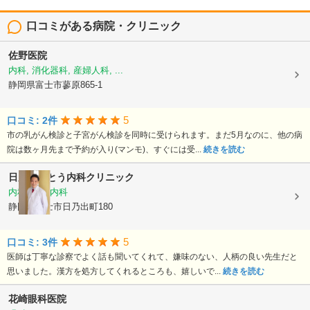
口コミがある病院・クリニック
佐野医院
内科, 消化器科, 産婦人科, ...
静岡県富士市蓼原865-1
5
口コミ: 2件
市の乳がん検診と子宮がん検診を同時に受けられます。まだ5月なのに、他の病
院は数ヶ月先まで予約が入り(マンモ)、すぐには受...
続きを読む
日乃出ごとう内科クリニック
内科, 腎臓内科
静岡県富士市日乃出町180
5
口コミ: 3件
医師は丁寧な診察でよく話も聞いてくれて、嫌味のない、人柄の良い先生だと
思いました。漢方を処方してくれるところも、嬉しいで...
続きを読む
花崎眼科医院