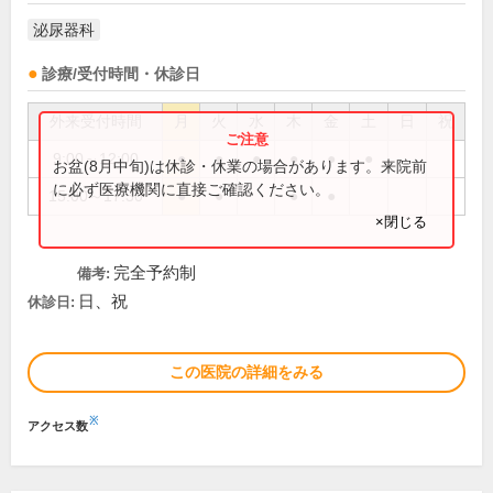
泌尿器科
診療/受付時間・休診日
外来受付時間
月
火
水
木
金
土
日
祝
9:00～12:00
●
●
●
●
●
●
お盆(8月中旬)は休診・休業の場合があります。来院前
に必ず医療機関に直接ご確認ください。
15:00～17:30
●
●
●
●
×閉じる
完全予約制
備考:
日、祝
休診日:
この医院の詳細をみる
※
アクセス数