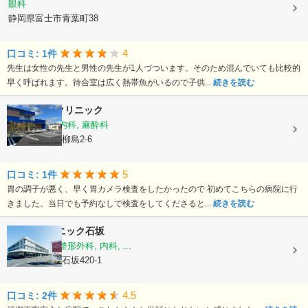
眼科
静岡県富士市青葉町38
4
口コミ: 1件
先生は女性の先生と男性の先生が1人づついます。そのため混んでいても比較的
早く呼ばれます。待合室は広く熱帯魚がいるので子供...
続きを読む
Tomohikoクリニック
外科, 消化器内科, 麻酔科
静岡県富士市柳島2-6
5
口コミ: 1件
胃の調子が悪く、早く胃カメラ検査をしたかったので 初めてこちらの病院に行
きました。当日でも予約なしで検査をしてくださると...
続きを読む
ももはクリニック石坂
脳神経外科, 整形外科, 内科, ...
静岡県富士市石坂420-1
4.5
口コミ: 2件