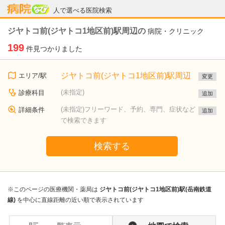
病院なび
人で選べる医院検索
ジヤトコ前(ジヤトコ1地区前)駅周辺の
病院・クリニック
199
件見つかりました
ジヤトコ前(ジヤトコ1地区前)駅周辺
エリア/駅
変更
(未指定)
診療科目
追加
(未指定)フリーワード、予約、専門、症状など
詳細条件
追加
で検索できます
検索する
※このページの医療機関・薬局は
ジヤトコ前(ジヤトコ1地区前)駅(岳南鉄道
線)
を中心に直線距離の近い順で表示されています