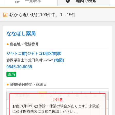
一覧表示
地図で検索
駅から近い順に
199
件中、
1～15件
ななほし薬局
所在地・電話番号
ジヤトコ前(ジヤトコ1地区前)駅
静岡県富士市荒田島町9-26-2
[地図]
0545-30-8035
薬局
診療/受付時間・休診日
営業時間
月
火
水
木
金
土
日
祝
9:00～13:00
●
●
お盆(8月中旬)は休診・休業の場合があります。来院前
に必ず医療機関に直接ご確認ください。
9:00～18:00
●
●
●
●