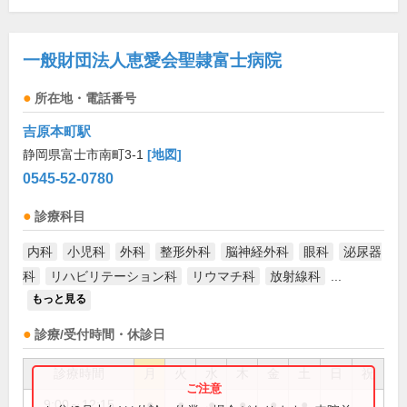
一般財団法人恵愛会聖隷富士病院
所在地・電話番号
吉原本町駅
静岡県富士市南町3-1
[地図]
0545-52-0780
診療科目
内科
小児科
外科
整形外科
脳神経外科
眼科
泌尿器
科
リハビリテーション科
リウマチ科
放射線科
...
もっと見る
診療/受付時間・休診日
診療時間
月
火
水
木
金
土
日
祝
9:00～12:15
●
●
●
●
●
●