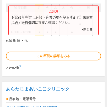
診療時間
月
火
水
木
金
土
日
祝
9:00～12:00
●
●
●
●
●
●
お盆(8月中旬)は休診・休業の場合があります。来院前
に必ず医療機関に直接ご確認ください。
12:00～14:00
●
×閉じる
15:00～18:30
●
●
●
●
日・祝
休診日:
この医院の詳細をみる
※
アクセス数
あらたじまあいここクリニック
所在地・電話番号