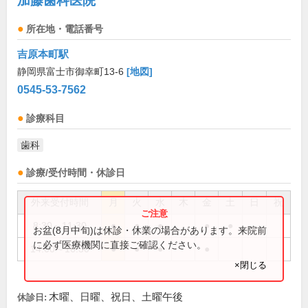
加藤歯科医院
所在地・電話番号
吉原本町駅
静岡県富士市御幸町13-6
[地図]
0545-53-7562
診療科目
歯科
診療/受付時間・休診日
外来受付時間
月
火
水
木
金
土
日
祝
8:30～11:30
●
●
●
●
●
お盆(8月中旬)は休診・休業の場合があります。来院前
に必ず医療機関に直接ご確認ください。
14:00～16:30
●
●
●
●
×閉じる
木曜、日曜、祝日、土曜午後
休診日: