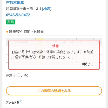
吉原本町駅
静岡県富士市吉原1-3-4
[地図]
0545-52-0472
薬局
診療/受付時間・休診日
営業時間
月
火
水
木
金
土
日
祝
9:00～13:30
●
●
●
●
●
●
お盆(8月中旬)は休診・休業の場合があります。来院前
に必ず医療機関に直接ご確認ください。
13:30～18:00
●
●
●
●
●
×閉じる
日、祝
休業日:
この医院の詳細をみる
※
アクセス数