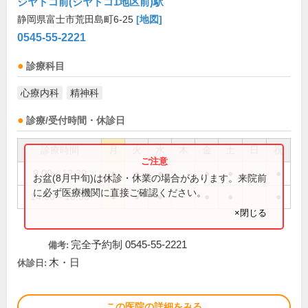
ジヤトコ前(ジヤトコ1地区前)駅
静岡県富士市荒田島町6-25
[地図]
0545-55-2221
診療科目
心療内科
精神科
診療/受付時間・休診日
診療時間
月
火
水
木
金
土
日
祝
9:00～12:30
●
●
●
●
●
●
お盆(8月中旬)は休診・休業の場合があります。来院前
に必ず医療機関に直接ご確認ください。
14:00～18:30
●
●
●
●
●
●
×閉じる
完全予約制 0545-55-2221
備考:
木・日
休診日:
この医院の詳細をみる