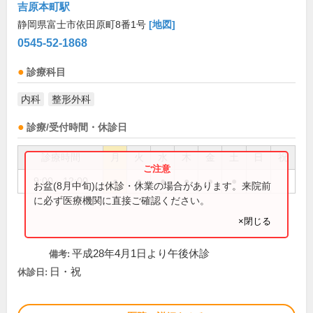
吉原本町駅
静岡県富士市依田原町8番1号
[地図]
0545-52-1868
診療科目
内科
整形外科
診療/受付時間・休診日
診療時間
月
火
水
木
金
土
日
祝
9:00～12:00
●
●
●
●
●
●
お盆(8月中旬)は休診・休業の場合があります。来院前
に必ず医療機関に直接ご確認ください。
×閉じる
平成28年4月1日より午後休診
備考:
日・祝
休診日: