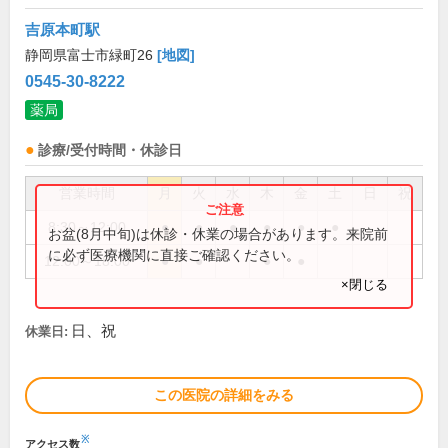
吉原本町駅
静岡県富士市緑町26
[地図]
0545-30-8222
薬局
診療/受付時間・休診日
営業時間
月
火
水
木
金
土
日
祝
8:30～12:00
●
●
●
●
●
●
お盆(8月中旬)は休診・休業の場合があります。来院前
に必ず医療機関に直接ご確認ください。
12:00～18:00
●
●
●
●
×閉じる
日、祝
休業日:
この医院の詳細をみる
※
アクセス数