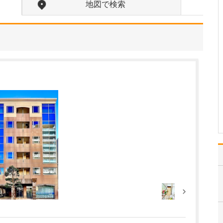
うですね。
地図で検索
専門的な検査から診断・
治療までを院内で一貫し
て行える体制を整えてい
ます。具体的には、CT検
査、レントゲン透視検
査、膀胱鏡検査、超音波
(エコー)検査、尿流量測
定、血液検査、尿検査(定
性・沈査)など、診断…
>>記事全文を読む