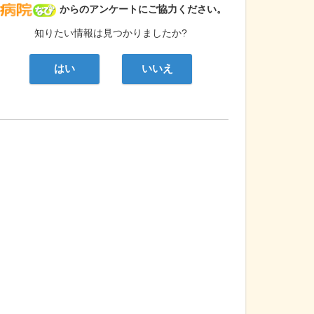
病院なび
からのアンケートにご協力ください。
知りたい情報は見つかりましたか?
はい
いいえ