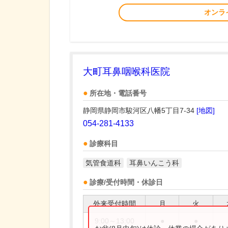
オンラ
大町耳鼻咽喉科医院
所在地・電話番号
静岡県静岡市駿河区八幡5丁目7-34
[地図]
054-281-4133
診療科目
気管食道科
耳鼻いんこう科
診療/受付時間・休診日
外来受付時間
月
火
9:00～13:00
●
●