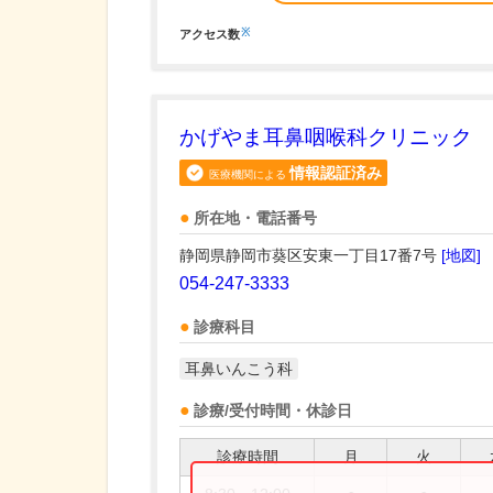
※
アクセス数
かげやま耳鼻咽喉科クリニック
情報認証済み
医療機関による
所在地・電話番号
静岡県静岡市葵区安東一丁目17番7号
[地図]
054-247-3333
診療科目
耳鼻いんこう科
診療/受付時間・休診日
診療時間
月
火