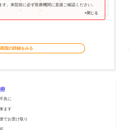
●
●
●
ります。来院前に必ず医療機関に直接ご確認ください。
●
●
×閉じる
の医院の詳細をみる
療
不良に
来ます
便でお受け取り
可