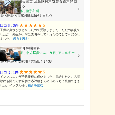
医療法人社団天眞堂
耳鼻咽喉科気管食道科静岡
ENTクリニック
耳鼻いんこう科, 整形外科
静岡県静岡市駿河区登呂4丁目13-9
5
口コミ: 3件
子供の鼻水がひどかったので受診しました。ただの鼻炎で
したが、先生が丁寧に説明をしてくれたのでとても安心し
ました。
続きを読む
宝クリニック耳鼻咽喉科
耳鼻いんこう科, 小児耳鼻いんこう科, アレルギー
科
静岡県静岡市駿河区東新田4-17-38
5
口コミ: 1件
インフルエンザ予防接種に伺いました。電話したところ初
診にも関わらず親切に応対頂きその日のうちに接種できま
した。インフル接...
続きを読む