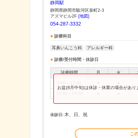
静岡駅
静岡県静岡市駿河区泉町2-3
アズマビル2F
[地図]
054-287-3332
診療科目
耳鼻いんこう科
アレルギー科
診療/受付時間・休診日
診療時間
月
火
9:00～12:00
●
●
お盆(8月中旬)は休診・休業の場合があ
14:30～18:00
●
●
木、日、祝
休診日:
こ