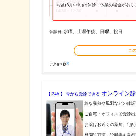
8:30～12:00
●
●
お盆(8月中旬)は休診・休業の場合があ
14:30～17:30
●
●
水曜、土曜午後、日曜、祝日
休診日:
こ
※
アクセス数
オンライン診
【 24h 】 今から受診できる
急な発熱や風邪などの体調
ご自宅・オフィスで受診出
お薬はお近くの薬局、宅配
登園許可証・診断書も発行