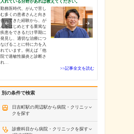
入れている分野があれば教えてください。
れているそうで
勤務医時代、がんで苦し
はい。足のトラ
む多くの患者さんと向き
靴が原因となっ
合ってきた経験から、が
とが少なくあり
んをはじめとする重篤な
扁平足や甲高の
疾患をできるだけ早期に
チ、外反母趾な
発見し、適切な治療につ
合、足に合わな
なげることに特に力を入
き続けると靴擦
れています。例えば「他
や巻き爪になっ
院で過敏性腸炎と診断さ
す。また、足の
れ…
い下…
>>記事全文を読む
別の条件で検索
日吉町駅の周辺駅から病院・クリニッ
クを探す
診療科目から病院・クリニックを探す