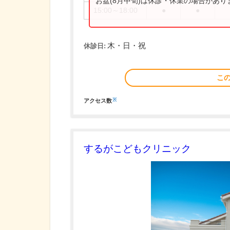
お盆(8月中旬)は休診・休業の場合があ
15:00～18:00
●
●
木・日・祝
休診日:
こ
※
アクセス数
するがこどもクリニック