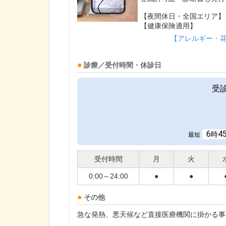
【夜間休日・全国エリア】
【健康保険適用】
【アレルギー・
診療／受付時間・休診日
受
6
4
時
最短
受付時間
月
火
0:00～24:00
●
●
その他
急な発熱、悪天候など直接医療機関に掛かる事