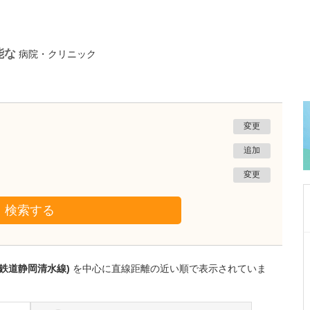
能な
病院・クリニック
変更
追加
変更
検索する
神奈川県横浜市港北区
綱島公園坂クリニック
岡鉄道静岡清水線)
を中心に直線距離の近い順で表示されていま
清水 俊洋
院長
取材記事
貴院は総合病院並みの検査体制が整っているそ