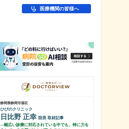
医療機関の皆様へ
医師(ドクター)の
静岡県静岡市葵区
静岡県富士市
ひびのクリニック
富士 足・心臓血
日比野 正幸
花田 明香
院長
取材記事
幅広い診療に対応されている中でも、特に力を
足の治りにくい