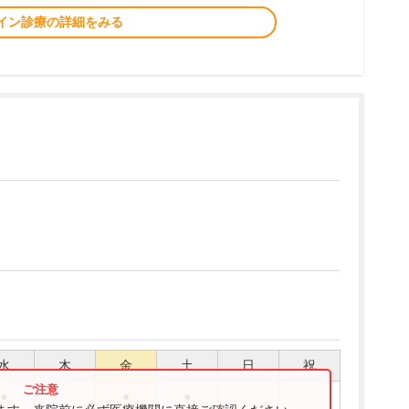
イン診療の詳細をみる
水
木
金
土
日
祝
●
●
●