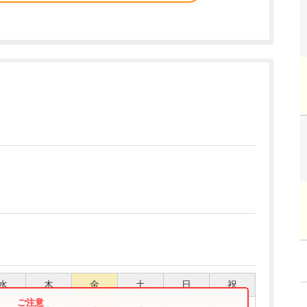
水
木
金
土
日
祝