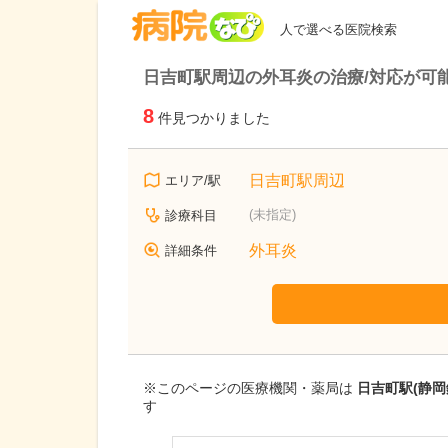
病院なび
人で選べる医院検索
日吉町駅周辺の外耳炎の治療/対応が可
8
件見つかりました
日吉町駅周辺
エリア/駅
(未指定)
診療科目
外耳炎
詳細条件
※このページの医療機関・薬局は
日吉町駅(静
す