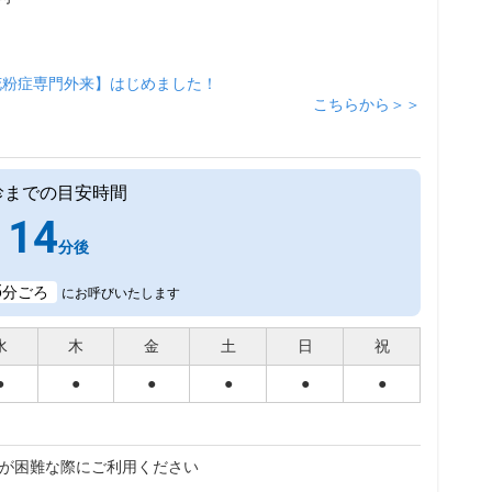
花粉症専門外来】はじめました！
こちらから＞＞
診までの目安時間
14
分後
5
分ごろ
にお呼びいたします
水
木
金
土
日
祝
●
●
●
●
●
●
が困難な際にご利用ください