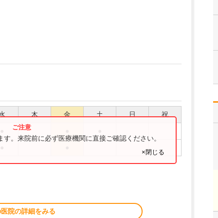
水
木
金
土
日
祝
●
●
●
ります。来院前に必ず医療機関に直接ご確認ください。
●
●
×閉じる
の医院の詳細をみる