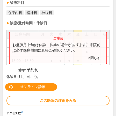
診療科目
心療内科
精神科
神経科
診療/受付時間・休診日
診療時間
月
火
水
木
金
土
日
祝
9:00～12:30
●
●
●
●
●
お盆(8月中旬)は休診・休業の場合があります。来院前
に必ず医療機関に直接ご確認ください。
14:00～17:00
●
×閉じる
15:00～18:30
●
●
●
●
予約制
備考:
月、日、祝
休診日:
オンライン診療
この医院の詳細をみる
※
アクセス数