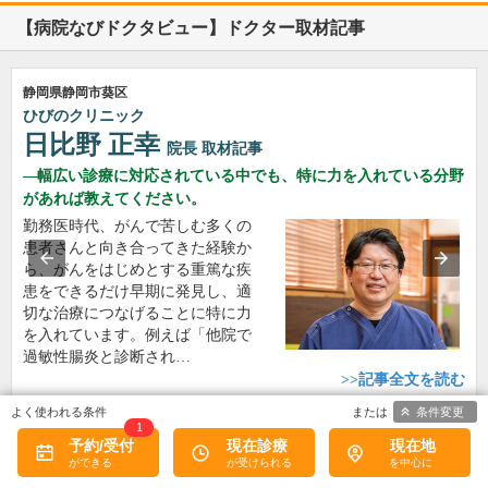
【病院なびドクタビュー】ドクター取材記事
静岡県静岡市葵区
ひびのクリニック
日比野 正幸
院長
取材記事
幅広い診療に対応されている中でも、特に力を入れている分野
があれば教えてください。
勤務医時代、がんで苦しむ多くの
患者さんと向き合ってきた経験か
ら、がんをはじめとする重篤な疾
患をできるだけ早期に発見し、適
切な治療につなげることに特に力
を入れています。例えば「他院で
過敏性腸炎と診断され…
>>記事全文を読む
条件変更
1
予約/受付
現在診療
現在地