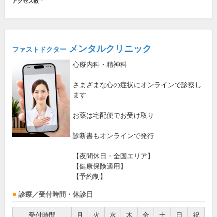
アクセス数
メンタルクリニック
ファストドクター
心療内科・精神科
さまざまな心の症状にオンラインで診察し
ます
お薬は宅配便でお受け取り
診断書もオンラインで発行
【夜間休日・全国エリア】
【健康保険適用】
【予約制】
診療／受付時間・休診日
受付時間
月
火
水
木
金
土
日
祝