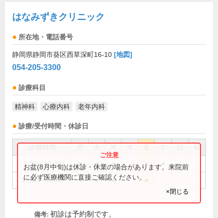
はなみずきクリニック
所在地・電話番号
静岡県静岡市葵区西草深町16-10
[地図]
054-205-3300
診療科目
精神科
心療内科
老年内科
診療/受付時間・休診日
診療時間
月
火
水
木
金
土
日
祝
9:00～12:30
●
●
●
●
●
お盆(8月中旬)は休診・休業の場合があります。来院前
に必ず医療機関に直接ご確認ください。
15:00～18:30
●
●
●
●
×閉じる
初診は予約制です。
備考: