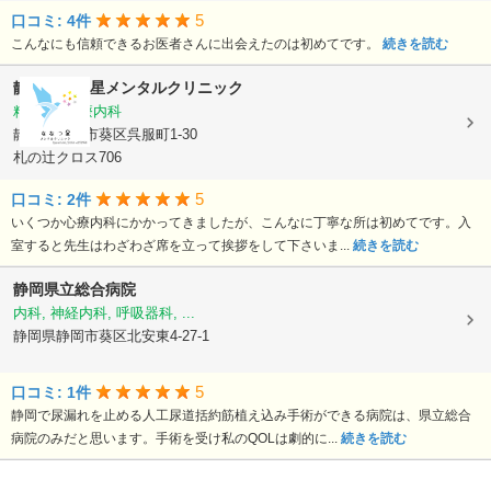
5
口コミ: 4件
こんなにも信頼できるお医者さんに出会えたのは初めてです。
続きを読む
静岡ななつ星メンタルクリニック
精神科, 心療内科
静岡県静岡市葵区呉服町1-30
札の辻クロス706
5
口コミ: 2件
いくつか心療内科にかかってきましたが、こんなに丁寧な所は初めてです。入
室すると先生はわざわざ席を立って挨拶をして下さいま...
続きを読む
静岡県立総合病院
内科, 神経内科, 呼吸器科, ...
静岡県静岡市葵区北安東4-27-1
5
口コミ: 1件
静岡で尿漏れを止める人工尿道括約筋植え込み手術ができる病院は、県立総合
病院のみだと思います。手術を受け私のQOLは劇的に...
続きを読む