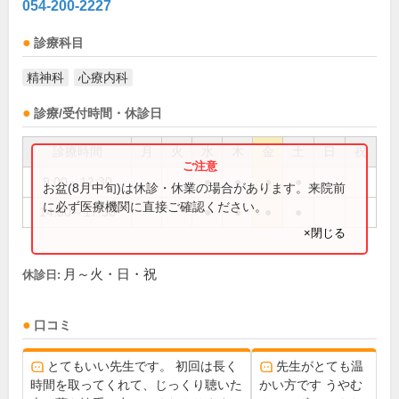
054-200-2227
診療科目
精神科
心療内科
診療/受付時間・休診日
診療時間
月
火
水
木
金
土
日
祝
9:00～12:30
●
●
●
●
お盆(8月中旬)は休診・休業の場合があります。来院前
に必ず医療機関に直接ご確認ください。
14:00～17:30
●
●
●
●
×閉じる
月～火・日・祝
休診日:
口コミ
とてもいい先生です。 初回は長く
先生がとても温
時間を取ってくれて、じっくり聴いた
かい方です うやむ