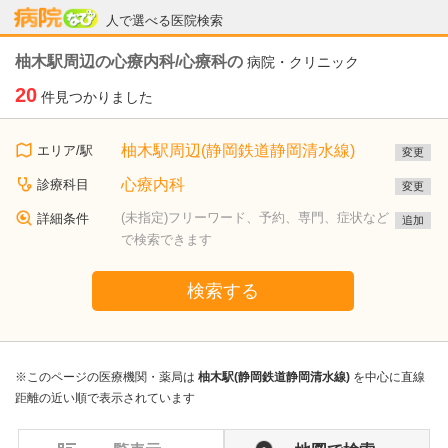
病院なび
人で選べる医院検索
柚木駅周辺の心療内科/心療科の
病院・クリニック
20
件見つかりました
柚木駅周辺(静岡鉄道静岡清水線)
エリア/駅
変更
心療内科
診療科目
変更
(未指定)フリーワード、予約、専門、症状など
詳細条件
追加
で検索できます
検索する
※このページの医療機関・薬局は
柚木駅(静岡鉄道静岡清水線)
を中心に直線
距離の近い順で表示されています