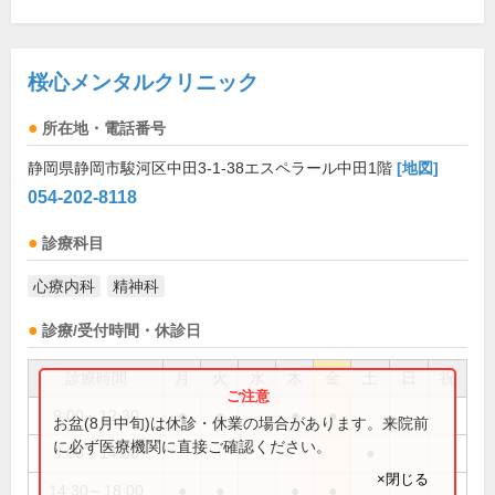
桜心メンタルクリニック
所在地・電話番号
静岡県静岡市駿河区中田3-1-38エスペラール中田1階
[地図]
054-202-8118
診療科目
心療内科
精神科
診療/受付時間・休診日
診療時間
月
火
水
木
金
土
日
祝
9:00～12:30
●
●
●
●
お盆(8月中旬)は休診・休業の場合があります。来院前
に必ず医療機関に直接ご確認ください。
9:00～14:00
●
×閉じる
14:30～18:00
●
●
●
●