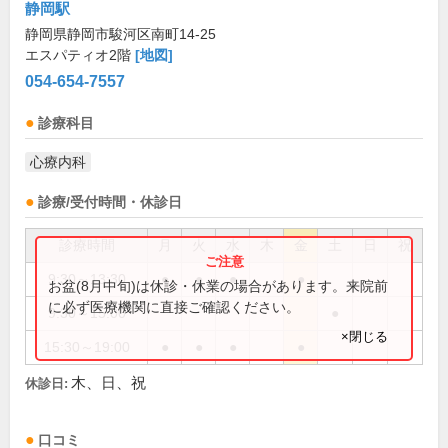
静岡駅
静岡県静岡市駿河区南町14-25
エスパティオ2階
[地図]
054-654-7557
診療科目
心療内科
診療/受付時間・休診日
診療時間
月
火
水
木
金
土
日
祝
9:30～13:30
●
●
●
●
お盆(8月中旬)は休診・休業の場合があります。来院前
に必ず医療機関に直接ご確認ください。
9:30～15:00
●
×閉じる
15:30～19:00
●
●
●
●
木、日、祝
休診日:
口コミ