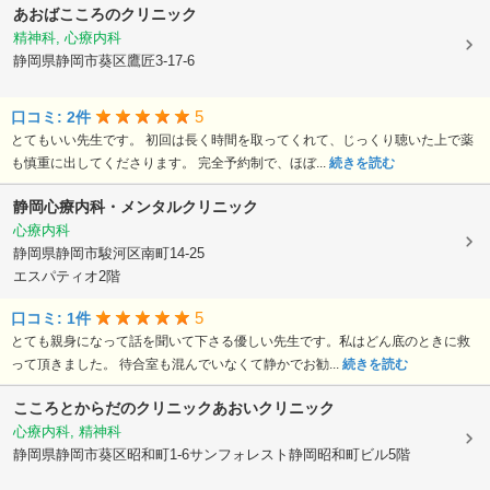
あおばこころのクリニック
精神科, 心療内科
静岡県静岡市葵区鷹匠3-17-6
5
口コミ: 2件
とてもいい先生です。 初回は長く時間を取ってくれて、じっくり聴いた上で薬
も慎重に出してくださります。 完全予約制で、ほぼ...
続きを読む
静岡心療内科・メンタルクリニック
心療内科
静岡県静岡市駿河区南町14-25
エスパティオ2階
5
口コミ: 1件
とても親身になって話を聞いて下さる優しい先生です。私はどん底のときに救
って頂きました。 待合室も混んでいなくて静かでお勧...
続きを読む
こころとからだのクリニックあおいクリニック
心療内科, 精神科
静岡県静岡市葵区昭和町1-6サンフォレスト静岡昭和町ビル5階