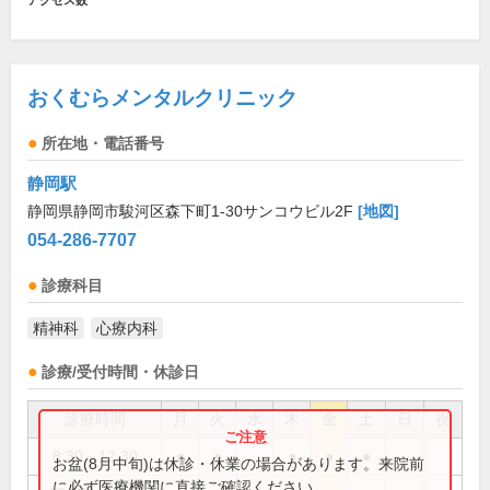
アクセス数
おくむらメンタルクリニック
所在地・電話番号
静岡駅
静岡県静岡市駿河区森下町1-30サンコウビル2F
[地図]
054-286-7707
診療科目
精神科
心療内科
診療/受付時間・休診日
診療時間
月
火
水
木
金
土
日
祝
8:30～12:30
●
●
●
●
●
お盆(8月中旬)は休診・休業の場合があります。来院前
に必ず医療機関に直接ご確認ください。