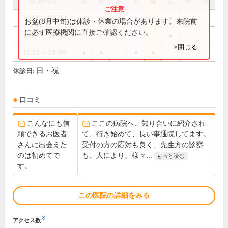
診療時間
月
火
水
木
金
土
日
祝
10:00～13:00
●
●
●
●
●
●
お盆(8月中旬)は休診・休業の場合があります。来院前
に必ず医療機関に直接ご確認ください。
14:30～17:30
●
×閉じる
15:00～19:00
●
●
●
●
日・祝
休診日:
口コミ
こんなにも信
ここの病院へ、知り合いに紹介され
頼できるお医者
て、行き始めて、長い事通院してます。
さんに出会えた
受付の方の応対も良く、先生方の診察
のは初めてで
も、人により、様々...
もっと読む
す。
この医院の詳細をみる
※
アクセス数