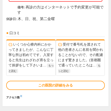
再診の方はインターネットで予約変更が可能で
備考:
す
木、日、祝、第二金曜
休診日:
口コミ
いくつか心療内科にかか
受付で番号札を渡されて
ってきましたが、こんなに丁
他の患者さんに名前を聞かれ
寧な所は初めてです。入室す
ることがないので、その配慮
ると先生はわざわざ席を立っ
にまず驚きました。(首都圏
て挨拶をして下さいま...
で通っていたところは...
もっ
も
と読む
っと読む
この医院の詳細をみる
※
アクセス数