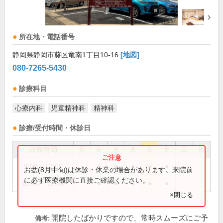
所在地・電話番号
静岡県静岡市葵区竜南1丁目10-16
[地図]
080-7265-5430
診療科目
心療内科
児童精神科
精神科
診療/受付時間・休診日
診療時間
月
火
水
木
金
土
日
祝
9:00～12:00
●
●
●
●
●
お盆(8月中旬)は休診・休業の場合があります。来院前
に必ず医療機関に直接ご確認ください。
13:30～17:30
●
●
●
●
●
×閉じる
開院したばかりですので、常時スムーズにご予
備考: