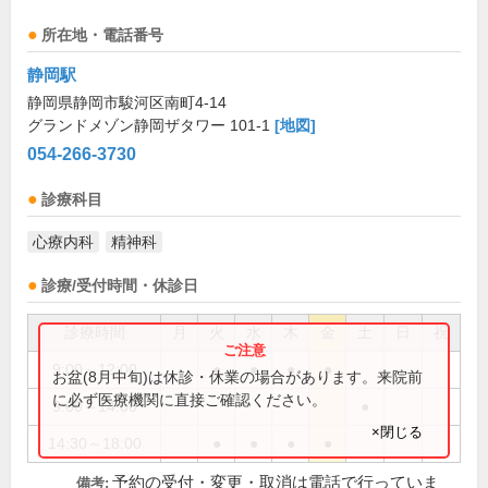
所在地・電話番号
静岡駅
静岡県静岡市駿河区南町4-14
グランドメゾン静岡ザタワー 101-1
[地図]
054-266-3730
診療科目
心療内科
精神科
診療/受付時間・休診日
診療時間
月
火
水
木
金
土
日
祝
9:00～12:00
●
●
●
●
お盆(8月中旬)は休診・休業の場合があります。来院前
に必ず医療機関に直接ご確認ください。
9:00～14:00
●
×閉じる
14:30～18:00
●
●
●
●
予約の受付・変更・取消は電話で行っていま
備考: