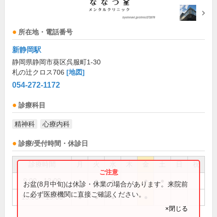
所在地・電話番号
新静岡駅
静岡県静岡市葵区呉服町1-30
札の辻クロス706
[地図]
054-272-1172
診療科目
精神科
心療内科
診療/受付時間・休診日
診療時間
月
火
水
木
金
土
日
祝
9:00～13:00
●
●
●
●
●
お盆(8月中旬)は休診・休業の場合があります。来院前
に必ず医療機関に直接ご確認ください。
15:00～19:00
●
●
●
●
×閉じる