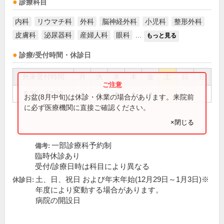
診療科目
内科
リウマチ科
外科
脳神経外科
小児科
整形外科
皮膚科
泌尿器科
産婦人科
眼科
...
もっと見る
診療/受付時間・休診日
外来受付時間
月
火
水
木
金
土
日
祝
8:30～12:30
●
●
●
●
●
お盆(8月中旬)は休診・休業の場合があります。来院前
に必ず医療機関に直接ご確認ください。
×閉じる
一部診療科予約制
備考:
臨時休診あり
受付/診療日時は科目により異なる
土、日、祝日 および年末年始(12月29日～1月3日)※
休診日:
年度により変動する場合があります。
病院の開設日