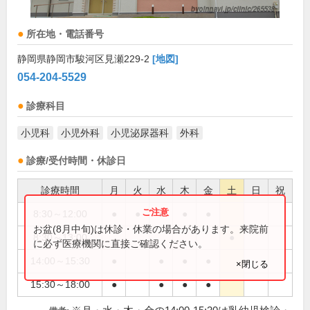
所在地・電話番号
静岡県静岡市駿河区見瀬229-2
[地図]
054-204-5529
診療科目
小児科
小児外科
小児泌尿器科
外科
診療/受付時間・休診日
診療時間
月
火
水
木
金
土
日
祝
8:30～12:00
●
●
●
●
●
お盆(8月中旬)は休診・休業の場合があります。来院前
8:30～13:00
●
に必ず医療機関に直接ご確認ください。
14:00～15:30
●
●
●
●
×閉じる
15:30～18:00
●
●
●
●