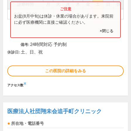
診療時間
月
火
水
木
金
土
日
祝
0:00～24:00
●
●
●
●
●
お盆(8月中旬)は休診・休業の場合があります。来院前
に必ず医療機関に直接ご確認ください。
×閉じる
24時間対応 予約制
備考:
土、日、祝
休診日:
この医院の詳細をみる
※
アクセス数
医療法人社団翔未会追手町クリニック
所在地・電話番号