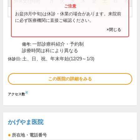
外来受付時間
月
火
水
木
金
土
日
祝
8:00～11:00
●
●
●
●
●
お盆(8月中旬)は休診・休業の場合があります。来院前
に必ず医療機関に直接ご確認ください。
×閉じる
一部診療科紹介・予約制
備考:
診療時間は科により異なる
土、日、祝、年末年始(12/29～1/3)
休診日:
この医院の詳細をみる
※
アクセス数
かげやま医院
所在地・電話番号