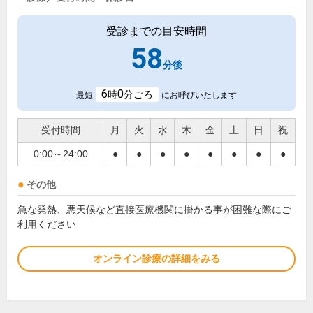
受診までの目安時間
58
分後
6
0
時
分ごろ
最短
にお呼びいたします
受付時間
月
火
水
木
金
土
日
祝
0:00～24:00
●
●
●
●
●
●
●
●
その他
急な発熱、悪天候など直接医療機関に掛かる事が困難な際にご
利用ください
オンライン診療の詳細をみる