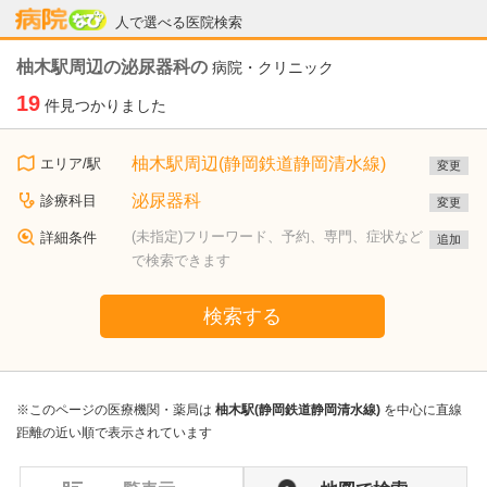
病院なび
人で選べる医院検索
柚木駅周辺の泌尿器科の
病院・クリニック
19
件見つかりました
柚木駅周辺(静岡鉄道静岡清水線)
エリア/駅
変更
泌尿器科
診療科目
変更
(未指定)フリーワード、予約、専門、症状など
詳細条件
追加
で検索できます
検索する
※このページの医療機関・薬局は
柚木駅(静岡鉄道静岡清水線)
を中心に直線
距離の近い順で表示されています