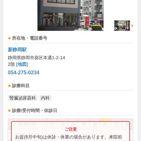
所在地・電話番号
新静岡駅
静岡県静岡市葵区本通1-2-14
2階
[地図]
054-275-0234
診療科目
腎臓泌尿器科
内科
診療/受付時間・休診日
診療時間
月
火
水
木
金
土
日
祝
8:30～12:00
●
●
●
●
お盆(8月中旬)は休診・休業の場合があります。来院前