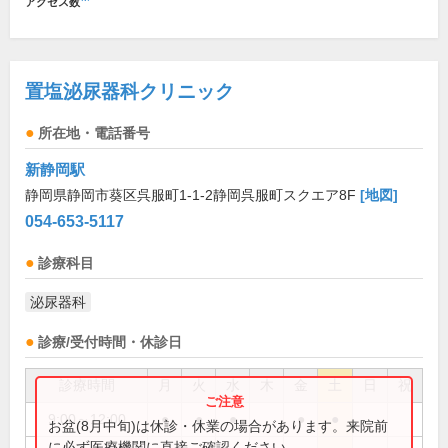
アクセス数
置塩泌尿器科クリニック
所在地・電話番号
新静岡駅
静岡県静岡市葵区呉服町1-1-2静岡呉服町スクエア8F
[地図]
054-653-5117
診療科目
泌尿器科
診療/受付時間・休診日
診療時間
月
火
水
木
金
土
日
祝
9:00～12:00
●
●
●
●
●
お盆(8月中旬)は休診・休業の場合があります。来院前
に必ず医療機関に直接ご確認ください。