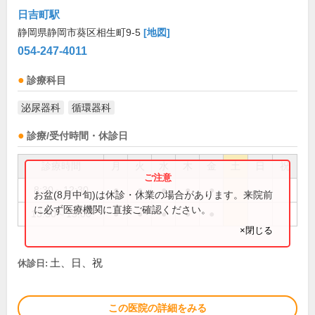
日吉町駅
静岡県静岡市葵区相生町9-5
[地図]
054-247-4011
診療科目
泌尿器科
循環器科
診療/受付時間・休診日
診療時間
月
火
水
木
金
土
日
祝
8:30～12:30
●
●
●
●
●
お盆(8月中旬)は休診・休業の場合があります。来院前
に必ず医療機関に直接ご確認ください。
13:30～15:00
●
●
●
●
●
×閉じる
土、日、祝
休診日:
この医院の詳細をみる