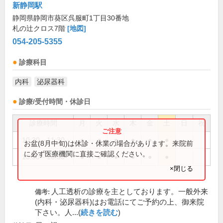
新静岡駅
静岡県静岡市葵区呉服町1丁目30番地
札の辻クロス7階
[地図]
054-205-5355
診療科目
内科
泌尿器科
診療/受付時間・休診日
診療時間
月
火
水
木
金
土
日
祝
10:30～11:30
●
●
●
●
●
●
お盆(8月中旬)は休診・休業の場合があります。来院前
に必ず医療機関に直接ご確認ください。
15:30～16:30
●
●
●
●
●
●
×閉じる
人工透析の診療を主としております。一般外来
備考:
(内科・泌尿器科)はお電話にてご予約の上、御来院
下さい。人...(
続きを読む
)