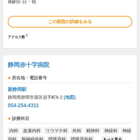
日・祝
休診日:
この医院の詳細をみる
※
アクセス数
静岡赤十字病院
所在地・電話番号
新静岡駅
静岡県静岡市葵区追手町8-2
[地図]
054-254-4311
診療科目
内科
血液内科
リウマチ科
外科
精神科
神経科
神経
内科
脳神経外科
呼吸器科
呼吸器外科
...
もっと見る