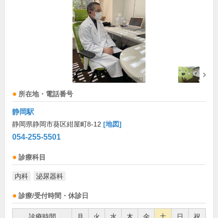
所在地・電話番号
静岡駅
静岡県静岡市葵区紺屋町8-12
[地図]
054-255-5501
診療科目
内科
泌尿器科
診療/受付時間・休診日
診療時間
月
火
水
木
金
土
日
祝