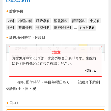
054-247-6111
診療科目
内科
神経内科
呼吸器科
消化器科
循環器科
小児科
外科
整形外科
形成外科
脳神経外科
...
もっと見る
診療/受付時間・休診日
診療時間
月
火
水
木
金
土
日
祝
8:30～11:00
●
●
●
●
●
お盆(8月中旬)は休診・休業の場合があります。来院前
に必ず医療機関に直接ご確認ください。
×閉じる
受付時間・科目毎曜日あり・一部紹介予約制
備考:
土・日・祝
休診日:
口コミ