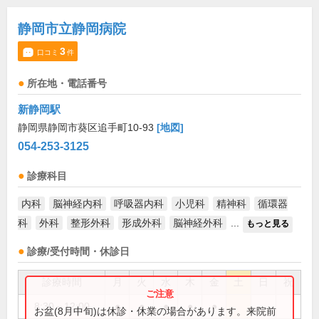
静岡市立静岡病院
3
口コミ
件
所在地・電話番号
新静岡駅
静岡県静岡市葵区追手町10-93
[地図]
054-253-3125
診療科目
内科
脳神経内科
呼吸器内科
小児科
精神科
循環器
科
外科
整形外科
形成外科
脳神経外科
...
もっと見る
診療/受付時間・休診日
診療時間
月
火
水
木
金
土
日
祝
8:30～12:00
●
●
●
●
●
お盆(8月中旬)は休診・休業の場合があります。来院前