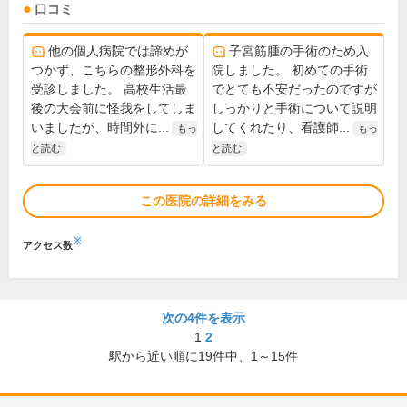
口コミ
他の個人病院では諦めが
子宮筋腫の手術のため入
つかず、こちらの整形外科を
院しました。 初めての手術
受診しました。 高校生活最
でとても不安だったのですが
後の大会前に怪我をしてしま
しっかりと手術について説明
いましたが、時間外に...
してくれたり、看護師...
もっ
もっ
と読む
と読む
この医院の詳細をみる
※
アクセス数
次の4件を表示
1
2
駅から近い順に
19
件中、
1～15件