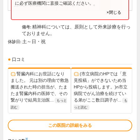
に必ず医療機関に直接ご確認ください。
12:00～17:15
●
●
●
●
●
×閉じる
精神科については、原則として外来診療を行っ
備考:
ておりません。
土～日・祝
休診日:
口コミ
腎臓内科にお世話になり
(市立病院のHPでは「意
ました。 元は別の理由で救急
見投稿」ができないため当
搬送された時の担当が、たま
HPから投稿します。)n市立
たま腎臓内科の医師で、その
病院でがん治療を続けてい
繋がりで結局主治医...
る弟がここ数日調子が...
もっと
も
読む
っと読む
この医院の詳細をみる
※