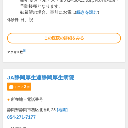
※月・水・木・金の14:00-15:30は乳幼児検診・
備考:
予防接種となります。
御希望の場合、事前にお電...(
続きを読む
)
日、祝
休診日:
この医院の詳細をみる
※
アクセス数
JA静岡厚生連静岡厚生病院
2
口コミ
件
所在地・電話番号
静岡県静岡市葵区北番町23
[地図]
054-271-7177