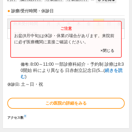
診療/受付時間・休診日
外来受付時間
月
火
水
木
金
土
日
祝
8:00～11:00
●
●
●
●
●
お盆(8月中旬)は休診・休業の場合があります。来院前
に必ず医療機関に直接ご確認ください。
×閉じる
8:00～11:00 一部診療科紹介・予約制 診療は8:3
備考:
0開始 科により異なる 日赤創立記念日(5...(
続きを読
む
)
土～日・祝
休診日:
この医院の詳細をみる
※
アクセス数