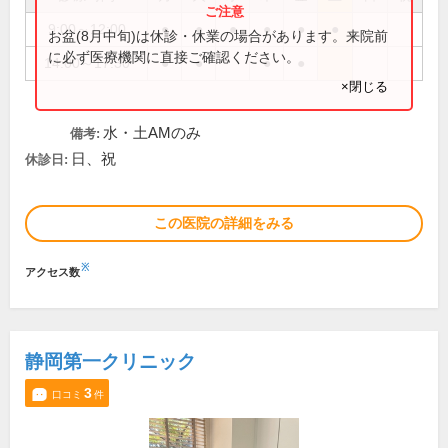
9:00～12:00
●
●
●
●
●
●
お盆(8月中旬)は休診・休業の場合があります。来院前
に必ず医療機関に直接ご確認ください。
14:00～17:30
●
●
●
●
×閉じる
水・土AMのみ
備考:
日、祝
休診日:
この医院の詳細をみる
※
アクセス数
静岡第一クリニック
3
口コミ
件