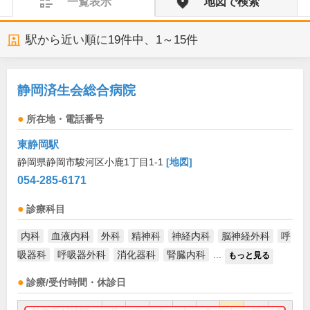
一覧表示
地図で検索
駅から近い順に
19
件中、
1～15件
静岡済生会総合病院
所在地・電話番号
東静岡駅
静岡県静岡市駿河区小鹿1丁目1-1
[地図]
054-285-6171
診療科目
内科
血液内科
外科
精神科
神経内科
脳神経外科
呼
吸器科
呼吸器外科
消化器科
腎臓内科
...
もっと見る
診療/受付時間・休診日