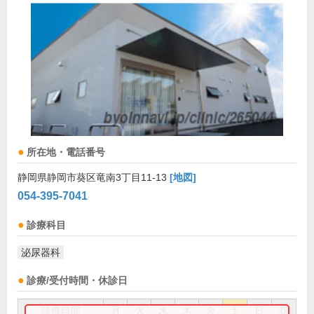
所在地・電話番号
静岡県静岡市葵区竜南3丁目11-13
[地図]
054-395-7041
診療科目
泌尿器科
診療/受付時間・休診日
診療時間
月
火
水
木
金
土
日
祝