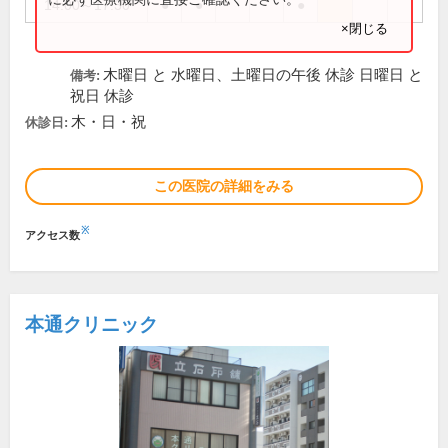
14:00～17:30
●
●
●
×閉じる
木曜日 と 水曜日、土曜日の午後 休診 日曜日 と
備考:
祝日 休診
木・日・祝
休診日:
この医院の詳細をみる
※
アクセス数
本通クリニック