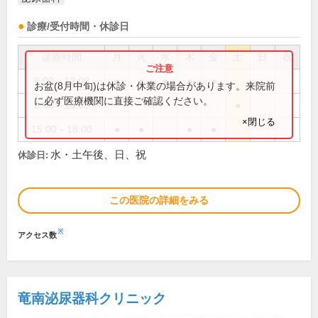
診療/受付時間・休診日
診療時間
月
火
水
木
金
土
日
祝
9:00～12:00
●
●
●
●
●
お盆(8月中旬)は休診・休業の場合があります。来院前
に必ず医療機関に直接ご確認ください。
9:00～13:00
●
×閉じる
15:00～18:00
●
●
●
●
水・土午後、日、祝
休診日:
この医院の詳細をみる
※
アクセス数
竜南泌尿器科クリニック