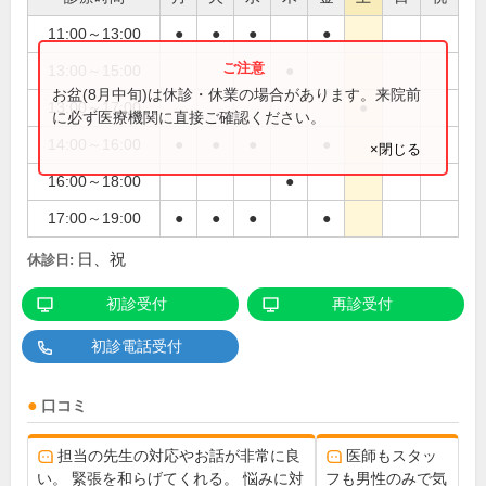
11:00～13:00
●
●
●
●
13:00～15:00
●
お盆(8月中旬)は休診・休業の場合があります。来院前
13:00～17:00
●
に必ず医療機関に直接ご確認ください。
14:00～16:00
●
●
●
●
×閉じる
16:00～18:00
●
17:00～19:00
●
●
●
●
日、祝
休診日:
初診受付
再診受付
初診電話受付
口コミ
担当の先生の対応やお話が非常に良
医師もスタッ
い。 緊張を和らげてくれる。 悩みに対
フも男性のみで気