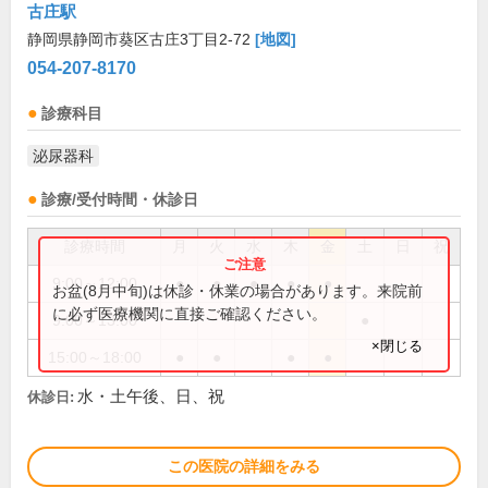
古庄駅
静岡県静岡市葵区古庄3丁目2-72
[地図]
054-207-8170
診療科目
泌尿器科
診療/受付時間・休診日
診療時間
月
火
水
木
金
土
日
祝
9:00～12:00
●
●
●
●
●
お盆(8月中旬)は休診・休業の場合があります。来院前
に必ず医療機関に直接ご確認ください。
9:00～13:00
●
×閉じる
15:00～18:00
●
●
●
●
水・土午後、日、祝
休診日:
この医院の詳細をみる