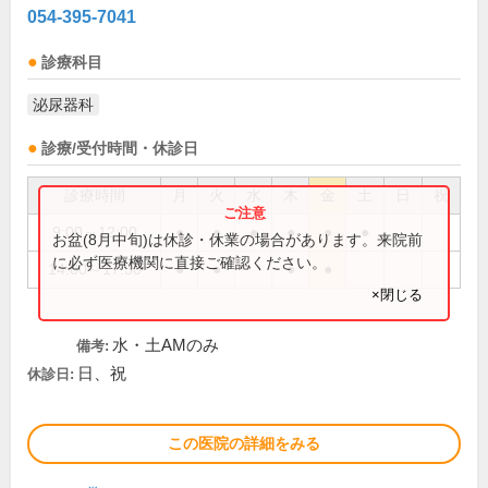
054-395-7041
診療科目
泌尿器科
診療/受付時間・休診日
診療時間
月
火
水
木
金
土
日
祝
9:00～12:00
●
●
●
●
●
●
お盆(8月中旬)は休診・休業の場合があります。来院前
に必ず医療機関に直接ご確認ください。
14:00～17:30
●
●
●
●
×閉じる
水・土AMのみ
備考:
日、祝
休診日:
この医院の詳細をみる