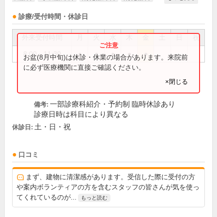
診療/受付時間・休診日
外来受付時間
月
火
水
木
金
土
日
祝
8:00～11:30
●
●
●
●
●
お盆(8月中旬)は休診・休業の場合があります。来院前
に必ず医療機関に直接ご確認ください。
×閉じる
一部診療科紹介・予約制 臨時休診あり
備考:
診療日時は科目により異なる
土・日・祝
休診日:
口コミ
まず、建物に清潔感があります。受信した際に受付の方
や案内ボランティアの方を含むスタッフの皆さんが気を使っ
てくれているのが...
もっと読む