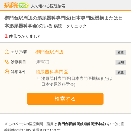
病院なび
人で選べる医院検索
御門台駅周辺の泌尿器科専門医(日本専門医機構または日
本泌尿器科学会)のいる
病院・クリニック
1
件見つかりました
御門台駅周辺
エリア/駅
変更
(未指定)
診療科目
追加
泌尿器科専門医
詳細条件
変更
泌尿器科専門医(日本専門医機構または
日本泌尿器科学会)
検索する
※このページの医療機関・薬局は
御門台駅(静岡鉄道静岡清水線)
を中心に直
線距離の近い順で表示されています