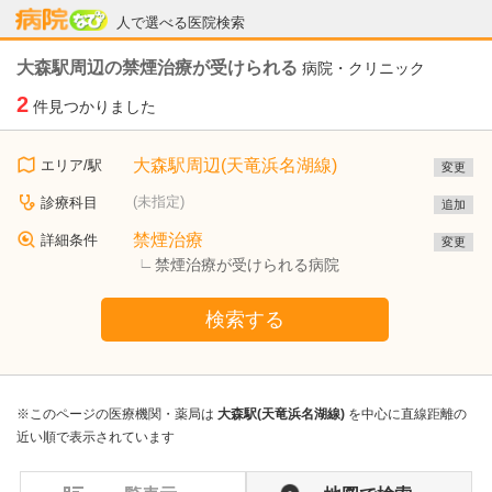
病院なび
人で選べる医院検索
大森駅周辺の禁煙治療が受けられる
病院・クリニック
2
件見つかりました
大森駅周辺(天竜浜名湖線)
エリア/駅
変更
(未指定)
診療科目
追加
禁煙治療
詳細条件
変更
禁煙治療が受けられる病院
検索する
※このページの医療機関・薬局は
大森駅(天竜浜名湖線)
を中心に直線距離の
近い順で表示されています