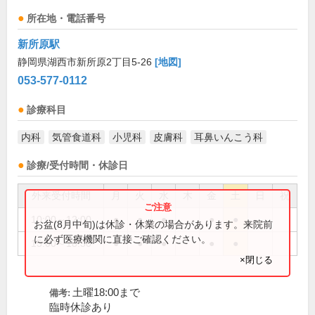
所在地・電話番号
新所原駅
静岡県湖西市新所原2丁目5-26
[地図]
053-577-0112
診療科目
内科
気管食道科
小児科
皮膚科
耳鼻いんこう科
診療/受付時間・休診日
外来受付時間
月
火
水
木
金
土
日
祝
10:00～12:00
●
●
●
●
●
お盆(8月中旬)は休診・休業の場合があります。来院前
に必ず医療機関に直接ご確認ください。
15:00～18:30
●
●
●
●
●
×閉じる
土曜18:00まで
備考:
臨時休診あり