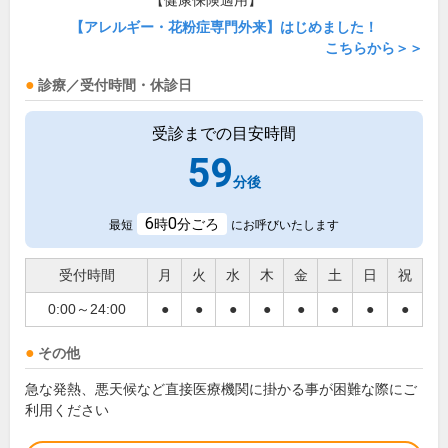
【健康保険適用】
【アレルギー・花粉症専門外来】はじめました！
こちらから＞＞
診療／受付時間・休診日
受診までの目安時間
59
分後
6
0
時
分ごろ
最短
にお呼びいたします
受付時間
月
火
水
木
金
土
日
祝
0:00～24:00
●
●
●
●
●
●
●
●
その他
急な発熱、悪天候など直接医療機関に掛かる事が困難な際にご
利用ください