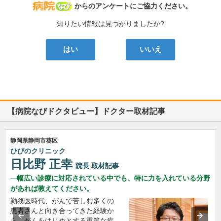
病院なび
からのアンケートにご協力ください。
知りたい情報は見つかりましたか?
はい
いいえ
【病院なびドクタビュー】ドクター取材記事
静岡県静岡市葵区
ひびのクリニック
日比野 正幸
院長
取材記事
幅広い診療に対応されている中でも、特に力を入れている分野
があれば教えてください。
勤務医時代、がんで苦しむ多くの
患者さんと向き合ってきた経験か
ら、がんをはじめとする重篤な疾