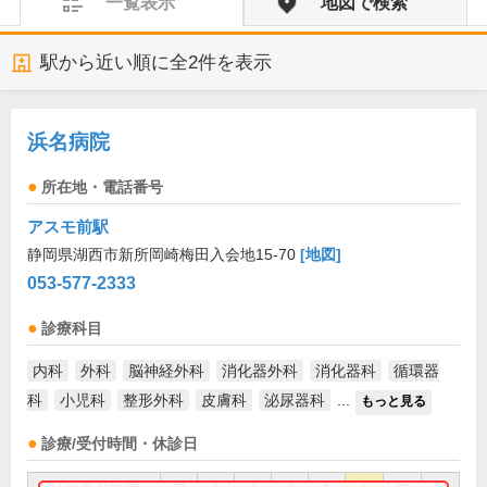
一覧表示
地図で検索
駅から近い順に全
2
件を表示
浜名病院
所在地・電話番号
アスモ前駅
静岡県湖西市新所岡崎梅田入会地15-70
[地図]
053-577-2333
診療科目
内科
外科
脳神経外科
消化器外科
消化器科
循環器
科
小児科
整形外科
皮膚科
泌尿器科
...
もっと見る
診療/受付時間・休診日