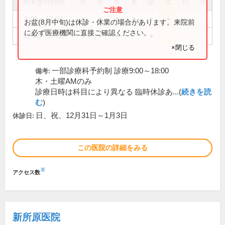
外来受付時間
月
火
水
木
金
土
日
祝
8:00～12:00
●
●
●
●
●
●
お盆(8月中旬)は休診・休業の場合があります。来院前
に必ず医療機関に直接ご確認ください。
13:30～17:30
●
●
●
●
×閉じる
一部診療科予約制 診療9:00～18:00
備考:
木・土曜AMのみ
診療日時は科目により異なる 臨時休診あ...(
続きを読
む
)
日、祝、12月31日～1月3日
休診日:
この医院の詳細をみる
※
アクセス数
新所原医院