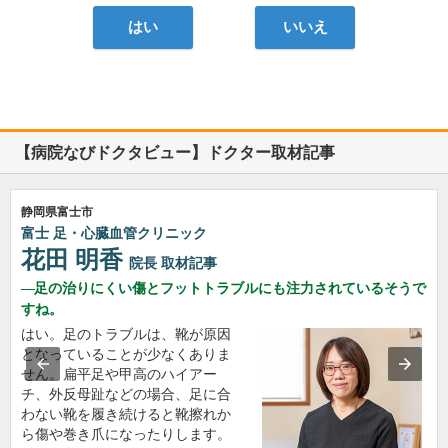
はい
いいえ
【病院なびドクタビュー】ドクター取材記事
静岡県富士市
富士 足・心臓血管クリニック
花田 明香
院長
取材記事
足の治りにくい傷とフットトラブルにも注力されているそうで
すね。
はい。足のトラブルは、靴が原因
となっていることが少なくありま
せん。扁平足や甲高のハイアー
チ、外反母趾などの場合、足に合
わない靴を履き続けると靴擦れか
ら傷や巻き爪になったりします。