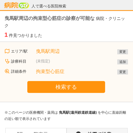
病院なび
人で選べる医院検索
曳馬駅周辺の拘束型心筋症の診察が可能な
病院・クリニッ
ク
1
件見つかりました
曳馬駅周辺
エリア/駅
変更
(未指定)
診療科目
追加
拘束型心筋症
詳細条件
変更
検索する
※このページの医療機関・薬局は
曳馬駅(遠州鉄道鉄道線)
を中心に直線距離
の近い順で表示されています