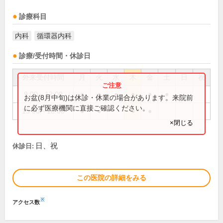
診療科目
内科
循環器内科
診療/受付時間・休診日
外来受付時間
月
火
水
木
金
土
日
祝
9:00～12:00
●
●
●
●
●
●
お盆(8月中旬)は休診・休業の場合があります。来院前
に必ず医療機関に直接ご確認ください。
15:00～18:00
●
●
●
●
×閉じる
日、祝
休診日:
この医院の詳細をみる
※
アクセス数